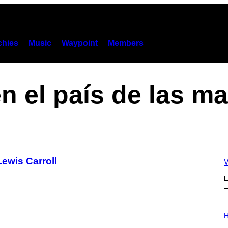
hies
Music
Waypoint
Members
en el país de las ma
ewis Carroll
V
L
I
L
H
L