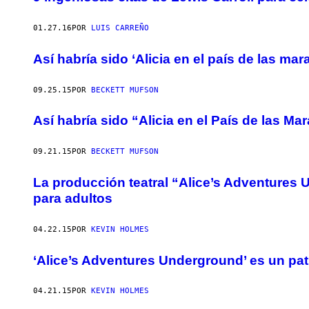
01.27.16
POR
LUIS CARREÑO
Así habría sido ‘Alicia en el país de las ma
09.25.15
POR
BECKETT MUFSON
Así habría sido “Alicia en el País de las Ma
09.21.15
POR
BECKETT MUFSON
La producción teatral “Alice’s Adventures 
para adultos
04.22.15
POR
KEVIN HOLMES
‘Alice’s Adventures Underground’ es un pat
04.21.15
POR
KEVIN HOLMES