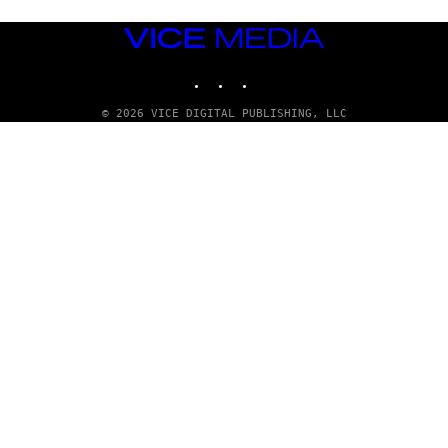
VICE
MEDIA
INSTAGRAM
TIKTOK
YOUTUBE
© 2026 VICE DIGITAL PUBLISHING, LLC