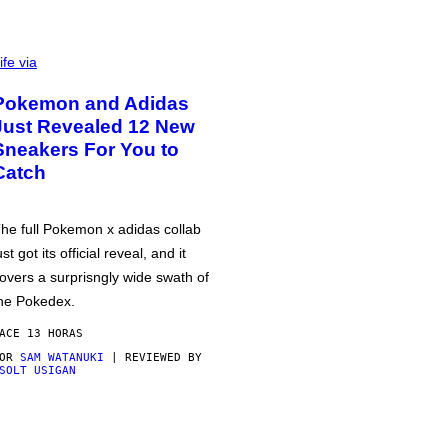
ife via
Pokemon and Adidas
Just Revealed 12 New
Sneakers For You to
Catch
he full Pokemon x adidas collab
ust got its official reveal, and it
overs a surprisngly wide swath of
he Pokedex.
ACE 13 HORAS
POR
SAM WATANUKI
| REVIEWED BY
SOLT USIGAN