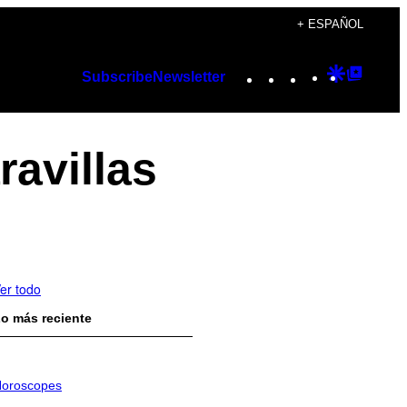
+ ESPAÑOL
Instagram
TikTok
YouTube
Google
Googl
Subscribe
Newsletter
Discover
Top
Posts
ravillas
er todo
o más reciente
oroscopes