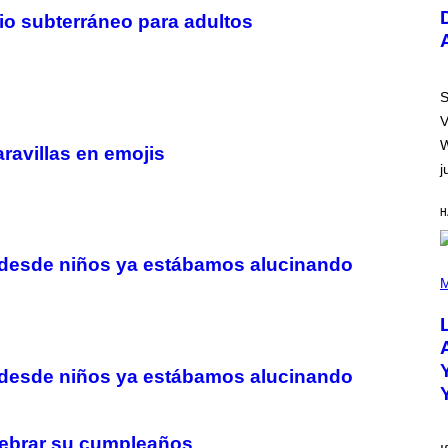
U
io subterráneo para adultos
S
T
R
A
T
I
S
O
V
N
B
W
aravillas en emojis
Y
j
R
E
E
H
S
A
.
 desde niños ya estábamos alucinando
(
P
M
H
O
T
O
B
Y
 desde niños ya estábamos alucinando
M
I
C
K
elebrar su cumpleaños
H