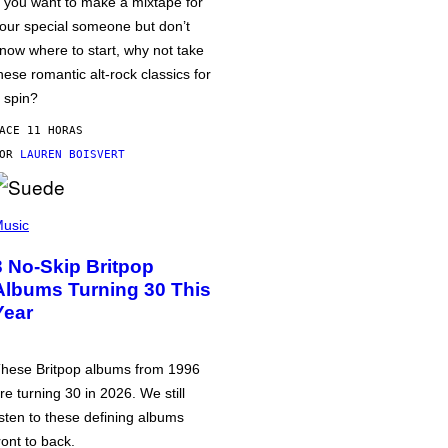
f you want to make a mixtape for
our special someone but don’t
now where to start, why not take
hese romantic alt-rock classics for
 spin?
ACE 11 HORAS
POR
LAUREN BOISVERT
usic
3 No-Skip Britpop
Albums Turning 30 This
Year
hese Britpop albums from 1996
re turning 30 in 2026. We still
isten to these defining albums
ront to back.