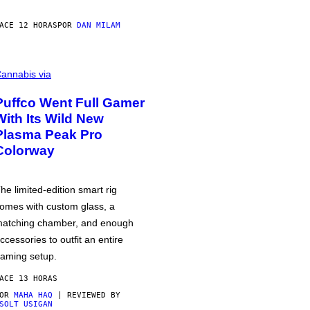
ACE 12 HORAS
POR
DAN MILAM
annabis via
Puffco Went Full Gamer
With Its Wild New
Plasma Peak Pro
Colorway
he limited-edition smart rig
omes with custom glass, a
atching chamber, and enough
ccessories to outfit an entire
aming setup.
ACE 13 HORAS
POR
MAHA HAQ
| REVIEWED BY
SOLT USIGAN