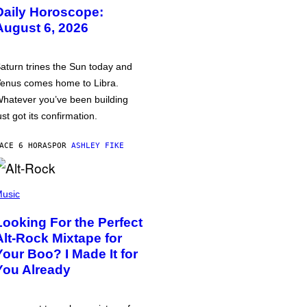
Daily Horoscope:
August 6, 2026
aturn trines the Sun today and
enus comes home to Libra.
hatever you’ve been building
ust got its confirmation.
ACE 6 HORAS
POR
ASHLEY FIKE
usic
Looking For the Perfect
Alt-Rock Mixtape for
Your Boo? I Made It for
You Already