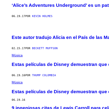
‘Alice’s Adventures Underground’ es un pat
06.19.17
POR
KEVIN HOLMES
Este autor tradujo Alicia en el País de las M
02.15.17
POR
BECKETT MUFFSON
Música
Estas películas de Disney demuestran que
06.19.16
POR
THUMP COLOMBIA
Música
Estas películas de Disney demuestran que
06.19.16
9 ingeniosas citas de Lewis Carroll para c