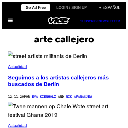
Saltar
Go Ad Free
LOGIN / SIGN UP
+ ESPAÑOL
al
Abrir
contenido
SUBSCRIBE
NEWSLETTER
Menú
arte callejero
Actualidad
Seguimos a los artistas callejeros más
buscados de Berlín
12.11.20
POR
EVA KIENHOLZ
AND
NIK AFANASJEW
Actualidad