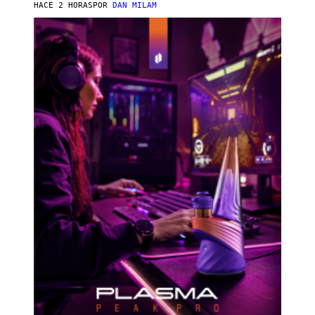
I
HACE 2 HORAS
POR
DAN MILAM
P
E
R
E
N
/
G
E
T
T
Y
I
M
A
G
E
S