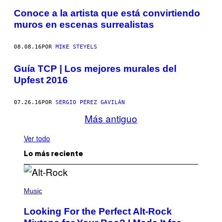
Conoce a la artista que está convirtiendo
muros en escenas surrealistas
08.08.16
POR
MIKE STEYELS
Guía TCP | Los mejores murales del
Upfest 2016
07.26.16
POR
SERGIO PÉREZ GAVILÁN
Más antiguo
Ver todo
Lo más reciente
(
P
Music
H
O
Looking For the Perfect Alt-Rock
T
O