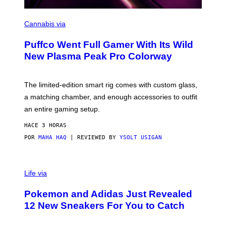
C
O
Cannabis via
U
R
Puffco Went Full Gamer With Its Wild
T
E
New Plasma Peak Pro Colorway
S
Y
O
F
The limited-edition smart rig comes with custom glass,
P
a matching chamber, and enough accessories to outfit
U
F
an entire gaming setup.
F
C
HACE 3 HORAS
O
POR
MAHA HAQ
| REVIEWED BY
YSOLT USIGAN
V
I
Life via
A
P
Pokemon and Adidas Just Revealed
O
K
12 New Sneakers For You to Catch
E
M
O