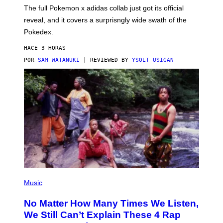
N
The full Pokemon x adidas collab just got its official
/
reveal, and it covers a surprisngly wide swath of the
A
D
Pokedex.
I
D
HACE 3 HORAS
A
S
POR
SAM WATANUKI
| REVIEWED BY
YSOLT USIGAN
/
N
I
N
T
E
N
D
O
(
P
Music
H
O
No Matter How Many Times We Listen,
T
O
We Still Can’t Explain These 4 Rap
B