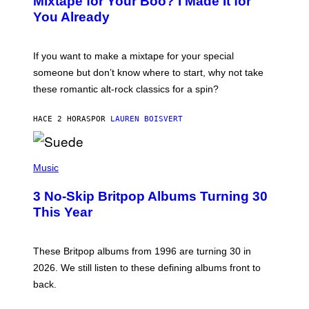
Mixtape for Your Boo? I Made It for
B
You Already
Y
M
I
C
If you want to make a mixtape for your special
K
H
someone but don’t know where to start, why not take
U
these romantic alt-rock classics for a spin?
T
S
O
HACE 2 HORAS
POR
LAUREN BOISVERT
N
/
R
E
P
D
H
Music
F
O
E
T
R
3 No-Skip Britpop Albums Turning 30
O
N
B
This Year
S
Y
)
N
I
E
These Britpop albums from 1996 are turning 30 in
L
2026. We still listen to these defining albums front to
S
V
back.
A
N