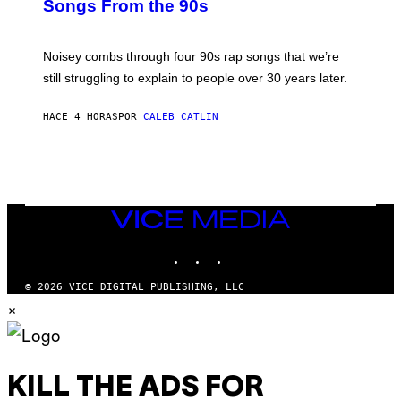
Songs From the 90s
Y
D
A
V
Noisey combs through four 90s rap songs that we’re
I
D
still struggling to explain to people over 30 years later.
C
O
R
HACE 4 HORAS
POR
CALEB CATLIN
I
O
/
R
E
D
F
VICE
E
MEDIA
R
N
INSTAGRAM
TIKTOK
YOUTUBE
S
)
© 2026 VICE DIGITAL PUBLISHING, LLC
×
KILL THE ADS FOR