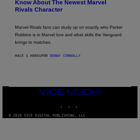
N
Know About The Newest Marvel
R
/
S
S
N
Rivals Character
H
K
B
O
I
C
T
/
U
:
G
N
Marvel Rivals fans can study up on exactly who Parker
N
E
I
E
T
Robbins is in Marvel lore and what skills the Vanguard
V
T
T
E
brings to matches.
E
Y
R
A
I
S
S
M
A
HACE 5 HORAS
POR
DENNY CONNOLLY
E
A
L
G
V
E
I
S
A
F
G
O
E
R
T
V
VICE
T
E
MEDIA
Y
V
I
INSTAGRAM
TIKTOK
YOUTUBE
O
M
)
A
G
© 2026 VICE DIGITAL PUBLISHING, LLC
E
S
)