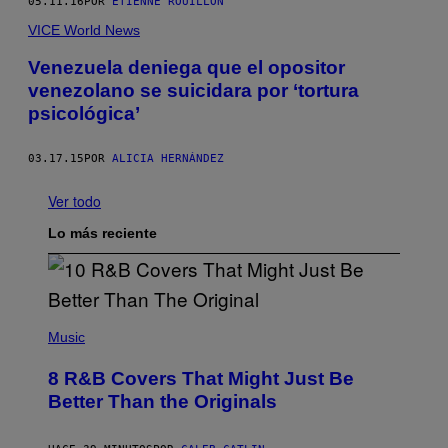
05.11.16
POR
ETIENNE ROUILLON
VICE World News
Venezuela deniega que el opositor
venezolano se suicidara por ‘tortura
psicológica’
03.17.15
POR
ALICIA HERNÁNDEZ
Ver todo
Lo más reciente
(
P
Music
H
O
8 R&B Covers That Might Just Be
T
O
Better Than the Originals
B
Y
E