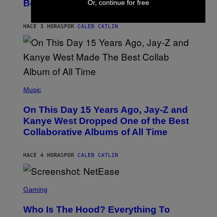
Before It Became a Trend
Or, continue for free
Y
E
C
S
H
R
HACE 3 HORAS
POR
CALEB CATLIN
I
S
T
O
P
H
E
(
R
P
Music
P
H
O
O
L
On This Day 15 Years Ago, Jay-Z and
T
K
O
Kanye West Dropped One of the Best
/
B
N
Collaborative Albums of All Time
Y
B
D
C
A
U
N
HACE 4 HORAS
POR
CALEB CATLIN
P
I
H
E
O
L
T
S
B
O
C
Gaming
O
B
R
C
A
E
Z
N
Who Is The Hood? Everything To
E
A
K