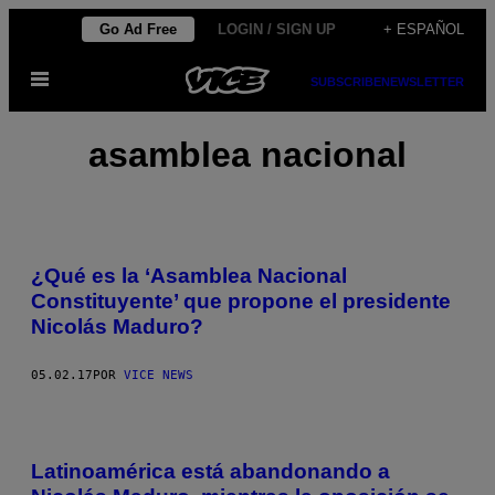
Saltar
Go Ad Free
LOGIN / SIGN UP
+ ESPAÑOL
al
Abrir
contenido
SUBSCRIBE
NEWSLETTER
Menú
asamblea nacional
¿Qué es la ‘Asamblea Nacional
Constituyente’ que propone el presidente
Nicolás Maduro?
05.02.17
POR
VICE NEWS
Latinoamérica está abandonando a