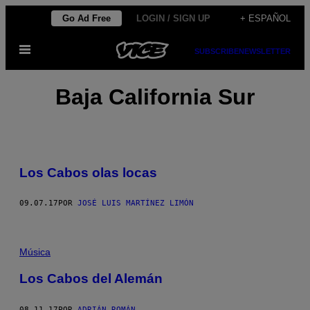
Saltar
Go Ad Free
LOGIN / SIGN UP
+ ESPAÑOL
al
Abrir
contenido
SUBSCRIBE
NEWSLETTER
Menú
Baja California Sur
Los Cabos olas locas
09.07.17
POR
JOSÉ LUIS MARTÍNEZ LIMÓN
Música
Los Cabos del Alemán
08.11.17
POR
ADRIÁN ROMÁN