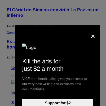
El Cártel de Sinaloa convirtió La Paz en un
infierno
11.25.15
POR
NATHANIEL JANOWITZ
×
Comida
Esta empresa está vendiendo “tortillas
homofóbicas”
11.04.15
POR
STAFF DE MUNCHIES
Kill the ads for
just $2 a month
Ver todo
Lo más reciente
VICE membership also gives you access to
our very best writing and exclusive new
documentaries.
P
H
Music
O
T
3 No-Skip Pop Albums Turning 30
Support for $2
O