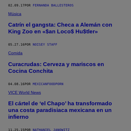
02.09.17
POR
FERNANDA BALLESTEROS
Música
Catrín el gangsta: Checa a Alemán con
King Zoo en «$an Loco$ Hu$tler»
05.27.16
POR
NOISEY STAFF
Comida
Curacrudas: Cerveza y mariscos en
Cocina Conchita
04.08.16
POR
MEXICANFOODPORN
VICE World News
El cártel de ‘el Chapo’ ha transformado
una costa paradisiaca mexicana en un
infierno
11.25.15
POR
NATHANIEL JANOWITZ