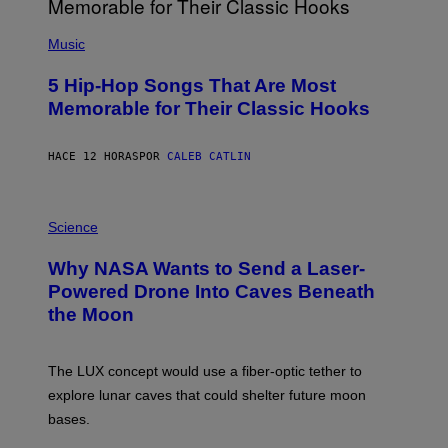
E
S
(
A
P
Music
H
O
5 Hip-Hop Songs That Are Most
T
O
Memorable for Their Classic Hooks
B
Y
S
HACE 12 HORAS
POR
CALEB CATLIN
T
E
V
E
P
G
H
Science
R
O
A
T
Why NASA Wants to Send a Laser-
N
O
I
:
Powered Drone Into Caves Beneath
T
N
the Moon
Z
A
/
S
W
A
I
;
The LUX concept would use a fiber-optic tether to
R
D
E
R
explore lunar caves that could shelter future moon
I
P
M
bases.
I
A
X
G