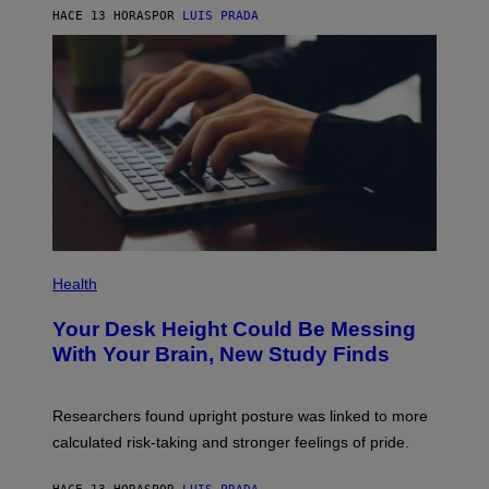
E
E
HACE 13 HORAS
POR
LUIS PRADA
L
)
/
G
E
T
T
Y
I
M
A
G
E
S
P
H
Health
O
T
Your Desk Height Could Be Messing
O
:
With Your Brain, New Study Finds
B
A
T
U
Researchers found upright posture was linked to more
H
calculated risk-taking and stronger feelings of pride.
A
N
T