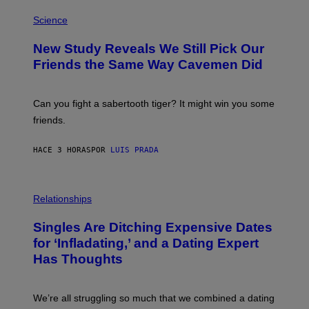
E
P
T
H
Science
T
O
Y
T
New Study Reveals We Still Pick Our
I
O
M
:
Friends the Same Way Cavemen Did
A
C
G
S
E
A
S
-
Can you fight a sabertooth tiger? It might win you some
P
friends.
R
I
N
HACE 3 HORAS
POR
LUIS PRADA
T
S
T
O
P
C
H
Relationships
K
O
/
T
Singles Are Ditching Expensive Dates
G
O
E
:
for ‘Infladating,’ and a Dating Expert
T
P
T
Has Thoughts
I
Y
X
I
E
M
L
We’re all struggling so much that we combined a dating
A
S
G