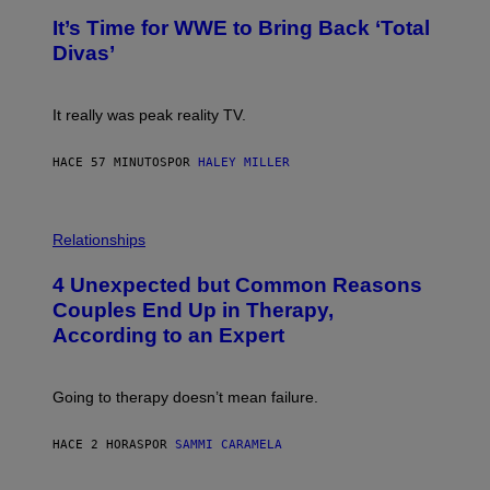
G
T
E
It’s Time for WWE to Bring Back ‘Total
O
S
:
Divas’
)
E
!
It really was peak reality TV.
HACE 57 MINUTOS
POR
HALEY MILLER
P
H
Relationships
O
T
4 Unexpected but Common Reasons
O
:
Couples End Up in Therapy,
G
According to an Expert
C
S
H
U
Going to therapy doesn’t mean failure.
T
T
E
HACE 2 HORAS
POR
SAMMI CARAMELA
R
/
G