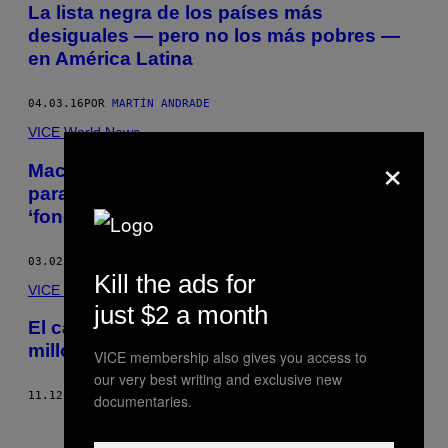
La lista negra de los países más
desiguales — pero no los más pobres —
en América Latina
04.03.16
POR
MARTÍN ANDRADE
VICE World News
×
Macri pide ‘responsabilidad’ al Congreso
para que apruebe el acuerdo con los
‘fondos buitre’
03.02.16
POR
PETER LYKKE LIND
Kill the ads for
VICE World News
just $2 a month
El cambio climático podría empujar a 100
millones de personas a la pobreza en 2030
VICE membership also gives you access to
our very best writing and exclusive new
11.12.15
POR
EVA HERSHAW
documentaries.
Nuevo
Más antiguo