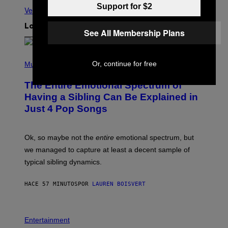
Support for $2
Ver todo
Lo más reciente
See All Membership Plans
(
Or, continue for free
P
Music
H
O
The Entire Emotional Spectrum of
T
O
Having a Sibling Can Be Explained in
B
Just 4 Pop Songs
Y
J
O
H
Ok, so maybe not the
entire
emotional spectrum, but
A
L
we managed to capture at least a decent sample of
E
typical sibling dynamics.
/
G
E
HACE 57 MINUTOS
POR
LAUREN BOISVERT
T
T
Y
I
P
M
H
Entertainment
A
O