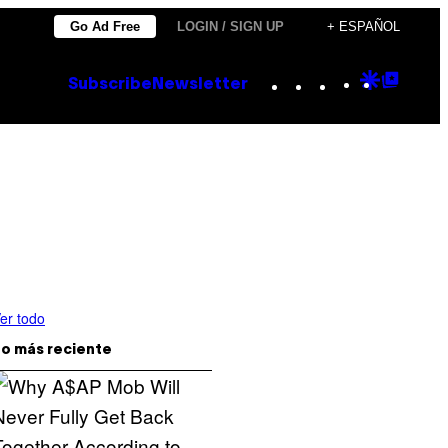
Go Ad Free
LOGIN / SIGN UP
+ ESPAÑOL
Instagram
TikTok
YouTube
Google
Goog
Subscribe
Newsletter
Discove
Top
Posts
er todo
o más reciente