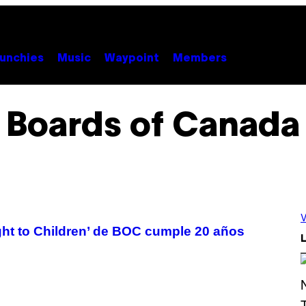
unchies
Music
Waypoint
Members
Boards of Canada
V
ight to Children’ de BOC cumple 20 años
L