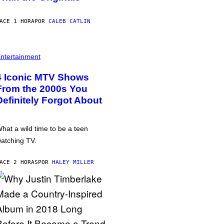
ACE 1 HORA
POR
CALEB CATLIN
ntertainment
4 Iconic MTV Shows
From the 2000s You
Definitely Forgot About
hat a wild time to be a teen
atching TV.
ACE 2 HORAS
POR
HALEY MILLER