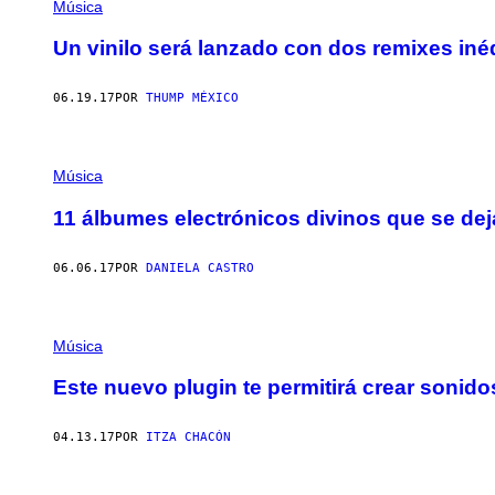
Música
Un vinilo será lanzado con dos remixes in
06.19.17
POR
THUMP MÉXICO
Música
11 álbumes electrónicos divinos que se deja
06.06.17
POR
DANIELA CASTRO
Música
Este nuevo plugin te permitirá crear sonid
04.13.17
POR
ITZA CHACÓN