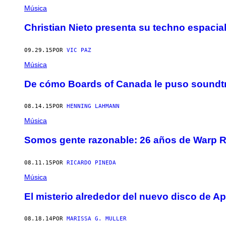
Música
Christian Nieto presenta su techno espaci
09.29.15
POR
VIC PAZ
Música
De cómo Boards of Canada le puso soundtr
08.14.15
POR
HENNING LAHMANN
Música
​Somos gente razonable: 26 años de Warp 
08.11.15
POR
RICARDO PINEDA
Música
El misterio alrededor del nuevo disco de A
08.18.14
POR
MARISSA G. MULLER