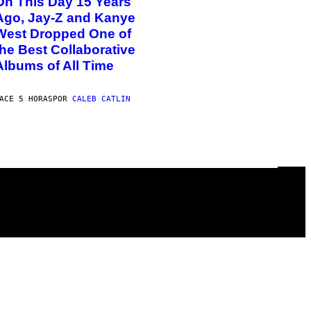
On This Day 15 Years
Ago, Jay-Z and Kanye
West Dropped One of
the Best Collaborative
Albums of All Time
ACE 5 HORAS
POR
CALEB CATLIN