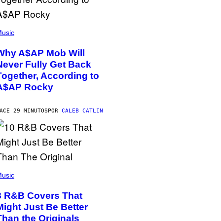
usic
Why A$AP Mob Will
Never Fully Get Back
Together, According to
A$AP Rocky
ACE 29 MINUTOS
POR
CALEB CATLIN
usic
8 R&B Covers That
Might Just Be Better
Than the Originals