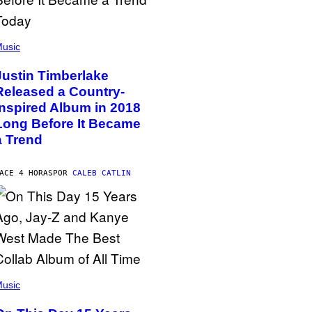
usic
Justin Timberlake
Released a Country-
Inspired Album in 2018
Long Before It Became
a Trend
ACE 4 HORAS
POR
CALEB CATLIN
usic