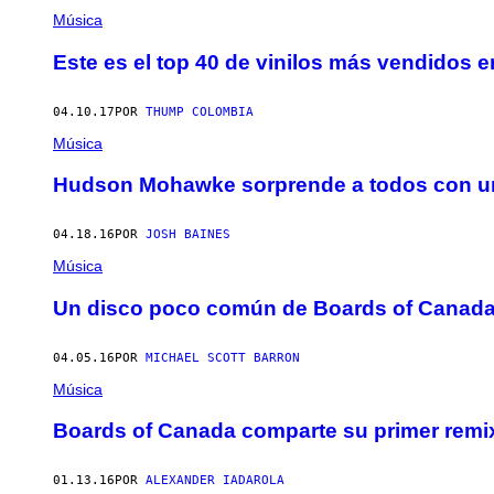
Música
Este es el top 40 de vinilos más vendidos 
04.10.17
POR
THUMP COLOMBIA
Música
Hudson Mohawke sorprende a todos con un
04.18.16
POR
JOSH BAINES
Música
Un disco poco común de Boards of Canada 
04.05.16
POR
MICHAEL SCOTT BARRON
Música
Boards of Canada comparte su primer remix
01.13.16
POR
ALEXANDER IADAROLA