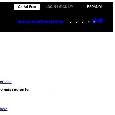
Go Ad Free
LOGIN / SIGN UP
+ ESPAÑOL
Instagram
TikTok
YouTube
Google
Goog
Subscribe
Newsletter
Discove
Top
Posts
er todo
o más reciente
usic