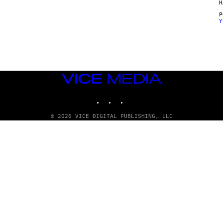
H
Y
VICE
MEDIA
INSTAGRAM
TIKTOK
YOUTUBE
© 2026 VICE DIGITAL PUBLISHING, LLC