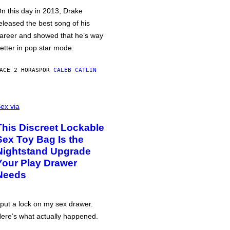
n this day in 2013, Drake
eleased the best song of his
areer and showed that he’s way
etter in pop star mode.
ACE 2 HORAS
POR
CALEB CATLIN
ex via
This Discreet Lockable
Sex Toy Bag Is the
Nightstand Upgrade
Your Play Drawer
Needs
 put a lock on my sex drawer.
ere’s what actually happened.