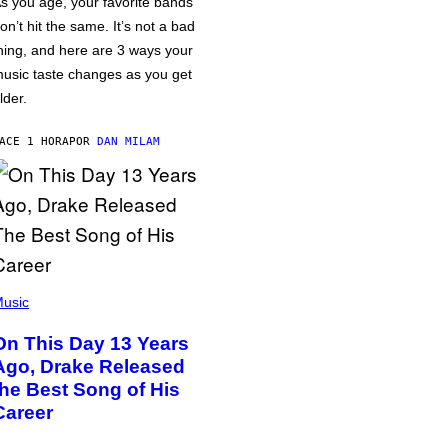
s you age, your favorite bands
on’t hit the same. It’s not a bad
hing, and here are 3 ways your
usic taste changes as you get
lder.
ACE 1 HORA
POR
DAN MILAM
usic
On This Day 13 Years
Ago, Drake Released
the Best Song of His
Career