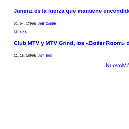
Jammz es la fuerza que mantiene encendida
01.04.17
POR
JOE ZADEH
Música
Club MTV y MTV Grind, los «Boiler Room» 
11.18.16
POR
JAY ROS
Nuevo
Má