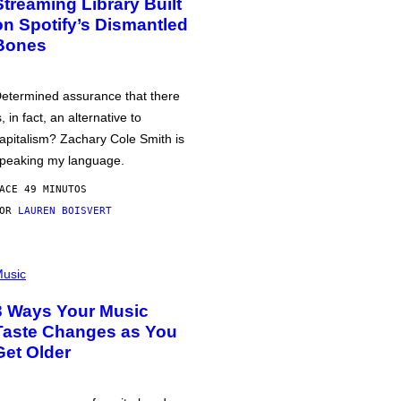
Streaming Library Built
on Spotify’s Dismantled
Bones
etermined assurance that there
s, in fact, an alternative to
apitalism? Zachary Cole Smith is
peaking my language.
ACE 49 MINUTOS
POR
LAUREN BOISVERT
usic
3 Ways Your Music
Taste Changes as You
Get Older