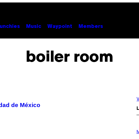
unchies
Music
Waypoint
Members
boiler room
V
udad de México
L
P
H
M
O