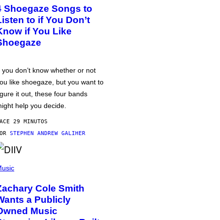
4 Shoegaze Songs to
Listen to if You Don’t
Know if You Like
Shoegaze
f you don’t know whether or not
ou like shoegaze, but you want to
igure it out, these four bands
ight help you decide.
ACE 29 MINUTOS
POR
STEPHEN ANDREW GALIHER
usic
Zachary Cole Smith
Wants a Publicly
Owned Music