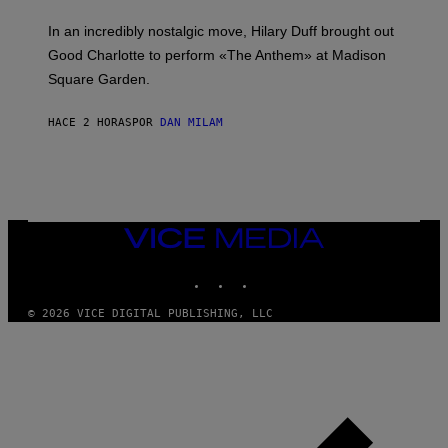
M
E
A
S
In an incredibly nostalgic move, Hilary Duff brought out
M
C
Good Charlotte to perform «The Anthem» at Madison
I
Square Garden.
N
T
Y
HACE 2 HORAS
POR
DAN MILAM
R
E
/
G
E
T
T
Y
VICE
I
MEDIA
M
INSTAGRAM
TIKTOK
YOUTUBE
A
G
E
© 2026 VICE DIGITAL PUBLISHING, LLC
S
F
O
R
S
I
R
I
U