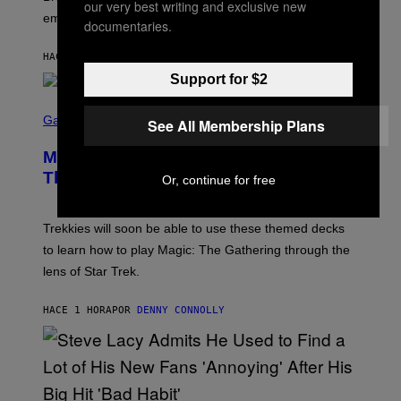
our very best writing and exclusive new
A
embarrassment.
V
documentaries.
I
T
HACE 47 MINUTOS
POR
LAUREN BOISVERT
Z
/
Support for $2
F
I
S
L
C
Gaming
See All Membership Plans
M
R
M
E
A
Magic: The Gathering Confirms
E
G
N
Themes for 5 New Star Trek Decks
Or, continue for free
I
S
C
H
O
T
Trekkies will soon be able to use these themed decks
:
to learn how to play Magic: The Gathering through the
W
I
lens of Star Trek.
Z
A
R
HACE 1 HORA
POR
DENNY CONNOLLY
D
S
O
F
T
H
E