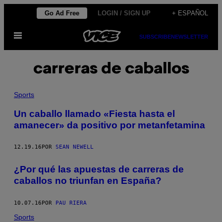
Saltar
Go Ad Free
LOGIN / SIGN UP
+ ESPAÑOL
al
Abrir
contenido
SUBSCRIBE
NEWSLETTER
Menú
carreras de caballos
Sports
Un caballo llamado «Fiesta hasta el
amanecer» da positivo por metanfetamina
12.19.16
POR
SEAN NEWELL
¿Por qué las apuestas de carreras de
caballos no triunfan en España?
10.07.16
POR
PAU RIERA
Sports