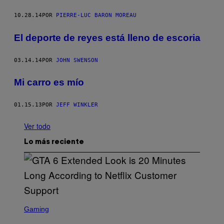
10.28.14
POR
PIERRE-LUC BARON MOREAU
El deporte de reyes está lleno de escoria
03.14.14
POR
JOHN SWENSON
Mi carro es mío
01.15.13
POR
JEFF WINKLER
Ver todo
Lo más reciente
S
C
Gaming
R
E