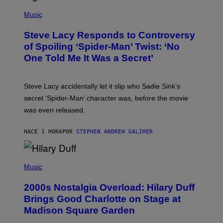
P
C
H
Music
O
O
A
T
S
Steve Lacy Responds to Controversy
O
T
B
of Spoiling ‘Spider-Man’ Twist: ‘No
Y
One Told Me It Was a Secret’
J
A
M
I
Steve Lacy accidentally let it slip who Sadie Sink’s
E
M
secret ‘Spider-Man’ character was, before the movie
C
was even released.
C
A
R
HACE 1 HORA
POR
STEPHEN ANDREW GALIHER
T
H
Y
/
P
G
H
Music
E
O
T
T
T
2000s Nostalgia Overload: Hilary Duff
O
Y
B
Brings Good Charlotte on Stage at
I
Y
M
Madison Square Garden
E
A
M
G