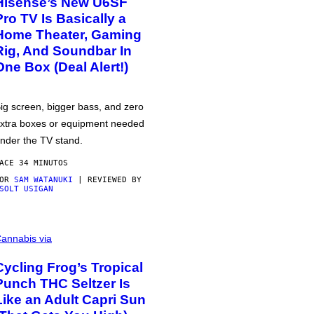
Hisense’s New U6SF
Pro TV Is Basically a
Home Theater, Gaming
Rig, And Soundbar In
One Box (Deal Alert!)
ig screen, bigger bass, and zero
xtra boxes or equipment needed
nder the TV stand.
ACE 34 MINUTOS
POR
SAM WATANUKI
| REVIEWED BY
SOLT USIGAN
annabis via
Cycling Frog’s Tropical
Punch THC Seltzer Is
Like an Adult Capri Sun