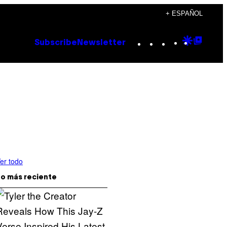
+ ESPAÑOL
Instagram
TikTok
YouTube
Google
Goog
Subscribe
Newsletter
Discove
Top
Posts
er todo
o más reciente