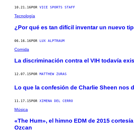
10.21.16
POR
VICE SPORTS STAFF
Tecnología
¿Por qué es tan difícil inventar un nuevo t
06.16.16
POR
LUX ALPTRAUM
Comida
La discriminación contra el VIH todavía exis
12.07.15
POR
MATTHEW ZURAS
Lo que la confesión de Charlie Sheen nos d
11.17.15
POR
XIMENA DEL CERRO
Música
«The Hum», el himno EDM de 2015 cortesía 
Ozcan