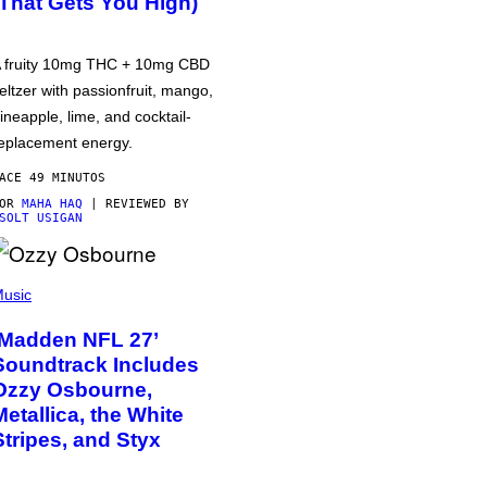
(That Gets You High)
 fruity 10mg THC + 10mg CBD
eltzer with passionfruit, mango,
ineapple, lime, and cocktail-
eplacement energy.
ACE 49 MINUTOS
POR
MAHA HAQ
| REVIEWED BY
SOLT USIGAN
usic
‘Madden NFL 27’
Soundtrack Includes
Ozzy Osbourne,
Metallica, the White
Stripes, and Styx