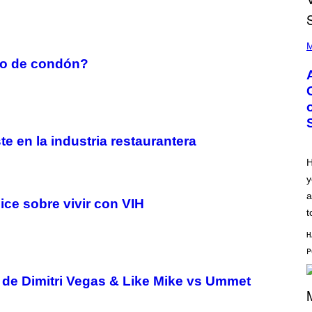
P
H
M
O
ipo de condón?
T
O
B
Y
M
O
N
I
te en la industria restaurantera
C
A
H
S
y
C
H
a
ice sobre vivir con VIH
I
P
t
P
E
H
R
/
G
E
de Dimitri Vegas & Like Mike vs Ummet
T
T
Y