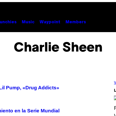
unchies
Music
Waypoint
Members
Charlie Sheen
V
Lil Pump, «Drug Addicts»
L
iento en la Serie Mundial