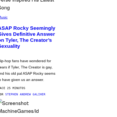
usic
ASAP Rocky Seemingly
Gives Definitive Answer
on Tyler, The Creator’s
Sexuality
ip-hop fans have wondered for
ears if Tyler, The Creator is gay,
nd his old pal ASAP Rocky seems
o have given us an answer.
ACE 25 MINUTOS
POR
STEPHEN ANDREW GALIHER