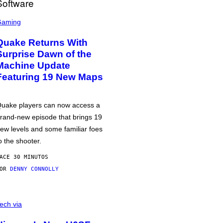
Gaming
Quake Returns With
Surprise Dawn of the
Machine Update
Featuring 19 New Maps
uake players can now access a
rand-new episode that brings 19
ew levels and some familiar foes
o the shooter.
ACE 30 MINUTOS
POR
DENNY CONNOLLY
ech via