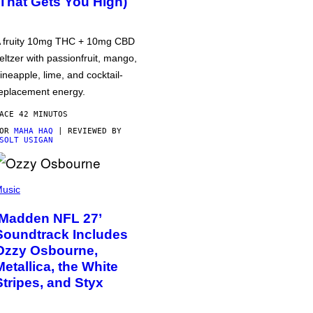
(That Gets You High)
 fruity 10mg THC + 10mg CBD
eltzer with passionfruit, mango,
ineapple, lime, and cocktail-
eplacement energy.
ACE 42 MINUTOS
POR
MAHA HAQ
| REVIEWED BY
SOLT USIGAN
usic
‘Madden NFL 27’
Soundtrack Includes
Ozzy Osbourne,
Metallica, the White
Stripes, and Styx