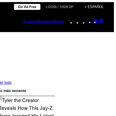
Go Ad Free
LOGIN / SIGN UP
+ ESPAÑOL
Instagram
TikTok
YouTube
Google
Googl
Subscribe
Newsletter
Discover
Top
Posts
er todo
o más reciente