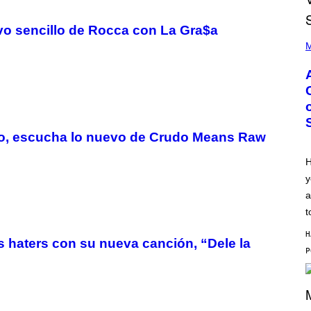
vo sencillo de Rocca con La Gra$a
P
H
M
O
T
O
B
Y
M
O
N
to, escucha lo nuevo de Crudo Means Raw
I
C
A
H
S
y
C
H
a
I
P
t
P
E
H
 haters con su nueva canción, “Dele la
R
/
G
E
T
T
Y