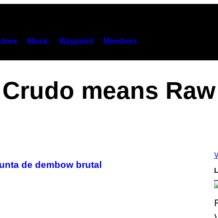
hies
Music
Waypoint
Members
Crudo means Raw
V
unta de dembow brutal
L