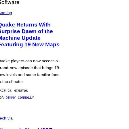
Gaming
Quake Returns With
Surprise Dawn of the
Machine Update
Featuring 19 New Maps
uake players can now access a
rand-new episode that brings 19
ew levels and some familiar foes
o the shooter.
ACE 23 MINUTOS
POR
DENNY CONNOLLY
ech via