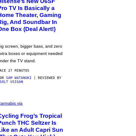
Hisense’s New U6SF
Pro TV Is Basically a
Home Theater, Gaming
Rig, And Soundbar In
One Box (Deal Alert!)
ig screen, bigger bass, and zero
xtra boxes or equipment needed
nder the TV stand.
ACE 27 MINUTOS
POR
SAM WATANUKI
| REVIEWED BY
SOLT USIGAN
annabis via
Cycling Frog’s Tropical
Punch THC Seltzer Is
Like an Adult Capri Sun