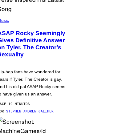
usic
ASAP Rocky Seemingly
Gives Definitive Answer
on Tyler, The Creator’s
Sexuality
ip-hop fans have wondered for
ears if Tyler, The Creator is gay,
nd his old pal ASAP Rocky seems
o have given us an answer.
ACE 19 MINUTOS
POR
STEPHEN ANDREW GALIHER