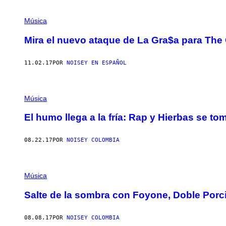
Música
Mira el nuevo ataque de La Gra$a​ para The
11.02.17
POR
NOISEY EN ESPAÑOL
Música
El humo llega a la fría: Rap y Hierbas se t
08.22.17
POR
NOISEY COLOMBIA
Música
Salte de la sombra con Foyone, Doble Por
08.08.17
POR
NOISEY COLOMBIA