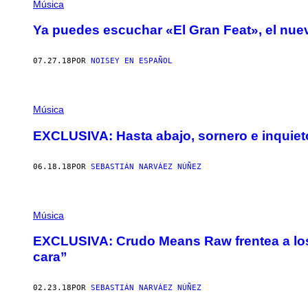
Música
Ya puedes escuchar «El Gran Feat», el nue
07.27.18
POR
NOISEY EN ESPAÑOL
Música
EXCLUSIVA: Hasta abajo, sornero e inquie
06.18.18
POR
SEBASTIÁN NARVÁEZ NÚÑEZ
Música
EXCLUSIVA: Crudo Means Raw frentea a los
cara”
02.23.18
POR
SEBASTIÁN NARVÁEZ NÚÑEZ