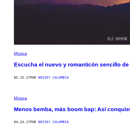
Música
Escucha el nuevo y romanticón sencillo d
05.15.17
POR
NOISEY COLOMBIA
Música
Menos bemba, más boom bap: Así conquis
04.24.17
POR
NOISEY COLOMBIA