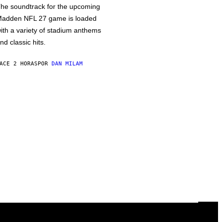
he soundtrack for the upcoming
adden NFL 27 game is loaded
ith a variety of stadium anthems
nd classic hits.
ACE 2 HORAS
POR
DAN MILAM