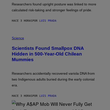
S
U
Researchers found upright posture was linked to more
H
calculated risk-taking and stronger feelings of pride.
A
N
T
HACE 3 HORAS
POR
LUIS PRADA
O
K
E
R
A
/
M
Science
G
U
E
C
Scientists Found Smallpox DNA
T
H
T
,
Hidden in 500-Year-Old Chilean
Y
M
I
Mummies
U
M
C
A
H
G
O
Researchers accidentally recovered variola DNA from
E
L
S
D
two Indigenous adults buried during the early colonial
E
era.
R
C
H
HACE 3 HORAS
POR
LUIS PRADA
I
L
E
A