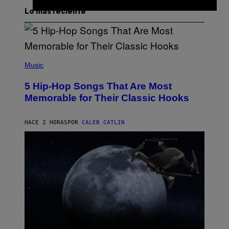
Lo más reciente
(
P
Music
H
O
5 Hip-Hop Songs That Are Most
T
O
Memorable for Their Classic Hooks
B
Y
S
HACE 2 HORAS
POR
CALEB CATLIN
T
E
V
E
G
R
A
N
I
T
Z
/
W
I