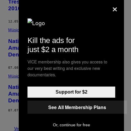
Tres rutas de baile para el Sónar Bogotá
×
2016
12.05.16
POR
THUMP COLOMBIA
Música
Kill the ads for
Native Instruments se sumerge en el
Amazonas peruano con Dengue Dengue
just $2 a month
Dengue!
VICE membership also gives you access to
our very best writing and exclusive new
07.08.16
POR
THUMP COLOMBIA
documentaries.
Música
Native Instruments se sumerge en el
Support for $2
Amazonas peruano con Dengue Dengue
Dengue!
See All Membership Plans
07.07.16
Más antiguo
Or, continue for free
Ver todo