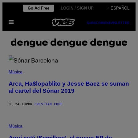
Saltar
Go Ad Free
LOGIN / SIGN UP
+ ESPAÑOL
al
Abrir
contenido
SUBSCRIBE
NEWSLETTER
Menú
dengue dengue dengue
Música
Arca, Ha$lopablito y Jesse Baez se suman
al cartel del Sónar 2019
01.24.19
POR
CRISTIAN COPE
Música
Aquí está ‘Semillero’, el nuevo EP de