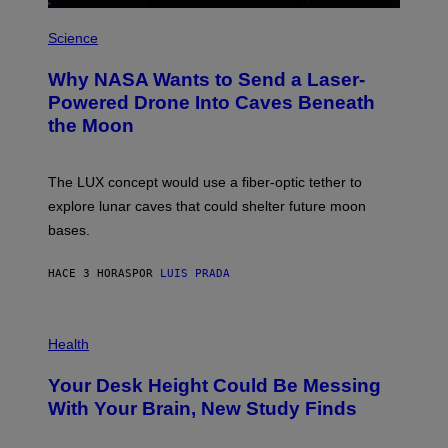
R
P
E
H
Science
I
O
M
T
A
Why NASA Wants to Send a Laser-
O
G
:
E
Powered Drone Into Caves Beneath
N
)
the Moon
A
S
A
;
The LUX concept would use a fiber-optic tether to
D
R
explore lunar caves that could shelter future moon
P
bases.
I
X
E
HACE 3 HORAS
POR
LUIS PRADA
L
/
G
E
P
T
H
Health
T
O
Y
T
I
Your Desk Height Could Be Messing
O
M
:
With Your Brain, New Study Finds
A
B
G
A
E
T