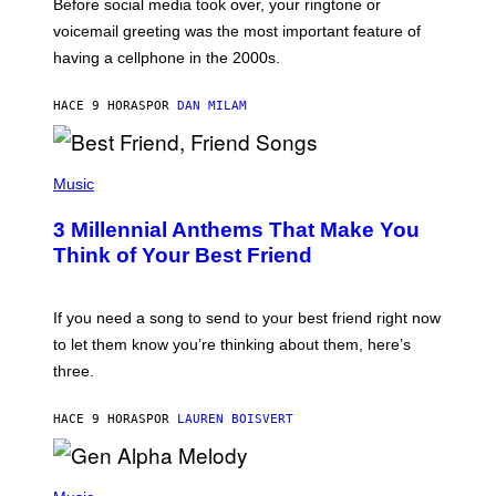
Before social media took over, your ringtone or
O
R
voicemail greeting was the most important feature of
Y
having a cellphone in the 2000s.
B
O
J
HACE 9 HORAS
POR
DAN MILAM
O
R
Q
U
P
E
H
Music
Z
O
/
T
G
3 Millennial Anthems That Make You
O
E
B
Think of Your Best Friend
T
Y
T
K
Y
E
I
V
If you need a song to send to your best friend right now
M
I
A
to let them know you’re thinking about them, here’s
N
G
W
three.
E
I
S
N
T
HACE 9 HORAS
POR
LAUREN BOISVERT
E
R
/
(
G
P