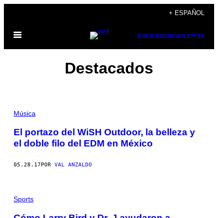
Saltar
+ ESPAÑOL
al
Abrir
contenido
SUBSCRIBE
NEWSLETTER
Menú
Destacados
Música
El portazo del WiSH Outdoor, la belleza y
el doble filo del EDM en México
05.28.17
POR
VAL ANZALDO
Sports
Cómo Larry Bird y Dr. J ayudaron a