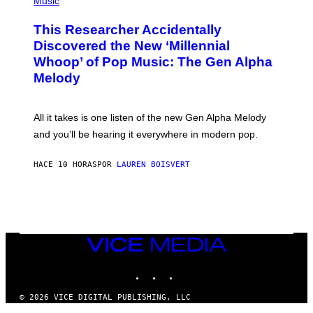
Music
E
H
T
O
T
This Researcher Accidentally
T
Y
O
I
Discovered the New ‘Millennial
B
M
Whoop’ of Pop Music: The Gen Alpha
Y
A
T
G
Melody
A
E
Y
S
L
F
O
O
All it takes is one listen of the new Gen Alpha Melody
R
R
and you’ll be hearing it everywhere in modern pop.
H
R
I
A
L
D
HACE 10 HORAS
POR
LAUREN BOISVERT
L
I
/
O
G
D
E
I
T
S
T
N
Y
E
I
Y
VICE
M
MEDIA
A
INSTAGRAM
TIKTOK
YOUTUBE
G
E
S
© 2026 VICE DIGITAL PUBLISHING, LLC
)