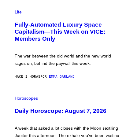
I
M
Life
A
G
Fully-Automated Luxury Space
E
:
Capitalism—This Week on VICE:
N
Members Only
I
C
K
D
The war between the old world and the new world
O
V
rages on, behind the paywall this week.
E
HACE 2 HORAS
POR
EMMA GARLAND
I
L
Horoscopes
L
U
Daily Horoscope: August 7, 2026
S
T
R
A
A week that asked a lot closes with the Moon sextiling
T
I
Jupiter this afternoon. The exhale you’ve been waiting