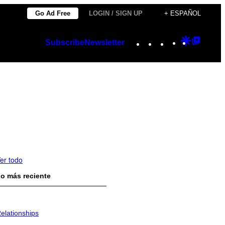
Go Ad Free
LOGIN / SIGN UP
+ ESPAÑOL
Instagram
TikTok
YouTube
Google
Googl
Subscribe
Newsletter
Discover
Top
Posts
er todo
o más reciente
elationships