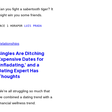
an you fight a sabertooth tiger? It
ight win you some friends.
ACE 1 HORA
POR
LUIS PRADA
elationships
Singles Are Ditching
Expensive Dates for
‘Infladating,’ and a
Dating Expert Has
Thoughts
e’re all struggling so much that
e combined a dating trend with a
inancial wellness trend.