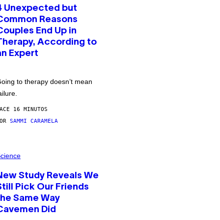
4 Unexpected but
Common Reasons
Couples End Up in
Therapy, According to
an Expert
oing to therapy doesn’t mean
ailure.
ACE 16 MINUTOS
POR
SAMMI CARAMELA
cience
New Study Reveals We
Still Pick Our Friends
the Same Way
Cavemen Did