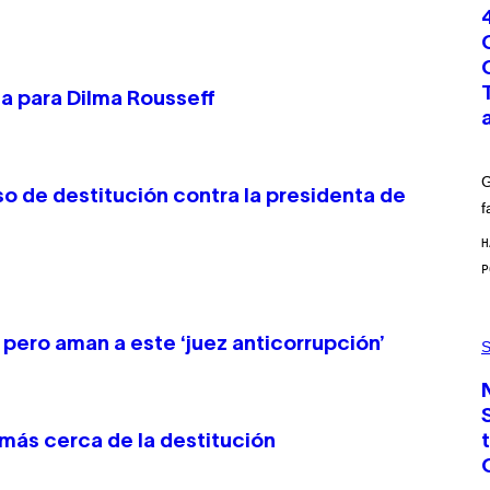
T
O
:
G
C
S
cia para Dilma Rousseff
H
U
T
T
E
G
R
so de destitución contra la presidenta de
/
f
G
E
H
T
T
Y
I
M
P
A
, pero aman a este ‘juez anticorrupción’
H
S
G
O
E
T
S
O
:
C
más cerca de la destitución
S
A
-