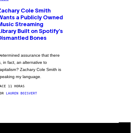
Zachary Cole Smith
Wants a Publicly Owned
Music Streaming
Library Built on Spotify’s
Dismantled Bones
etermined assurance that there
s, in fact, an alternative to
apitalism? Zachary Cole Smith is
peaking my language.
ACE 11 HORAS
POR
LAUREN BOISVERT