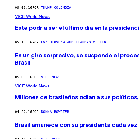
09.08.16
POR
THUMP COLOMBIA
VICE World News
Este podría ser el último día en la presiden
05.11.16
POR
EVA HERSHAW AND LEANDRO MELITO
En un giro sorpresivo, se suspende el proce
Brasil
05.09.16
POR
VICE NEWS
VICE World News
Millones de brasileños odian a sus políticos
04.22.16
POR
DONNA BOWATER
Brasil amanece con su presidenta cada vez 