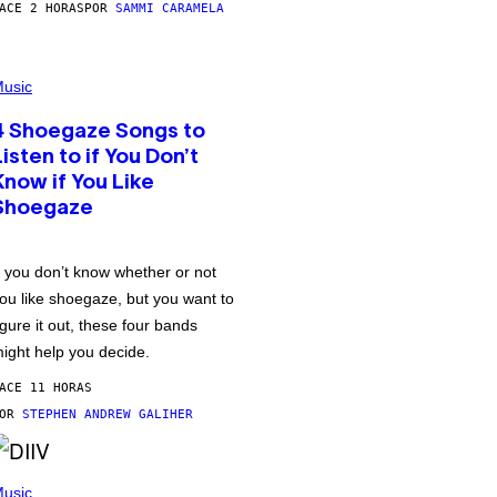
ACE 2 HORAS
POR
SAMMI CARAMELA
usic
4 Shoegaze Songs to
Listen to if You Don’t
Know if You Like
Shoegaze
f you don’t know whether or not
ou like shoegaze, but you want to
igure it out, these four bands
ight help you decide.
ACE 11 HORAS
POR
STEPHEN ANDREW GALIHER
usic