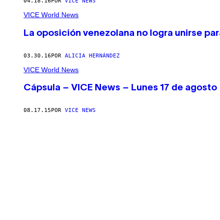
04.18.16
POR
VICE NEWS
VICE World News
La oposición venezolana no logra unirse pa
03.30.16
POR
ALICIA HERNÁNDEZ
VICE World News
Cápsula – VICE News – Lunes 17 de agosto
08.17.15
POR
VICE NEWS