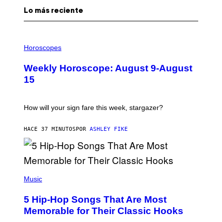
Lo más reciente
I
L
Horoscopes
L
U
Weekly Horoscope: August 9-August
S
T
15
R
A
T
I
How will your sign fare this week, stargazer?
O
N
B
HACE 37 MINUTOS
POR
ASHLEY FIKE
Y
R
E
E
S
(
A
P
Music
H
O
5 Hip-Hop Songs That Are Most
T
O
Memorable for Their Classic Hooks
B