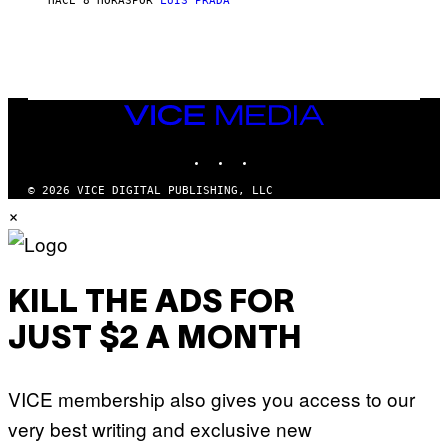
HACE 8 HORAS
POR
LUIS PRADA
I
L
E
A
N
M
U
M
VICE
M
MEDIA
Y
INSTAGRAM
TIKTOK
YOUTUBE
T
H
A
© 2026 VICE DIGITAL PUBLISHING, LLC
N
×
T
H
O
S
E
I
KILL THE ADS FOR
N
Q
JUST $2 A MONTH
U
E
S
T
VICE membership also gives you access to our
I
O
very best writing and exclusive new
N
.