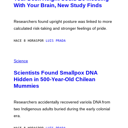
M
:
With Your Brain, New Study Finds
A
B
G
A
E
T
S
U
Researchers found upright posture was linked to more
H
calculated risk-taking and stronger feelings of pride.
A
N
T
HACE 8 HORAS
POR
LUIS PRADA
O
K
E
R
A
/
M
Science
G
U
E
C
Scientists Found Smallpox DNA
T
H
T
,
Hidden in 500-Year-Old Chilean
Y
M
I
Mummies
U
M
C
A
H
G
O
Researchers accidentally recovered variola DNA from
E
L
S
D
two Indigenous adults buried during the early colonial
E
era.
R
C
H