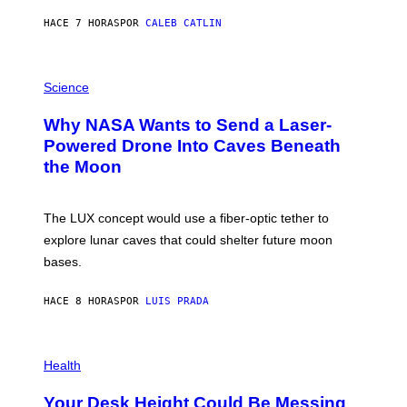
Y
S
HACE 7 HORAS
POR
CALEB CATLIN
T
E
V
E
P
G
H
Science
R
O
A
T
Why NASA Wants to Send a Laser-
N
O
I
:
Powered Drone Into Caves Beneath
T
N
the Moon
Z
A
/
S
W
A
I
;
The LUX concept would use a fiber-optic tether to
R
D
E
R
explore lunar caves that could shelter future moon
I
P
M
bases.
I
A
X
G
E
E
HACE 8 HORAS
POR
LUIS PRADA
L
)
/
G
E
P
T
H
Health
T
O
Y
T
I
Your Desk Height Could Be Messing
O