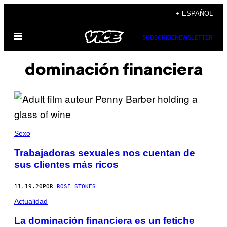
Saltar
+ ESPAÑOL
al
Abrir
contenido
SUBSCRIBE
NEWSLETTER
Menú
dominación financiera
Sexo
Trabajadoras sexuales nos cuentan de
sus clientes más ricos
11.19.20
POR
ROSE STOKES
Actualidad
La dominación financiera es un fetiche