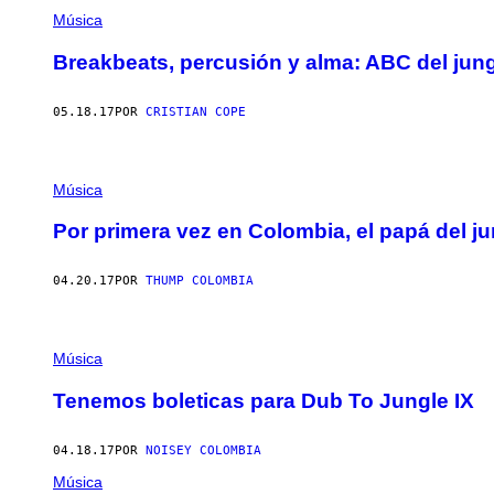
Música
Breakbeats, percusión y alma: ABC del jun
05.18.17
POR
CRISTIAN COPE
Música
Por primera vez en Colombia, el papá del j
04.20.17
POR
THUMP COLOMBIA
Música
Tenemos boleticas para Dub To Jungle IX
04.18.17
POR
NOISEY COLOMBIA
Música