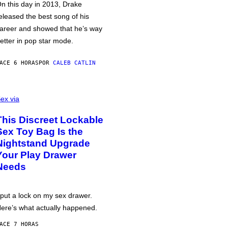
n this day in 2013, Drake
eleased the best song of his
areer and showed that he’s way
etter in pop star mode.
ACE 6 HORAS
POR
CALEB CATLIN
ex via
This Discreet Lockable
Sex Toy Bag Is the
Nightstand Upgrade
Your Play Drawer
Needs
 put a lock on my sex drawer.
ere’s what actually happened.
ACE 7 HORAS