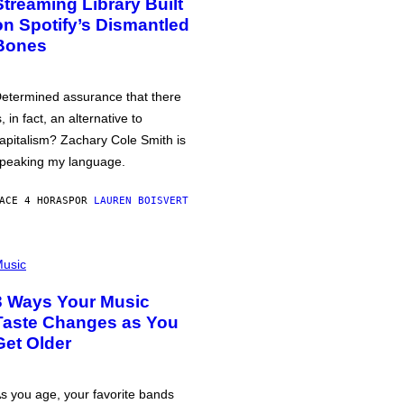
Streaming Library Built
on Spotify’s Dismantled
Bones
etermined assurance that there
s, in fact, an alternative to
apitalism? Zachary Cole Smith is
peaking my language.
ACE 4 HORAS
POR
LAUREN BOISVERT
usic
3 Ways Your Music
Taste Changes as You
Get Older
s you age, your favorite bands