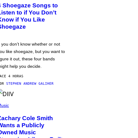
4 Shoegaze Songs to
Listen to if You Don’t
Know if You Like
Shoegaze
f you don’t know whether or not
ou like shoegaze, but you want to
igure it out, these four bands
ight help you decide.
ACE 4 HORAS
POR
STEPHEN ANDREW GALIHER
usic
Zachary Cole Smith
Wants a Publicly
Owned Music