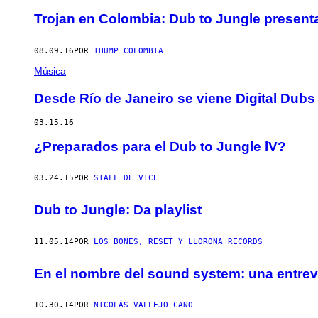
Trojan en Colombia: Dub to Jungle present
08.09.16
POR
THUMP COLOMBIA
Música
Desde Río de Janeiro se viene Digital Dubs
03.15.16
¿Preparados para el Dub to Jungle lV?
03.24.15
POR
STAFF DE VICE
Dub to Jungle: Da playlist
11.05.14
POR
LOS BONES, RESET Y LLORONA RECORDS
En el nombre del sound system: una entre
10.30.14
POR
NICOLÁS VALLEJO-CANO