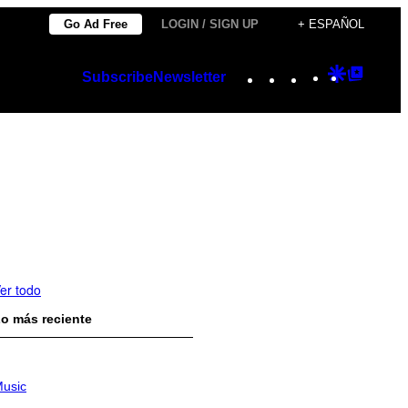
Go Ad Free
LOGIN / SIGN UP
+ ESPAÑOL
Instagram
TikTok
YouTube
Google
Googl
Subscribe
Newsletter
Discover
Top
Posts
er todo
o más reciente
usic