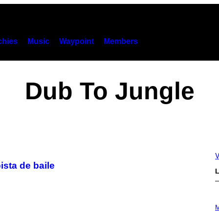
hies
Music
Waypoint
Members
Dub To Jungle
V
sta de baile
L
P
H
M
O