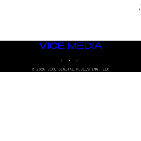
Y
VICE
MEDIA
INSTAGRAM
TIKTOK
YOUTUBE
© 2026 VICE DIGITAL PUBLISHING, LLC