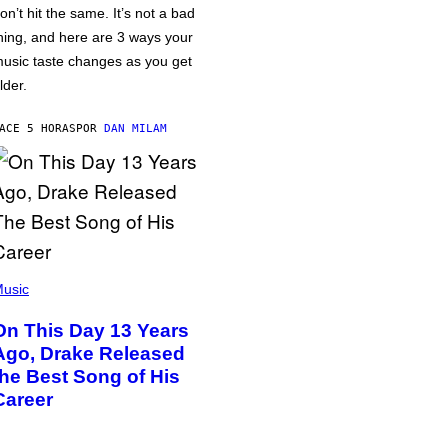
on’t hit the same. It’s not a bad
hing, and here are 3 ways your
usic taste changes as you get
lder.
ACE 5 HORAS
POR
DAN MILAM
usic
On This Day 13 Years
Ago, Drake Released
the Best Song of His
Career