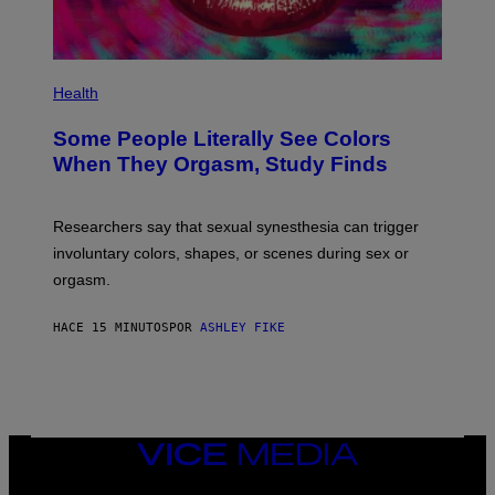
Health
Some People Literally See Colors
When They Orgasm, Study Finds
Researchers say that sexual synesthesia can trigger
involuntary colors, shapes, or scenes during sex or
orgasm.
HACE 15 MINUTOS
POR
ASHLEY FIKE
VICE
MEDIA
INSTAGRAM
TIKTOK
YOUTUBE