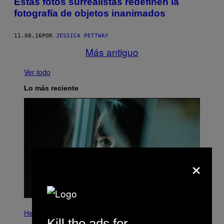
Estas fotos surrealistas redefinen la
fotografía de objetos inanimados
11.08.16
POR
JESSICA PETTWAY
Más antiguo
Ver todo
Lo más reciente
×
Health
Kill the ads for