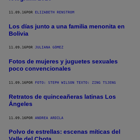
11.09.16
POR
ELIZABETH RENSTROM
Los días junto a una familia menonita en
Bolivia
11.09.16
POR
JULIANA GÓMEZ
Fotos de mujeres y juguetes sexuales
poco convencionales
11.09.16
POR
FOTO: STEPH WILSON TEXTO: ZING TSJENG
Retratos de quinceañeras latinas Los
Ángeles
11.09.16
POR
ANDREA ARDILA
Polvo de estrellas: escenas míticas del
Valle del Chota