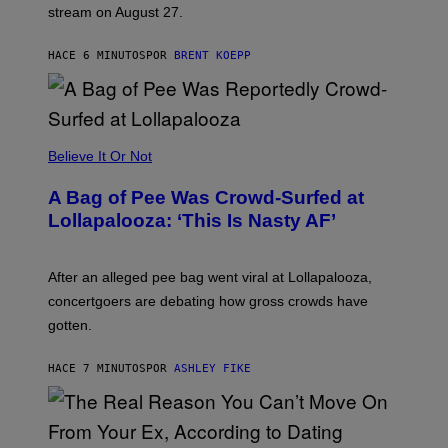
O
stream on August 27.
C
K
S
HACE 6 MINUTOS
POR
BRENT KOEPP
T
A
R
G
A
M
Believe It Or Not
E
S
A Bag of Pee Was Crowd-Surfed at
Lollapalooza: ‘This Is Nasty AF’
After an alleged pee bag went viral at Lollapalooza,
concertgoers are debating how gross crowds have
gotten.
HACE 7 MINUTOS
POR
ASHLEY FIKE