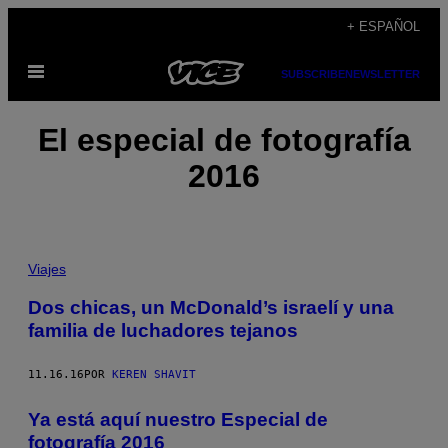
Saltar
+ ESPAÑOL
al
Abrir
contenido
SUBSCRIBE
NEWSLETTER
Menú
El especial de fotografía
2016
Viajes
Dos chicas, un McDonald’s israelí y una
familia de luchadores tejanos
11.16.16
POR
KEREN SHAVIT
Ya está aquí nuestro Especial de
fotografía 2016