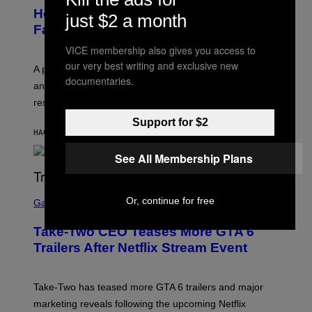
How to Deal With August Blues Before
just $2 a month
Fall Takes Over
VICE membership also gives you access to
our very best writing and exclusive new
A psychologist says August blues often come from
documentaries.
anticipating busier schedules, routines, and
responsibility.
Support for $2
HACE 22 SEGUNDOS
POR
SAMMI CARAMELA
See All Membership Plans
S
Or, continue for free
C
Gaming
R
E
Take-Two CEO Teases More GTA 6
E
N
Trailers After Netflix Stream Event
S
H
O
T
Take-Two has teased more GTA 6 trailers and major
:
marketing reveals following the upcoming Netflix
R