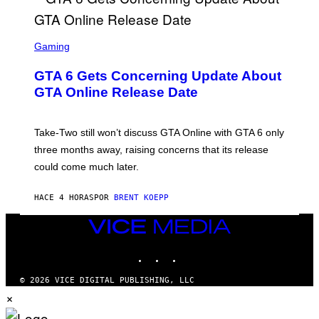
E
I
S
A
F
G
O
S
E
R
C
Gaming
T
V
R
T
E
E
Y
GTA 6 Gets Concerning Update About
V
E
I
O
N
M
GTA Online Release Date
)
S
A
H
G
O
E
T
S
Take-Two still won’t discuss GTA Online with GTA 6 only
:
)
three months away, raising concerns that its release
R
O
could come much later.
C
K
S
HACE 4 HORAS
POR
BRENT KOEPP
T
A
VICE
R
G
MEDIA
A
INSTAGRAM
TIKTOK
YOUTUBE
M
E
S
© 2026 VICE DIGITAL PUBLISHING, LLC
×