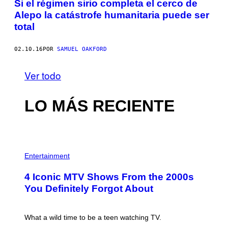
Si el régimen sirio completa el cerco de
Alepo la catástrofe humanitaria puede ser
total
02.10.16
POR
SAMUEL OAKFORD
Ver todo
LO MÁS RECIENTE
P
H
Entertainment
O
T
4 Iconic MTV Shows From the 2000s
O
:
You Definitely Forgot About
P
E
T
E
What a wild time to be a teen watching TV.
R