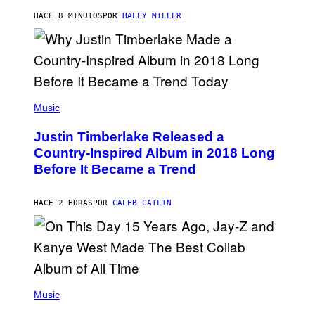
K
R
HACE 8 MINUTOS
POR
HALEY MILLER
A
M
E
R
/
G
E
(
T
P
Music
T
H
Y
O
I
Justin Timberlake Released a
T
M
O
Country-Inspired Album in 2018 Long
A
B
G
Before It Became a Trend
Y
E
C
S
H
R
HACE 2 HORAS
POR
CALEB CATLIN
I
S
T
O
P
H
E
(
R
P
Music
P
H
O
O