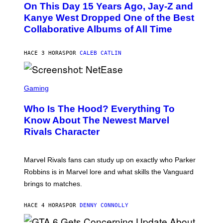
L
On This Day 15 Years Ago, Jay-Z and
T
K
O
Kanye West Dropped One of the Best
/
B
N
Collaborative Albums of All Time
Y
B
D
C
A
U
N
HACE 3 HORAS
POR
CALEB CATLIN
P
I
H
E
O
L
T
S
B
O
C
Gaming
O
B
R
C
A
E
Z
N
Who Is The Hood? Everything To
E
A
K
N
Know About The Newest Marvel
R
/
S
S
N
Rivals Character
H
K
B
O
I
C
T
/
U
:
G
N
Marvel Rivals fans can study up on exactly who Parker
N
E
I
E
T
Robbins is in Marvel lore and what skills the Vanguard
V
T
T
E
brings to matches.
E
Y
R
A
I
S
S
M
A
HACE 4 HORAS
POR
DENNY CONNOLLY
E
A
L
G
V