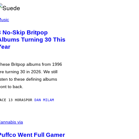
usic
3 No-Skip Britpop
Albums Turning 30 This
Year
hese Britpop albums from 1996
re turning 30 in 2026. We still
isten to these defining albums
ront to back.
ACE 13 HORAS
POR
DAN MILAM
annabis via
Puffco Went Full Gamer