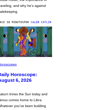
raveling, and why he’s against
atekeeping.
ACE 58 MINUTOS
POR
CALEB CATLIN
oroscopes
Daily Horoscope:
August 6, 2026
aturn trines the Sun today and
enus comes home to Libra.
hatever you’ve been building