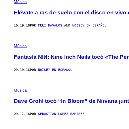
Música
Elévate a ras de suelo con el disco en vivo
10.19.18
POR
FELI DÁVALOS
AND
NOISEY EN ESPAÑOL
Música
Fantasía NIИ: Nine Inch Nails tocó «The Per
09.19.18
POR
NOISEY EN ESPAÑOL
Música
Dave Grohl tocó “In Bloom” de Nirvana ju
09.17.18
POR
SEBASTIÁN LÓPEZ RAMÍREZ