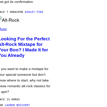
ust got its confirmation.
ACE 7 HORAS
POR
ASHLEY FIKE
usic
Looking For the Perfect
Alt-Rock Mixtape for
Your Boo? I Made It for
You Already
f you want to make a mixtape for
our special someone but don’t
now where to start, why not take
hese romantic alt-rock classics for
 spin?
ACE 13 HORAS
POR
LAUREN BOISVERT