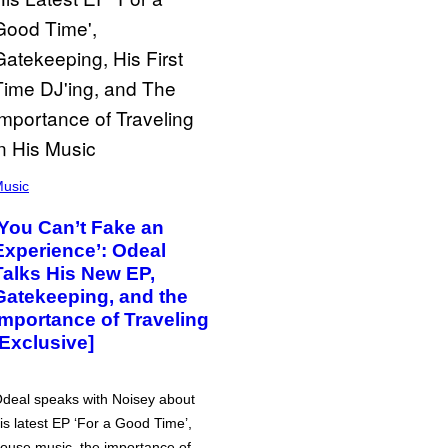
usic
‘You Can’t Fake an
Experience’: Odeal
Talks His New EP,
Gatekeeping, and the
Importance of Traveling
[Exclusive]
deal speaks with Noisey about
is latest EP ‘For a Good Time’,
ouse music, the importance of