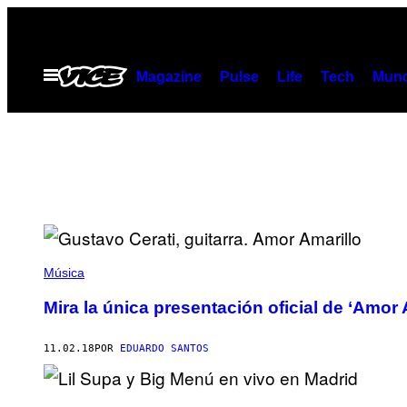
Saltar
al
contenido
Abrir
Magazine
Pulse
Life
Tech
Munc
Menú
Música
Mira la única presentación oficial de ‘Amor 
11.02.18
POR
EDUARDO SANTOS