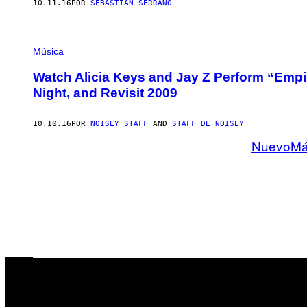
10.11.16
POR
SEBASTIÁN SERRANO
Música
Watch Alicia Keys and Jay Z Perform “Empir
Night, and Revisit 2009
10.10.16
POR
NOISEY STAFF
AND
STAFF DE NOISEY
Nuevo
Má