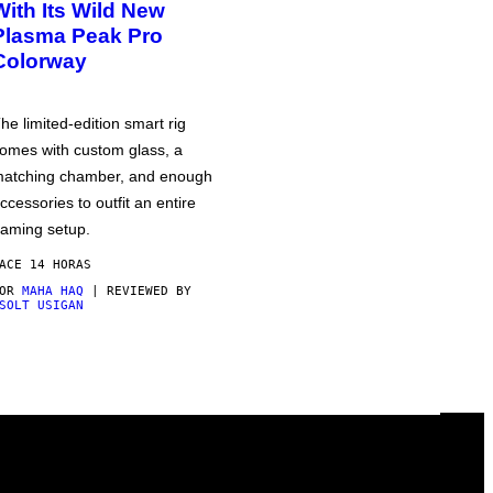
With Its Wild New
Plasma Peak Pro
Colorway
he limited-edition smart rig
omes with custom glass, a
atching chamber, and enough
ccessories to outfit an entire
aming setup.
ACE 14 HORAS
POR
MAHA HAQ
| REVIEWED BY
SOLT USIGAN