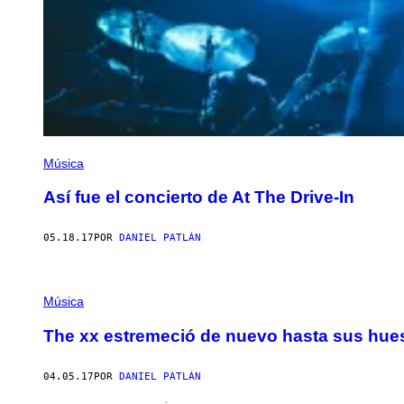
Música
Así fue el concierto de At The Drive-In
05.18.17
POR
DANIEL PATLÁN
Música
The xx estremeció de nuevo hasta sus hues
04.05.17
POR
DANIEL PATLÁN