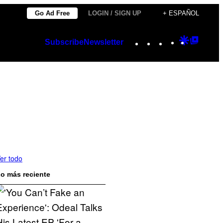
Go Ad Free
LOGIN / SIGN UP
+ ESPAÑOL
Instagram
TikTok
YouTube
Google
Googl
Subscribe
Newsletter
Discover
Top
Posts
er todo
o más reciente