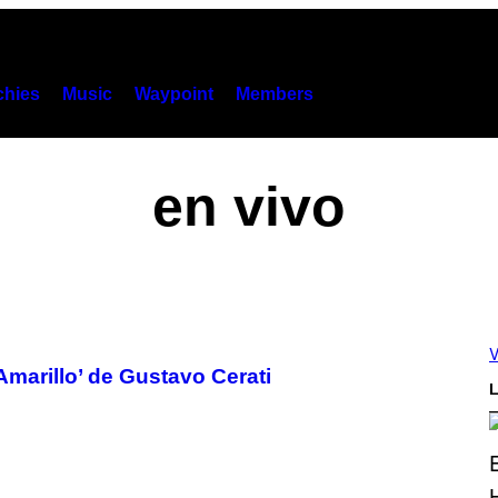
hies
Music
Waypoint
Members
en vivo
V
Amarillo’ de Gustavo Cerati
L