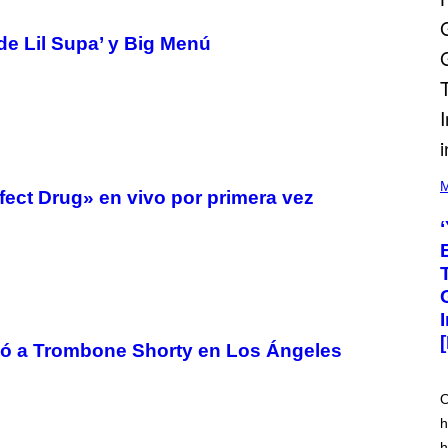
 de Lil Supa’ y Big Menú
(
P
M
fect Drug» en vivo por primera vez
H
O
T
O
V
I
A
M
A
R
ntó a Trombone Shorty en Los Ángeles
K
C
L
E
O
N
h
N
O
h