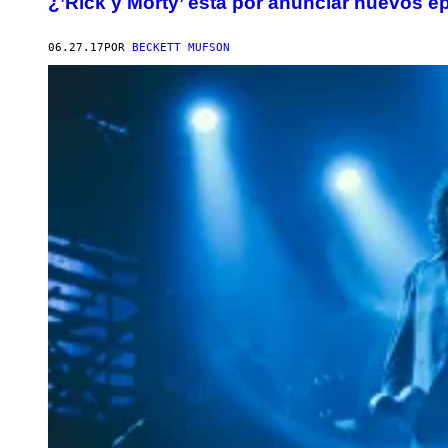
¿’Rick y Morty’ está por anunciar nuevos e
06.27.17
POR
BECKETT MUFSON