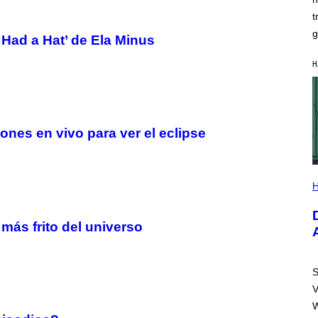
N
)
t
g
 Had a Hat’ de Ela Minus
H
ones en vivo para ver el eclipse
I
L
H
L
U
S
más frito del universo
T
R
A
T
I
S
O
V
N
B
W
Y