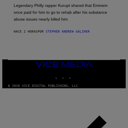
A
R
Legendary Philly rapper Kurupt shared that Eminem
O
once paid for him to go to rehab after his substance
N
J
abuse issues nearly killed him.
.
T
H
HACE 2 HORAS
POR
STEPHEN ANDREW GALIHER
O
R
N
T
O
N
/
VICE
G
MEDIA
E
T
INSTAGRAM
TIKTOK
YOUTUBE
T
Y
I
© 2026 VICE DIGITAL PUBLISHING, LLC
M
A
G
E
S