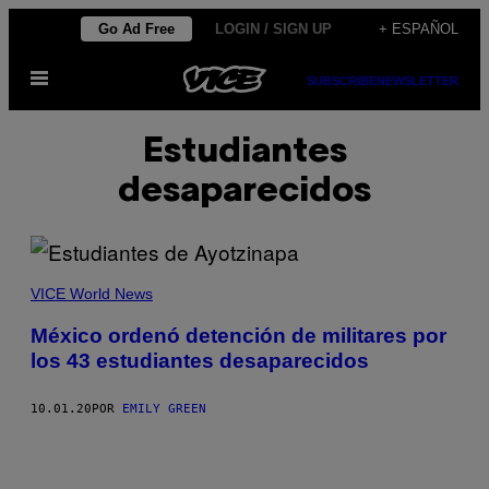
Saltar
Go Ad Free
LOGIN / SIGN UP
+ ESPAÑOL
al
Abrir
contenido
SUBSCRIBE
NEWSLETTER
Menú
Estudiantes
desaparecidos
VICE World News
México ordenó detención de militares por
los 43 estudiantes desaparecidos
10.01.20
POR
EMILY GREEN