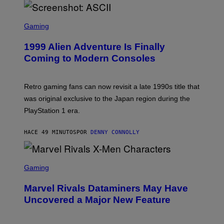
I
T
U
S
S
X
C
Gaming
M
R
E
1999 Alien Adventure Is Finally
E
N
Coming to Modern Consoles
S
H
O
T
Retro gaming fans can now revisit a late 1990s title that
:
was original exclusive to the Japan region during the
A
S
PlayStation 1 era.
C
I
I
HACE 49 MINUTOS
POR
DENNY CONNOLLY
S
C
Gaming
R
E
Marvel Rivals Dataminers May Have
E
N
Uncovered a Major New Feature
S
H
O