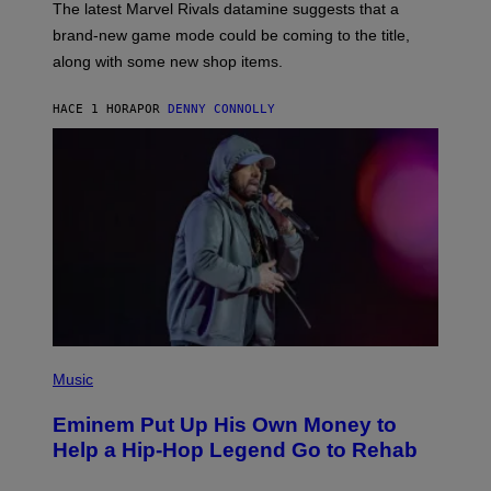
T
The latest Marvel Rivals datamine suggests that a
:
brand-new game mode could be coming to the title,
N
E
along with some new shop items.
T
E
A
HACE 1 HORA
POR
DENNY CONNOLLY
S
E
,
M
A
R
V
E
L
P
H
Music
O
T
Eminem Put Up His Own Money to
O
B
Help a Hip-Hop Legend Go to Rehab
Y
A