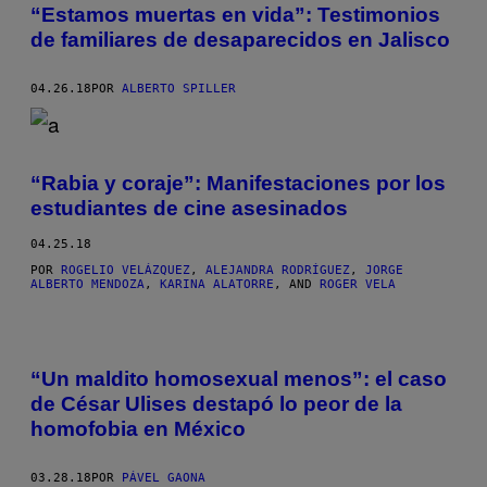
“Estamos muertas en vida”: Testimonios
de familiares de desaparecidos en Jalisco
04.26.18
POR
ALBERTO SPILLER
“Rabia y coraje”: Manifestaciones por los
estudiantes de cine asesinados
04.25.18
POR
ROGELIO VELÁZQUEZ
,
ALEJANDRA RODRÍGUEZ
,
JORGE
ALBERTO MENDOZA
,
KARINA ALATORRE
, AND
ROGER VELA
“Un maldito homosexual menos”: el caso
de César Ulises destapó lo peor de la
homofobia en México
03.28.18
POR
PÁVEL GAONA