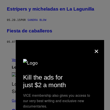
Estrípers y micheladas en La Lagunilla
05.20.15
POR
SANDRA BLOW
Fiesta de caballeros
05.07.15
POR
ÓSCAR DAVID LÓPEZ
×
Nuevo
Más antiguo
Ver todo
Lo más reciente
Kill the ads for
just $2 a month
VICE membership also gives you access to
S
our very best writing and exclusive new
C
Gaming
R
documentaries.
E