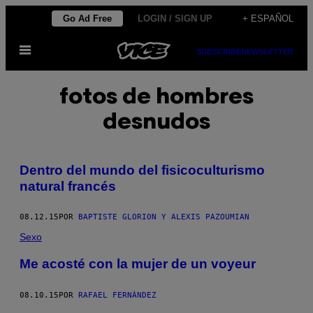
Saltar
Go Ad Free
LOGIN / SIGN UP
+ ESPAÑOL
al
Abrir
contenido
SUBSCRIBE
NEWSLETTER
Menú
fotos de hombres
desnudos
Dentro del mundo del fisicoculturismo
natural francés
08.12.15
POR
BAPTISTE GLORION Y ALEXIS PAZOUMIAN
Sexo
​Me acosté con la mujer de un voyeur
08.10.15
POR
RAFAEL FERNÁNDEZ