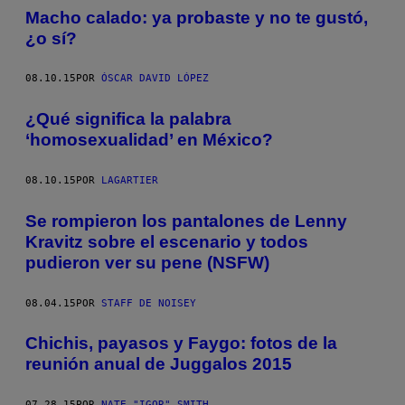
Macho calado: ya probaste y no te gustó,
¿o sí?
08.10.15
POR
ÓSCAR DAVID LÓPEZ
¿Qué significa la palabra
‘homosexualidad’ en México?
08.10.15
POR
LAGARTIER
Se rompieron los pantalones de Lenny
Kravitz sobre el escenario y todos
pudieron ver su pene (NSFW)
08.04.15
POR
STAFF DE NOISEY
Chichis, payasos y Faygo: fotos de la
reunión anual de Juggalos 2015
07.28.15
POR
NATE "IGOR" SMITH