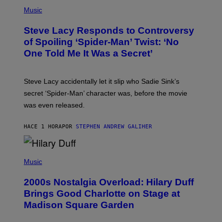
P
C
H
Music
O
O
A
T
S
Steve Lacy Responds to Controversy
O
T
B
of Spoiling ‘Spider-Man’ Twist: ‘No
Y
One Told Me It Was a Secret’
J
A
M
I
Steve Lacy accidentally let it slip who Sadie Sink’s
E
M
secret ‘Spider-Man’ character was, before the movie
C
was even released.
C
A
R
HACE 1 HORA
POR
STEPHEN ANDREW GALIHER
T
H
Y
/
P
G
H
Music
E
O
T
T
T
2000s Nostalgia Overload: Hilary Duff
O
Y
B
Brings Good Charlotte on Stage at
I
Y
M
Madison Square Garden
E
A
M
G
M