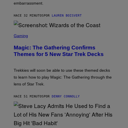
embarrassment.
V
I
T
HACE 32 MINUTOS
POR
LAUREN BOISVERT
Z
/
F
I
S
L
C
Gaming
M
R
M
E
A
Magic: The Gathering Confirms
E
G
N
Themes for 5 New Star Trek Decks
I
S
C
H
O
T
Trekkies will soon be able to use these themed decks
:
to learn how to play Magic: The Gathering through the
W
I
lens of Star Trek.
Z
A
R
HACE 51 MINUTOS
POR
DENNY CONNOLLY
D
S
O
F
T
H
E