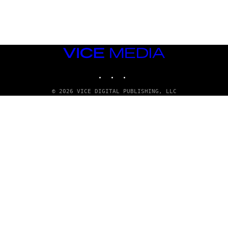
G
E
T
T
Y
I
M
VICE
A
MEDIA
G
INSTAGRAM
TIKTOK
YOUTUBE
E
S
© 2026 VICE DIGITAL PUBLISHING, LLC