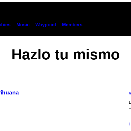
hies
Music
Waypoint
Members
Hazlo tu mismo
rihuana
V
L
I
L
H
L