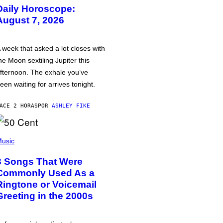
Daily Horoscope:
August 7, 2026
 week that asked a lot closes with
he Moon sextiling Jupiter this
fternoon. The exhale you’ve
een waiting for arrives tonight.
ACE 2 HORAS
POR
ASHLEY FIKE
usic
3 Songs That Were
Commonly Used As a
Ringtone or Voicemail
Greeting in the 2000s