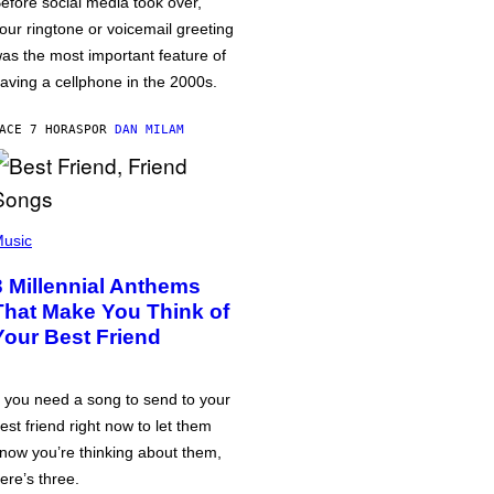
efore social media took over,
our ringtone or voicemail greeting
as the most important feature of
aving a cellphone in the 2000s.
ACE 7 HORAS
POR
DAN MILAM
usic
3 Millennial Anthems
That Make You Think of
Your Best Friend
f you need a song to send to your
est friend right now to let them
now you’re thinking about them,
ere’s three.