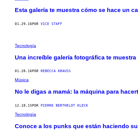
Esta galería te muestra cómo se hace un c
01.29.16
POR
VICE STAFF
Tecnología
Una increíble galería fotográfica te muest
01.28.16
POR
REBECCA KRAUSS
Música
No le digas a mamá: la máquina para hacert
12.18.15
POR
PIERRE BERTHELOT KLECK
Tecnología
Conoce a los punks que están haciendo surg