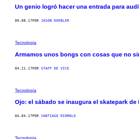
Un genio logró hacer una entrada para aud
09.08.17
POR
JASON KOEBLER
Tecnología
Armamos unos bongs con cosas que no si
04.21.17
POR
STAFF DE VICE
Tecnología
Ojo: el sábado se inaugura el skatepark de
04.04.17
POR
SANTIAGO RIOMALO
Tecnología