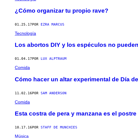
¿Cómo organizar tu propio rave?
01.25.17
POR
EZRA MARCUS
Tecnología
Los abortos DIY y los espéculos no pueden
01.04.17
POR
LUX ALPTRAUM
Comida
Cómo hacer un altar experimental de Día de 
11.02.16
POR
SAM ANDERSON
Comida
Esta costra de pera y manzana es el postre
10.17.16
POR
STAFF DE MUNCHIES
Música