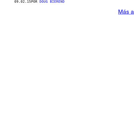
09.02.15
POR
DOUG BIEREND
Más a