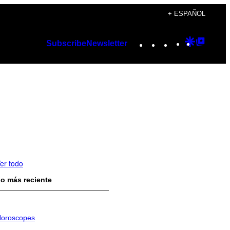
+ ESPAÑOL
Instagram
TikTok
YouTube
Google
Googl
Subscribe
Newsletter
Discover
Top
Posts
er todo
o más reciente
oroscopes