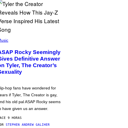
usic
ASAP Rocky Seemingly
Gives Definitive Answer
on Tyler, The Creator’s
Sexuality
ip-hop fans have wondered for
ears if Tyler, The Creator is gay,
nd his old pal ASAP Rocky seems
o have given us an answer.
ACE 9 HORAS
POR
STEPHEN ANDREW GALIHER