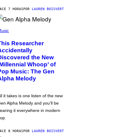
ACE 7 HORAS
POR
LAUREN BOISVERT
usic
This Researcher
Accidentally
Discovered the New
‘Millennial Whoop’ of
Pop Music: The Gen
Alpha Melody
ll it takes is one listen of the new
en Alpha Melody and you’ll be
earing it everywhere in modern
op.
ACE 8 HORAS
POR
LAUREN BOISVERT