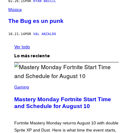
02.26.15
POR
RYAN BASSIL
Música
The Bug es un punk
10.21.14
POR
VAL ANZALDO
Ver todo
Lo más reciente
S
C
Gaming
R
E
Mastery Monday Fortnite Start Time
E
N
and Schedule for August 10
S
H
O
T
Fortnite Mastery Monday returns August 10 with double
:
Sprite XP and Dust. Here is what time the event starts,
E