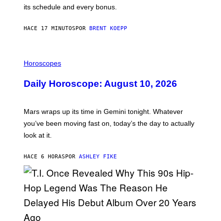
P
its schedule and every bonus.
I
C
G
HACE 17 MINUTOS
POR
BRENT KOEPP
A
M
E
I
S
L
Horoscopes
L
U
Daily Horoscope: August 10, 2026
S
T
R
A
Mars wraps up its time in Gemini tonight. Whatever
T
I
you’ve been moving fast on, today’s the day to actually
O
look at it.
N
B
Y
HACE 6 HORAS
POR
ASHLEY FIKE
R
E
E
S
A
.