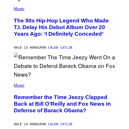
(
P
Music
H
O
The 90s Hip-Hop Legend Who Made
T
O
T.I. Delay His Debut Album Over 20
B
Years Ago: ‘I Definitely Conceded’
Y
J
O
H
HACE 13 HORAS
POR
CALEB CATLIN
N
N
Y
N
U
N
E
(
Z
P
Music
/
H
W
O
I
Remember the Time Jeezy Clapped
T
R
O
Back at Bill O’Reilly and Fox News in
E
B
I
Defense of Barack Obama?
Y
M
T
A
I
G
M
HACE 14 HORAS
POR
CALEB CATLIN
E
M