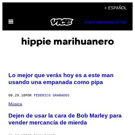
Saltar
+ ESPAÑOL
al
Abrir
contenido
SUBSCRIBE
NEWSLETTER
Menú
hippie marihuanero
Lo mejor que verás hoy es a este man
usando una empanada como pipa
08.29.18
POR
FEDERICO GRANADOS
Música
Dejen de usar la cara de Bob Marley para
vender mercancía de mierda