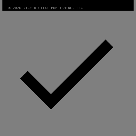
F
T
© 2026 VICE DIGITAL PUBLISHING, LLC
W
A
R
E