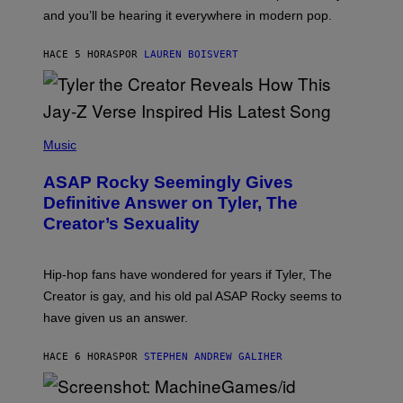
R
R
and you’ll be hearing it everywhere in modern pop.
H
R
I
A
L
D
HACE 5 HORAS
POR
LAUREN BOISVERT
L
I
/
O
G
D
E
I
T
S
T
N
P
Y
E
H
Music
I
Y
O
M
T
A
ASAP Rocky Seemingly Gives
O
G
B
Definitive Answer on Tyler, The
E
Y
S
Creator’s Sexuality
M
)
O
N
I
Hip-hop fans have wondered for years if Tyler, The
C
A
Creator is gay, and his old pal ASAP Rocky seems to
S
have given us an answer.
C
H
I
HACE 6 HORAS
POR
STEPHEN ANDREW GALIHER
P
P
E
R