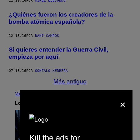
12.20.16
POR
MIKEL ELEJONDO
¿Quiénes fueron los creadores de la
bomba atómica española?
12.13.16
POR
DANI CAMPOS
Si quieres entender la Guerra Civil,
empieza por aquí
07.18.16
POR
GONZALO HERRERA
Más antiguo
Ver todo
×
Lo más reciente
Kill the ads for