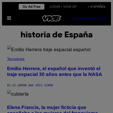
Saltar
Go Ad Free
LOGIN / SIGN UP
+ ESPAÑOL
al
Abrir
contenido
SUBSCRIBE
NEWSLETTER
Menú
historia de España
Tecnología
Emilio Herrera, el español que inventó el
traje espacial 30 años antes que la NASA
02.21.20
POR
ANA IRIS SIMÓN
Elena Francis, la mujer ficticia que