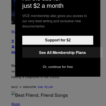
just $2 a month
VICE membership also gives you access to
our very best writing and exclusive new
documentaries.
P
H
Music
O
T
Support for $2
3 Songs That Were Commonly Used
O
B
As a Ringtone or Voicemail Greeting
Y
See All Membership Plans
in the 2000s
G
R
E
G
Before social media took over, your ringtone or
Or, continue for free
O
R
voicemail greeting was the most important feature of
Y
having a cellphone in the 2000s.
B
O
J
HACE 4 HORAS
POR
DAN MILAM
O
R
Q
U
P
E
H
Music
Z