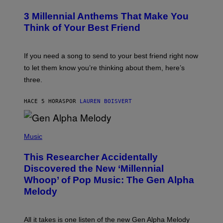
O
/
T
G
3 Millennial Anthems That Make You
O
E
B
Think of Your Best Friend
T
Y
T
K
Y
E
I
V
If you need a song to send to your best friend right now
M
I
A
to let them know you’re thinking about them, here’s
N
G
W
three.
E
I
S
N
T
HACE 5 HORAS
POR
LAUREN BOISVERT
E
R
/
(
G
P
Music
E
H
T
O
T
This Researcher Accidentally
T
Y
O
I
Discovered the New ‘Millennial
B
M
Whoop’ of Pop Music: The Gen Alpha
Y
A
T
G
Melody
A
E
Y
S
L
F
O
O
All it takes is one listen of the new Gen Alpha Melody