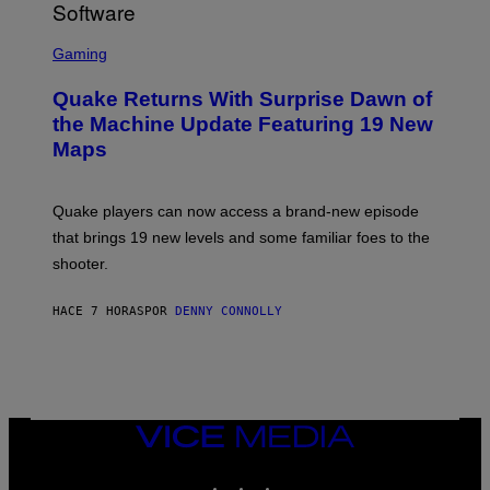
/
G
S
E
C
Gaming
T
R
T
E
Y
Quake Returns With Surprise Dawn of
E
I
N
the Machine Update Featuring 19 New
M
S
A
Maps
H
G
O
E
T
S
:
Quake players can now access a brand-new episode
M
A
that brings 19 new levels and some familiar foes to the
C
shooter.
H
I
N
HACE 7 HORAS
POR
DENNY CONNOLLY
E
G
A
M
E
S
/
I
VICE
D
MEDIA
S
INSTAGRAM
TIKTOK
YOUTUBE
O