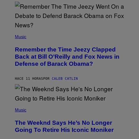
N
N
Y
N
U
N
E
(
Z
P
Music
/
H
W
O
I
Remember the Time Jeezy Clapped
T
R
O
Back at Bill O’Reilly and Fox News in
E
B
I
Defense of Barack Obama?
Y
M
T
A
I
G
M
HACE 11 HORAS
POR
CALEB CATLIN
E
M
)
O
S
E
N
(
F
P
Music
E
H
L
O
D
The Weeknd Says He’s No Longer
T
E
O
Going To Retire His Iconic Moniker
R
B
/
Y
G