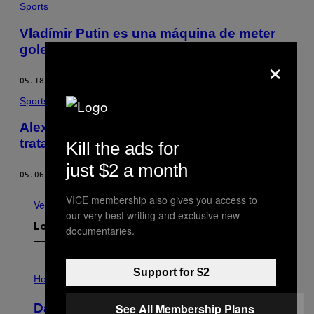
Sports
Vladímir Putin es una máquina de meter
goles
×
05.18.15
POR
SEAN NEWELL
Sports
Alex Ovechkin es un tesoro, así que
tratadle como tal
Kill the ads for
just $2 a month
05.06.15
POR
MATTHEW KORY
VICE membership also gives you access to
Ver todo
our very best writing and exclusive new
Lo más reciente
documentaries.
I
Support for $2
L
Horoscopes
L
U
See All Membership Plans
Daily Horoscope: August 10, 2026
S