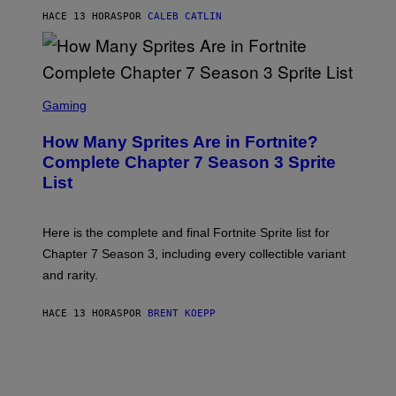
P
E
HACE 13 HORAS
POR
CALEB CATLIN
E
T
D
T
R
Y
O
I
B
M
E
S
A
C
C
G
Gaming
E
R
E
R
E
S
How Many Sprites Are in Fortnite?
R
E
)
A
N
Complete Chapter 7 Season 3 Sprite
/
S
List
G
H
E
O
T
T
T
:
Here is the complete and final Fortnite Sprite list for
Y
E
I
P
Chapter 7 Season 3, including every collectible variant
M
I
A
and rarity.
C
G
G
E
A
S
HACE 13 HORAS
POR
BRENT KOEPP
M
F
E
O
S
R
L
I
V