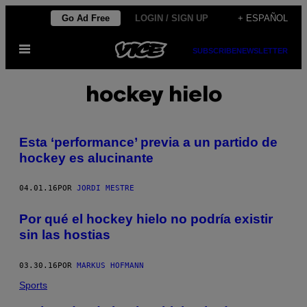
Saltar
Go Ad Free
LOGIN / SIGN UP
+ ESPAÑOL
al
Abrir
contenido
SUBSCRIBE
NEWSLETTER
Menú
hockey hielo
Esta ‘performance’ previa a un partido de
hockey es alucinante
04.01.16
POR
JORDI MESTRE
Por qué el hockey hielo no podría existir
sin las hostias
03.30.16
POR
MARKUS HOFMANN
Sports