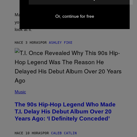
T
R
A
Mars wraps up its time in Gemini tonight. Whatever
Or, continue for free
T
I
you’ve been moving fast on, today’s the day to actually
O
look at it.
N
B
Y
HACE 3 HORAS
POR
ASHLEY FIKE
R
E
E
S
A
.
(
P
Music
H
O
The 90s Hip-Hop Legend Who Made
T
O
T.I. Delay His Debut Album Over 20
B
Years Ago: ‘I Definitely Conceded’
Y
J
O
H
HACE 10 HORAS
POR
CALEB CATLIN