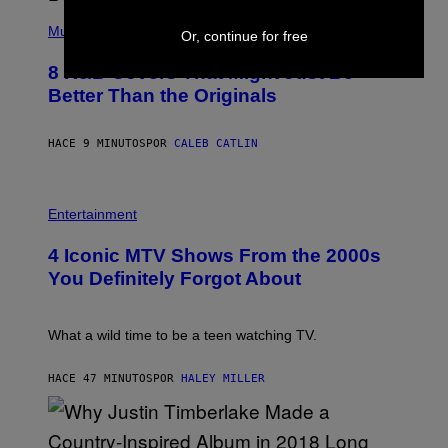
(
P
Music
Or, continue for free
H
O
8 R&B Covers That Might Just Be
T
O
Better Than the Originals
B
Y
E
HACE 9 MINUTOS
POR
CALEB CATLIN
B
E
T
R
P
O
H
Entertainment
B
O
E
T
4 Iconic MTV Shows From the 2000s
R
O
T
:
You Definitely Forgot About
S
P
/
E
R
T
E
E
What a wild time to be a teen watching TV.
D
R
F
K
E
R
HACE 47 MINUTOS
POR
HALEY MILLER
R
A
N
M
S
E
)
R