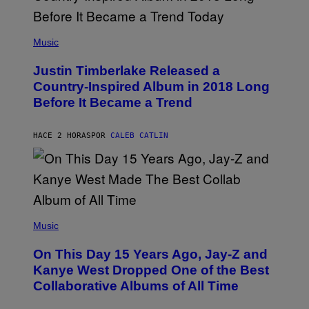
/
G
E
(
T
P
Music
T
H
Y
O
I
Justin Timberlake Released a
T
M
O
Country-Inspired Album in 2018 Long
A
B
G
Before It Became a Trend
Y
E
C
S
H
R
HACE 2 HORAS
POR
CALEB CATLIN
I
S
T
O
P
H
E
(
R
P
Music
P
H
O
O
L
On This Day 15 Years Ago, Jay-Z and
T
K
O
Kanye West Dropped One of the Best
/
B
N
Collaborative Albums of All Time
Y
B
D
C
A