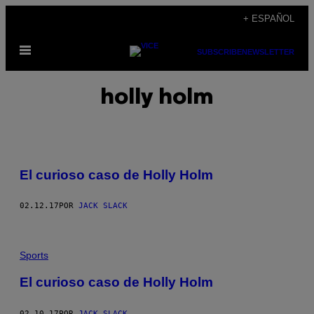
Saltar
+ ESPAÑOL
al
Abrir
contenido
SUBSCRIBE
NEWSLETTER
Menú
holly holm
El curioso caso de Holly Holm
02.12.17
POR
JACK SLACK
Sports
El curioso caso de Holly Holm
02.10.17
POR
JACK SLACK