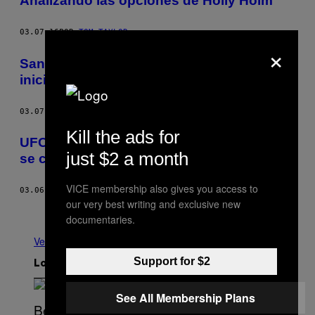
Analizando las opciones de Holly Holm
03.07.16
POR
TOM TAYLOR
×
Santa Cruda: Cuando acaba la carrera e
inicia la leyenda
03.07.16
POR
VICE SPORTS STAFF
Kill the ads for
UFC 196: Diaz supera a McGregor y Tate
just $2 a month
se convierte en campeona
VICE membership also gives you access to
03.06.16
POR
STAFF DE FIGHTLAND
our very best writing and exclusive new
Más antiguo
documentaries.
Ver todo
Support for $2
Lo más reciente
See All Membership Plans