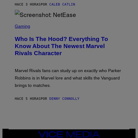
U
N
HACE 3 HORAS
POR
CALEB CATLIN
P
I
H
E
O
L
T
S
B
O
C
Gaming
O
B
R
C
A
E
Z
N
Who Is The Hood? Everything To
E
A
K
N
Know About The Newest Marvel
R
/
S
S
N
Rivals Character
H
K
B
O
I
C
T
/
U
:
G
N
Marvel Rivals fans can study up on exactly who Parker
N
E
I
E
T
Robbins is in Marvel lore and what skills the Vanguard
V
T
T
E
brings to matches.
E
Y
R
A
I
S
S
M
A
HACE 5 HORAS
POR
DENNY CONNOLLY
E
A
L
G
V
E
I
S
A
F
G
O
E
R
T
V
VICE
T
E