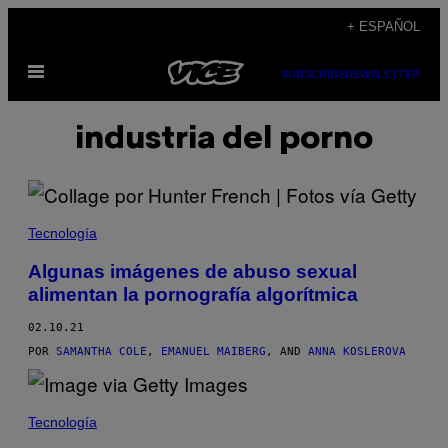
Saltar
+ ESPAÑOL
al
Abrir
contenido
SUBSCRIBE
NEWSLETTER
Menú
industria del porno
Tecnología
Algunas imágenes de abuso sexual
alimentan la pornografía algorítmica
02.10.21
POR
SAMANTHA COLE
,
EMANUEL MAIBERG
, AND
ANNA KOSLEROVA
Tecnología