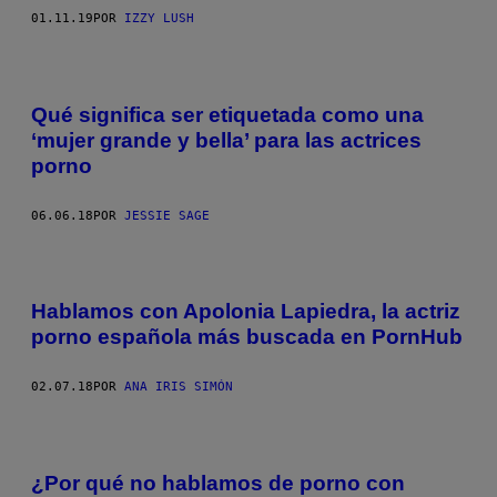
01.11.19
POR
IZZY LUSH
Qué significa ser etiquetada como una
‘mujer grande y bella’ para las actrices
porno
06.06.18
POR
JESSIE SAGE
Hablamos con Apolonia Lapiedra, la actriz
porno española más buscada en PornHub
02.07.18
POR
ANA IRIS SIMÓN
¿Por qué no hablamos de porno con