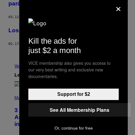
×
parálisis cerebral
03.12.16
POR
JAKE KIVANÇ
Los Óscar del porno por dentro
Kill the ads for
02.17.16
POR
NATE "IGOR" SMITH
just $2 a month
Más antiguo
VICE membership also gives you access to
Ver todo
our very best writing and exclusive new
documentaries.
Lo más reciente
P
Support for $2
H
Music
O
T
See All Membership Plans
3 Songs That Were Commonly Used
O
B
As a Ringtone or Voicemail Greeting
Y
in the 2000s
G
Or, continue for free
R
E