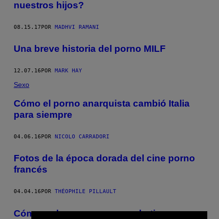
nuestros hijos?
08.15.17
POR
MADHVI RAMANI
Una breve historia del porno MILF
12.07.16
POR
MARK HAY
Sexo
Cómo el porno anarquista cambió Italia
para siempre
04.06.16
POR
NICOLO CARRADORI
Fotos de la época dorada del cine porno
francés
04.04.16
POR
THÉOPHILE PILLAULT
Cómo es hacer porno cuando tienes una