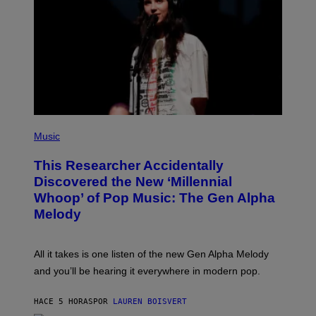
G
E
T
T
Y
I
M
A
G
E
S
F
(
O
P
Music
R
H
R
O
A
This Researcher Accidentally
T
D
O
Discovered the New ‘Millennial
I
B
O
Whoop’ of Pop Music: The Gen Alpha
Y
D
T
Melody
I
A
S
Y
N
L
E
O
All it takes is one listen of the new Gen Alpha Melody
Y
R
and you’ll be hearing it everywhere in modern pop.
H
I
L
HACE 5 HORAS
POR
LAUREN BOISVERT
L
/