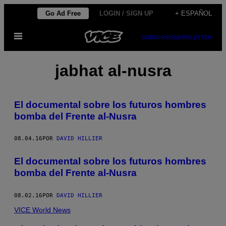
Saltar
Go Ad Free
LOGIN / SIGN UP
+ ESPAÑOL
al
Abrir
contenido
SUBSCRIBE
NEWSLETTER
Menú
jabhat al-nusra
El documental sobre los futuros hombres
bomba del Frente al-Nusra
08.04.16
POR
DAVID HILLIER
El documental sobre los futuros hombres
bomba del Frente al-Nusra
08.02.16
POR
DAVID HILLIER
VICE World News