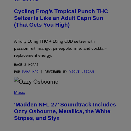
H
A
Cycling Frog’s Tropical Punch THC
H
A
Seltzer Is Like an Adult Capri Sun
Q
(That Gets You High)
F
O
R
V
A fruity 10mg THC + 10mg CBD seltzer with
I
C
passionfruit, mango, pineapple, lime, and cocktail-
E
replacement energy.
HACE 2 HORAS
POR
MAHA HAQ
| REVIEWED BY
YSOLT USIGAN
P
H
Music
O
T
‘Madden NFL 27’ Soundtrack Includes
O
B
Ozzy Osbourne, Metallica, the White
Y
Stripes, and Styx
N
I
C