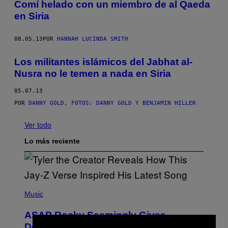
Comí helado con un miembro de al Qaeda
en Siria
08.05.13
POR
HANNAH LUCINDA SMITH
Los militantes islámicos del Jabhat al-
Nusra no le temen a nada en Siria
05.07.13
POR
DANNY GOLD, FOTOS: DANNY GOLD Y BENJAMIN HILLER
Ver todo
Lo más reciente
P
H
Music
O
T
ASAP Rocky Seemingly Gives
O
B
Definitive Answer on Tyler, The