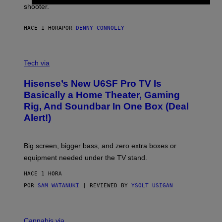
shooter.
H
I
N
HACE 1 HORA
POR
DENNY CONNOLLY
E
G
A
M
V
E
I
Tech via
S
A
/
H
I
Hisense’s New U6SF Pro TV Is
I
D
S
Basically a Home Theater, Gaming
S
E
O
Rig, And Soundbar In One Box (Deal
N
F
S
Alert!)
T
E
W
A
R
Big screen, bigger bass, and zero extra boxes or
E
equipment needed under the TV stand.
HACE 1 HORA
POR
SAM WATANUKI
| REVIEWED BY
YSOLT USIGAN
M
A
Cannabis via