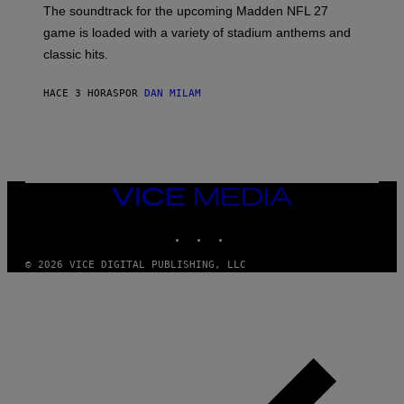
K
The soundtrack for the upcoming Madden NFL 27
L
A
game is loaded with a variety of stadium anthems and
H
classic hits.
A
M
/
HACE 3 HORAS
POR
DAN MILAM
G
E
T
T
Y
I
M
A
VICE
G
MEDIA
E
INSTAGRAM
TIKTOK
YOUTUBE
S
© 2026 VICE DIGITAL PUBLISHING, LLC