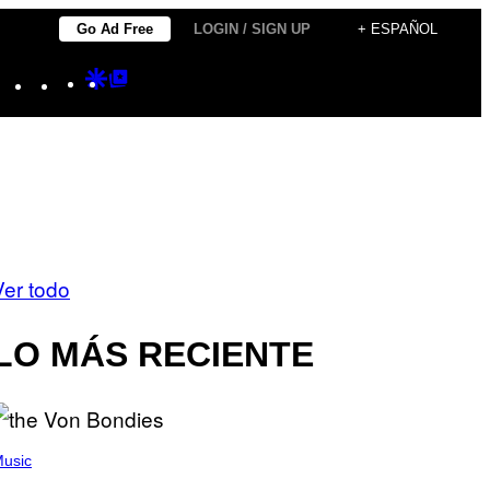
Go Ad Free
LOGIN / SIGN UP
+ ESPAÑOL
Instagram
TikTok
YouTube
Google
Google
Discover
Top
Posts
Ver todo
LO MÁS RECIENTE
usic