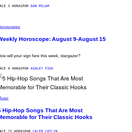
ACE 3 HORAS
POR
DAN MILAM
oroscopes
Weekly Horoscope: August 9-August 15
ow will your sign fare this week, stargazer?
ACE 9 HORAS
POR
ASHLEY FIKE
usic
5 Hip-Hop Songs That Are Most
Memorable for Their Classic Hooks
ACE 15 HORAS
POR
CALEB CATLIN