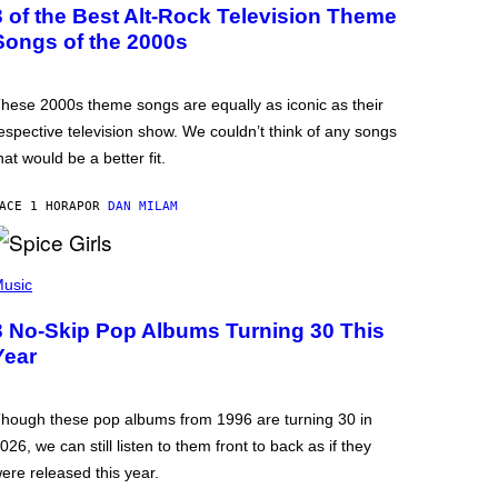
3 of the Best Alt-Rock Television Theme
Songs of the 2000s
hese 2000s theme songs are equally as iconic as their
espective television show. We couldn’t think of any songs
hat would be a better fit.
ACE 1 HORA
POR
DAN MILAM
usic
3 No-Skip Pop Albums Turning 30 This
Year
hough these pop albums from 1996 are turning 30 in
026, we can still listen to them front to back as if they
ere released this year.