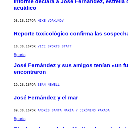
Informe declara a José Fernández, estrella 
acuático
03.16.17
POR
MIKE VORKUNOV
Reporte toxicológico confirma las sospech
10.30.16
POR
VICE SPORTS STAFF
Sports
José Fernández y sus amigos tenían «un fue
encontraron
10.26.16
POR
SEAN NEWELL
José Fernández y el mar
09.30.16
POR
ANDRÉS SANTA MARÍA Y JERÓNIMO PARADA
Sports