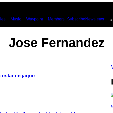
ies
Music
Waypoint
Members
Subscribe
Newsletter
Jose Fernandez
 estar en jaque
P
H
M
O