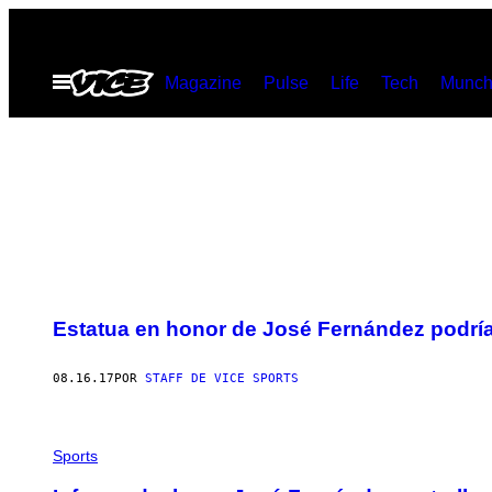
Saltar
al
Abrir
Magazine
Pulse
Life
Tech
Munch
contenido
Menú
Estatua en honor de José Fernández podría
08.16.17
POR
STAFF DE VICE SPORTS
Sports