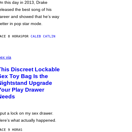
n this day in 2013, Drake
eleased the best song of his
areer and showed that he’s way
etter in pop star mode.
ACE 8 HORAS
POR
CALEB CATLIN
ex via
This Discreet Lockable
Sex Toy Bag Is the
Nightstand Upgrade
Your Play Drawer
Needs
 put a lock on my sex drawer.
ere’s what actually happened.
ACE 9 HORAS