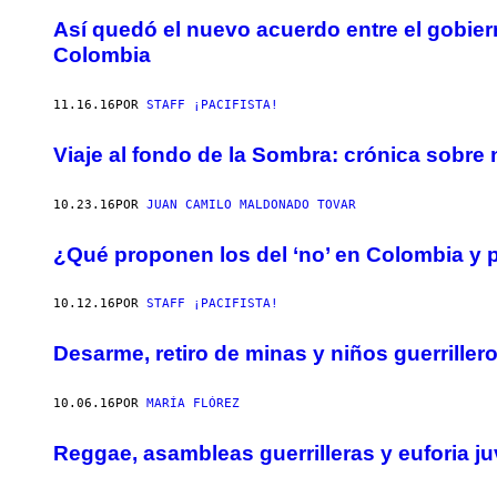
Así quedó el nuevo acuerdo entre el gobier
Colombia
11.16.16
POR
STAFF ¡PACIFISTA!
Viaje al fondo de la Sombra: crónica sobre
10.23.16
POR
JUAN CAMILO MALDONADO TOVAR
¿Qué proponen los del ‘no’ en Colombia y p
10.12.16
POR
STAFF ¡PACIFISTA!
Desarme, retiro de minas y niños guerriller
10.06.16
POR
MARÍA FLÓREZ
Reggae, asambleas guerrilleras y euforia ju