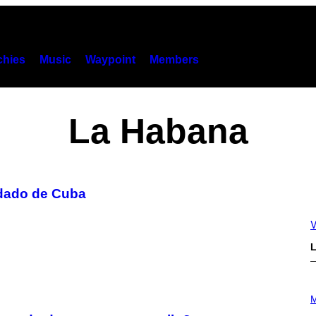
hies
Music
Waypoint
Members
La Habana
dado de Cuba
V
L
P
H
M
O