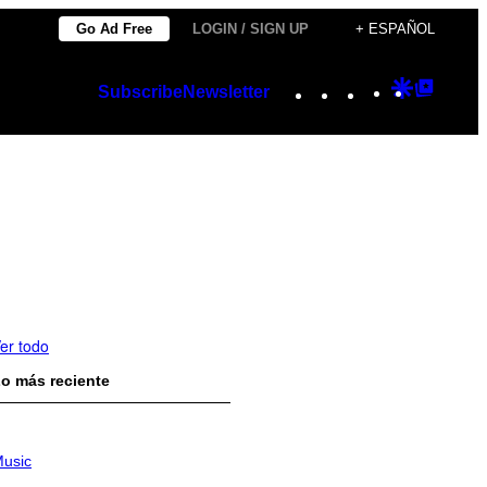
Go Ad Free
LOGIN / SIGN UP
+ ESPAÑOL
Instagram
TikTok
YouTube
Google
Googl
Subscribe
Newsletter
Discover
Top
Posts
er todo
o más reciente
usic