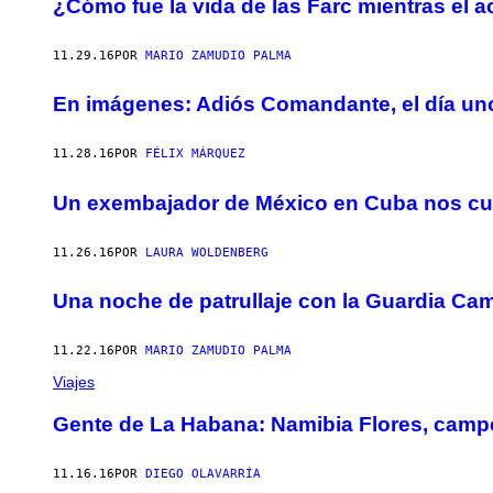
¿Cómo fue la vida de las Farc mientras el 
11.29.16
POR
MARIO ZAMUDIO PALMA
En imágenes: Adiós Comandante, el día un
11.28.16
POR
FÉLIX MÁRQUEZ
Un exembajador de México en Cuba nos cue
11.26.16
POR
LAURA WOLDENBERG
Una noche de patrullaje con la Guardia Ca
11.22.16
POR
MARIO ZAMUDIO PALMA
Viajes
Gente de La Habana: Namibia Flores, camp
11.16.16
POR
DIEGO OLAVARRÍA