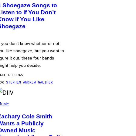
4 Shoegaze Songs to
Listen to if You Don’t
Know if You Like
Shoegaze
f you don’t know whether or not
ou like shoegaze, but you want to
igure it out, these four bands
ight help you decide.
ACE 6 HORAS
POR
STEPHEN ANDREW GALIHER
usic
Zachary Cole Smith
Wants a Publicly
Owned Music