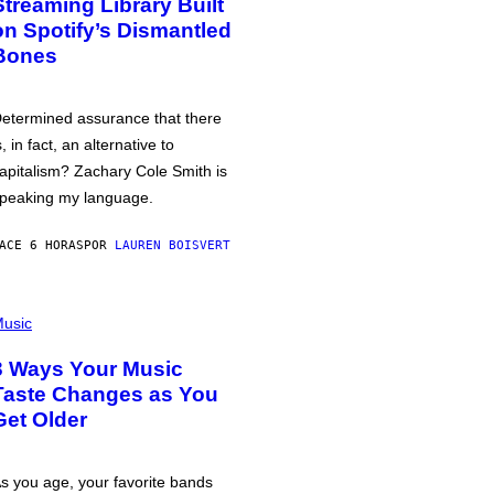
Streaming Library Built
on Spotify’s Dismantled
Bones
etermined assurance that there
s, in fact, an alternative to
apitalism? Zachary Cole Smith is
peaking my language.
ACE 6 HORAS
POR
LAUREN BOISVERT
usic
3 Ways Your Music
Taste Changes as You
Get Older
s you age, your favorite bands