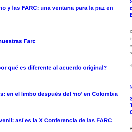
O
no y las FARC: una ventana para la paz en
B
E
R
T
O
P
D
A
i
N
 nuestras Farc
U
c
C
C
s
I
–
C
H
or qué es diferente al acuerdo original?
O
R
B
P
I
H
M
S
O
/
os: en el limbo después del ‘no’ en Colombia
T
C
O
O
I
R
L
B
L
I
U
S
venil: así es la X Conferencia de las FARC
S
V
T
I
A
R
A