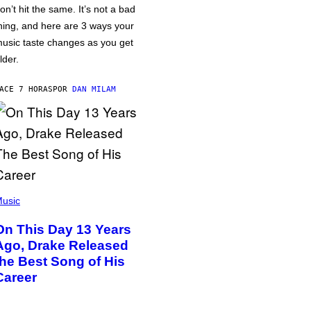
on’t hit the same. It’s not a bad
hing, and here are 3 ways your
usic taste changes as you get
lder.
ACE 7 HORAS
POR
DAN MILAM
usic
On This Day 13 Years
Ago, Drake Released
the Best Song of His
Career