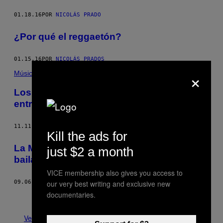
01.18.16
POR
NICOLÁS PRADO
​¿Por qué el reggaetón?
01.15.16
POR
NICOLÁS PRADOS
×
Música
Los gángsters también lloran: una
entrevista con Pxxr Gvng
11.11.15
POR
ANDREA OCAMPO
Kill the ads for
La Mafia del Amor: facturando con rap y
just $2 a month
bailando reggaetón
VICE membership also gives you access to
our very best writing and exclusive new
09.06.15
POR
MEXICAN JIHAD
documentaries.
Más antiguo
Ver todo