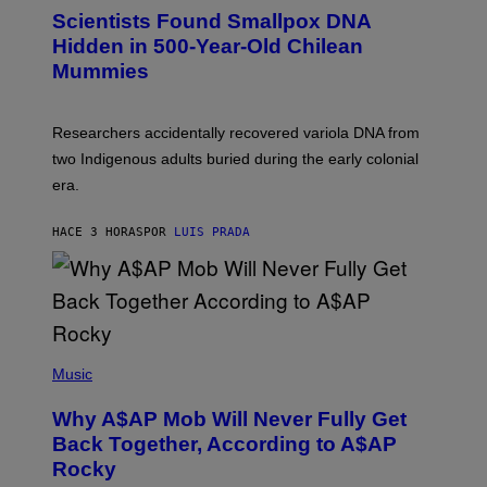
E
C
Scientists Found Smallpox DNA
T
H
T
,
Hidden in 500-Year-Old Chilean
Y
M
I
Mummies
U
M
C
A
H
G
O
Researchers accidentally recovered variola DNA from
E
L
S
D
two Indigenous adults buried during the early colonial
E
era.
R
C
H
HACE 3 HORAS
POR
LUIS PRADA
I
L
E
A
N
M
U
M
(
M
P
Music
Y
H
T
O
H
Why A$AP Mob Will Never Fully Get
T
A
O
Back Together, According to A$AP
N
B
T
Rocky
Y
H
N