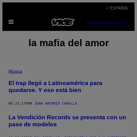
Saltar
+ ESPAÑOL
al
Abrir
contenido
SUBSCRIBE
NEWSLETTER
Menú
la mafia del amor
Música
El trap llegó a Latinoamérica para
quedarse. Y eso está bien
05.23.17
POR
JUAN ANTONIO CARULLA
La Vendición Records se presenta con un
pase de modelos