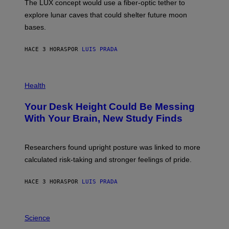
The LUX concept would use a fiber-optic tether to
R
D
E
R
explore lunar caves that could shelter future moon
I
P
M
bases.
I
A
X
G
E
E
HACE 3 HORAS
POR
LUIS PRADA
L
)
/
G
E
P
T
H
Health
T
O
Y
T
I
Your Desk Height Could Be Messing
O
M
:
With Your Brain, New Study Finds
A
B
G
A
E
T
S
U
Researchers found upright posture was linked to more
H
calculated risk-taking and stronger feelings of pride.
A
N
T
HACE 3 HORAS
POR
LUIS PRADA
O
K
E
R
A
/
M
Science
G
U