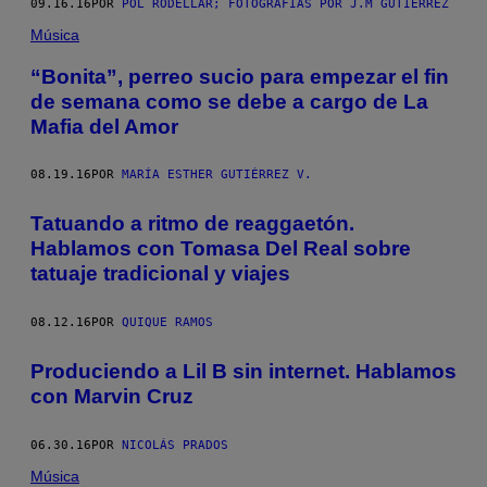
09.16.16
POR
POL RODELLAR; FOTOGRAFÍAS POR J.M GUTIÉRREZ
Música
“Bonita”, perreo sucio para empezar el fin
de semana como se debe a cargo de La
Mafia del Amor
08.19.16
POR
MARÍA ESTHER GUTIÉRREZ V.
Tatuando a ritmo de reaggaetón.
Hablamos con Tomasa Del Real sobre
tatuaje tradicional y viajes
08.12.16
POR
QUIQUE RAMOS
Produciendo a Lil B sin internet. Hablamos
con Marvin Cruz
06.30.16
POR
NICOLÁS PRADOS
Música