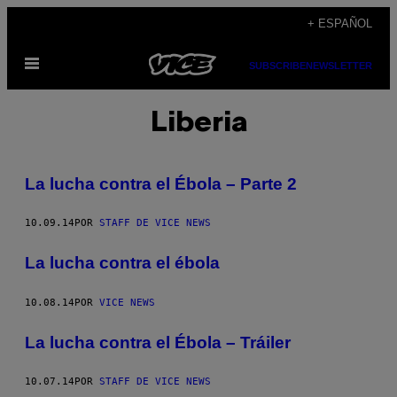
Saltar
+ ESPAÑOL
al
Abrir
contenido
SUBSCRIBE
NEWSLETTER
Menú
Liberia
La lucha contra el Ébola – Parte 2
10.09.14
POR
STAFF DE VICE NEWS
La lucha contra el ébola
10.08.14
POR
VICE NEWS
La lucha contra el Ébola – Tráiler
10.07.14
POR
STAFF DE VICE NEWS