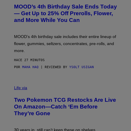
R
MOOD’s 4th Birthday Sale Ends Today
T
E
— Get Up to 25% Off Prerolls, Flower,
S
and More While You Can
Y
O
F
M
MOOD’s 4th birthday sale includes their entire lineup of
O
O
flower, gummies, seltzers, concentrates, pre-rolls, and
D
more.
HACE 27 MINUTOS
POR
MAHA HAQ
| REVIEWED BY
YSOLT USIGAN
Life via
Two Pokemon TCG Restocks Are Live
On Amazon—Catch ‘Em Before
They’re Gone
30 years in, still can’t keep these on shelves.