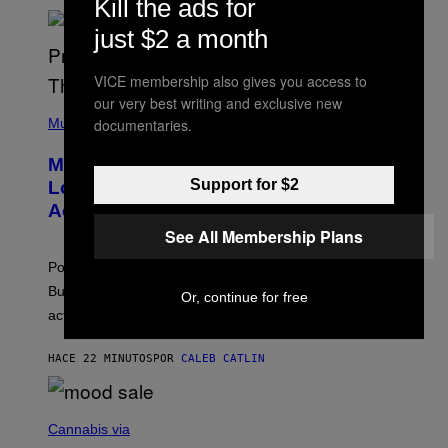
Kill the ads for
U
S
just $2 a month
S
E
L
VICE membership also gives you access to
Y
our very best writing and exclusive new
/
(
R
P
documentaries.
Music
E
H
D
O
Monoculture is Dead, and
F
T
E
O
Support for $2
Lollapalooza Proved Why That’s
R
V
N
Actually a Great Thing
I
S
A
See All Membership Plans
)
T
-
Pop culture is only getting weirder and harder to define.
M
O
But Lollapalooza 2026 in Chicago showed why that’s
Or, continue for free
B
actually a beautiful phenomenon.
I
L
E
HACE 22 MINUTOS
POR
CALEB CATLIN
)
C
O
Cannabis via
U