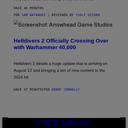
HACE 46 MINUTOS
POR
SAM WATANUKI
| REVIEWED BY
YSOLT USIGAN
S
C
R
Helldivers 2 Officially Crossing Over
E
with Warhammer 40,000
E
N
S
H
Helldivers 2 details a huge update that is arriving on
O
T
August 12 and bringing a ton of new content to the
:
2024 hit.
A
R
R
HACE 47 MINUTOS
POR
DENNY CONNOLLY
O
W
H
E
A
D
G
A
VICE
M
MEDIA