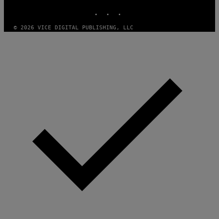
E
INSTAGRAM
TIKTOK
YOUTUBE
S
T
U
© 2026 VICE DIGITAL PUBLISHING, LLC
D
I
O
S