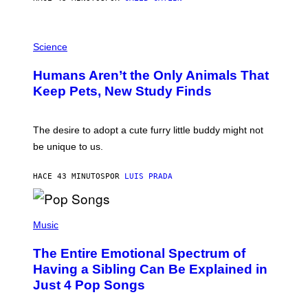
L
/
G
P
A
H
Science
R
O
C
T
I
Humans Aren’t the Only Animals That
O
A
:
/
Keep Pets, New Study Finds
I
P
J
I
D
C
E
O
The desire to adopt a cute furry little buddy might not
M
T
be unique to us.
A
/
/
G
G
A
HACE 43 MINUTOS
POR
LUIS PRADA
E
M
T
M
T
A
Y
-
(
I
R
P
Music
M
A
H
A
P
O
The Entire Emotional Spectrum of
G
H
T
E
O
O
Having a Sibling Can Be Explained in
S
V
B
Just 4 Pop Songs
I
Y
A
J
G
O