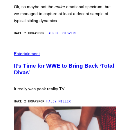
E
H
Ok, so maybe not the
entire
emotional spectrum, but
T
A
T
L
we managed to capture at least a decent sample of
Y
E
I
typical sibling dynamics.
/
M
G
A
E
G
HACE 2 HORAS
POR
LAUREN BOISVERT
T
E
T
S
Y
)
I
P
M
H
Entertainment
A
O
G
T
E
It’s Time for WWE to Bring Back ‘Total
O
S
:
Divas’
)
E
!
It really was peak reality TV.
HACE 2 HORAS
POR
HALEY MILLER