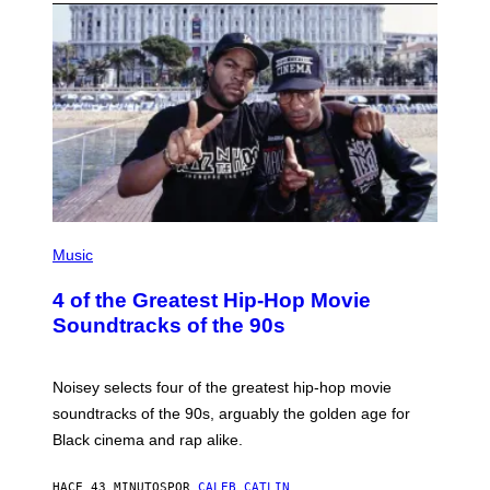
(
P
Music
H
O
4 of the Greatest Hip-Hop Movie
T
O
Soundtracks of the 90s
B
Y
P
O
Noisey selects four of the greatest hip-hop movie
O
soundtracks of the 90s, arguably the golden age for
L
A
Black cinema and rap alike.
R
N
A
HACE 43 MINUTOS
POR
CALEB CATLIN