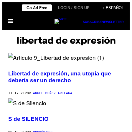
Saltar
Go Ad Free
LOGIN / SIGN UP
+ ESPAÑOL
al
Abrir
contenido
SUBSCRIBE
NEWSLETTER
Menú
libertad de expresión
Libertad de expresión, una utopía que
debería ser un derecho
11.17.21
POR
ANGEL MUÑOZ ARTEAGA
S de SILENCIO