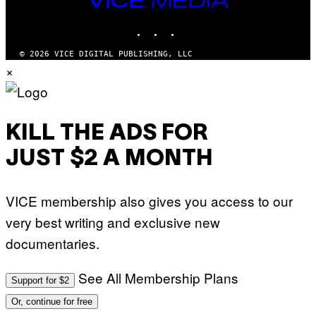
M
MEDIA
A
INSTAGRAM
TIKTOK
YOUTUBE
G
E
S
© 2026 VICE DIGITAL PUBLISHING, LLC
×
KILL THE ADS FOR
JUST $2 A MONTH
VICE membership also gives you access to our
very best writing and exclusive new
documentaries.
See All Membership Plans
Support for $2
Or, continue for free