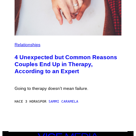
P
H
Relationships
O
T
4 Unexpected but Common Reasons
O
:
Couples End Up in Therapy,
G
According to an Expert
C
S
H
U
Going to therapy doesn’t mean failure.
T
T
E
HACE 3 HORAS
POR
SAMMI CARAMELA
R
/
G
E
T
T
Y
I
VICE