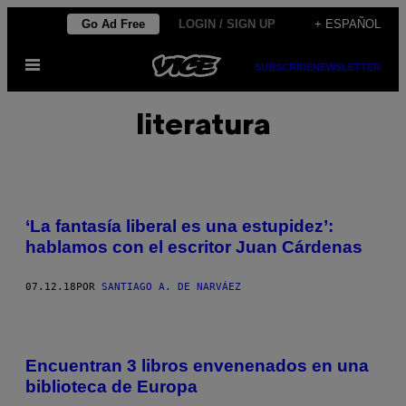
Saltar
Go Ad Free
LOGIN / SIGN UP
+ ESPAÑOL
al
Abrir
contenido
SUBSCRIBE
NEWSLETTER
Menú
literatura
‘La fantasía liberal es una estupidez’:
hablamos con el escritor Juan Cárdenas
07.12.18
POR
SANTIAGO A. DE NARVÁEZ
Encuentran 3 libros envenenados en una
biblioteca de Europa