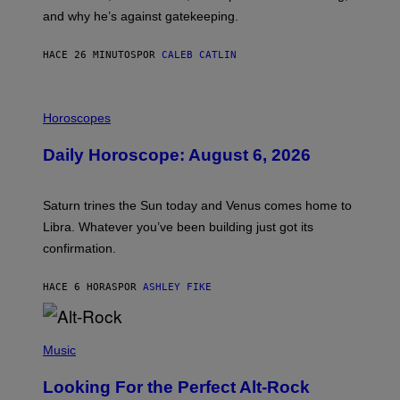
E
and why he’s against gatekeeping.
N
N
O
HACE 26 MINUTOS
POR
CALEB CATLIN
N
)
I
L
Horoscopes
L
U
Daily Horoscope: August 6, 2026
S
T
R
A
Saturn trines the Sun today and Venus comes home to
T
I
Libra. Whatever you’ve been building just got its
O
confirmation.
N
B
Y
HACE 6 HORAS
POR
ASHLEY FIKE
R
E
E
S
(
A
P
Music
.
H
O
Looking For the Perfect Alt-Rock
T