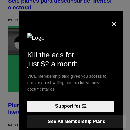
Seis planes para descansar del frenesí
electoral
×
03.12.18
POR
VICE COLOMBIA
Kill the ads for
just $2 a month
VICE membership also gives you access to
our very best writing and exclusive new
documentaries.
Plumas etílicas: un recorrido por la
Support for $2
literatura y el alcohol
See All Membership Plans
03.09.18
POR
NOÉ RAMÍREZ MONTAÑO