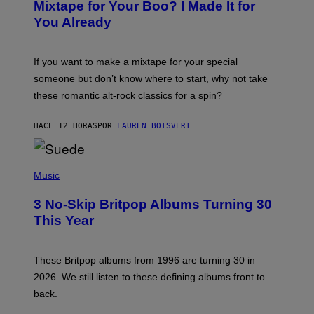
O
Mixtape for Your Boo? I Made It for
B
You Already
Y
M
I
C
If you want to make a mixtape for your special
K
H
someone but don’t know where to start, why not take
U
these romantic alt-rock classics for a spin?
T
S
O
HACE 12 HORAS
POR
LAUREN BOISVERT
N
/
R
E
P
D
H
Music
F
O
E
T
R
3 No-Skip Britpop Albums Turning 30
O
N
B
This Year
S
Y
)
N
I
E
These Britpop albums from 1996 are turning 30 in
L
2026. We still listen to these defining albums front to
S
V
back.
A
N