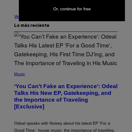
Nuevo
Más antiguo
Or, continue for free
Ver todo
Lo más reciente
(
P
Music
H
O
‘You Can’t Fake an Experience’: Odeal
T
O
Talks His New EP, Gatekeeping, and
V
the Importance of Traveling
I
A
[Exclusive]
M
A
R
K
Odeal speaks with Noisey about his latest EP ‘For a
C
Good Time’, house music, the importance of traveling,
L