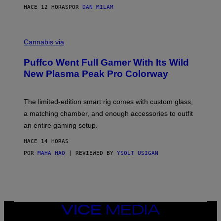
I
HACE 12 HORAS
POR
DAN MILAM
P
E
R
C
E
O
Cannabis via
N
U
/
R
G
Puffco Went Full Gamer With Its Wild
T
E
E
T
New Plasma Peak Pro Colorway
S
T
Y
Y
O
I
F
M
The limited-edition smart rig comes with custom glass,
P
A
a matching chamber, and enough accessories to outfit
U
G
F
E
an entire gaming setup.
F
S
C
HACE 14 HORAS
O
POR
MAHA HAQ
| REVIEWED BY
YSOLT USIGAN
VICE
MEDIA