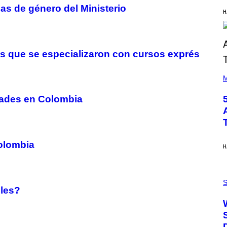
Y
las de género del Ministerio
H
R
E
E
S
A
os que se especializaron con cursos exprés
(
P
M
H
O
idades en Colombia
T
O
B
Y
S
T
Colombia
E
H
V
E
G
P
R
H
S
A
lles?
O
N
T
I
O
T
:
Z
N
/