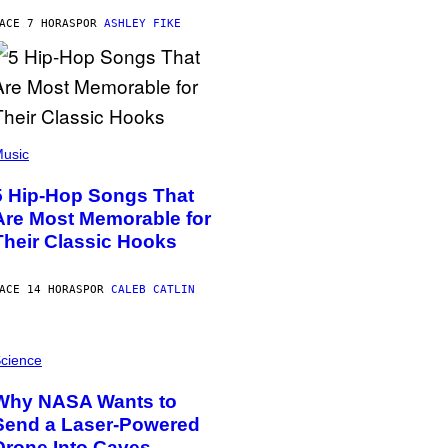
ACE 7 HORAS
POR
ASHLEY FIKE
usic
5 Hip-Hop Songs That
Are Most Memorable for
Their Classic Hooks
ACE 14 HORAS
POR
CALEB CATLIN
cience
Why NASA Wants to
Send a Laser-Powered
Drone Into Caves