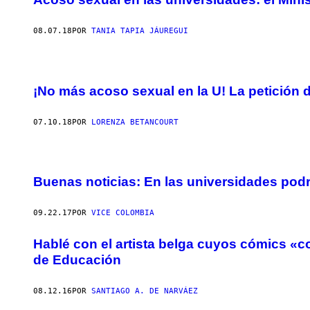
08.07.18
POR
TANIA TAPIA JÁUREGUI
¡No más acoso sexual en la U! La petición 
07.10.18
POR
LORENZA BETANCOURT
Buenas noticias: En las universidades pod
09.22.17
POR
VICE COLOMBIA
Hablé con el artista belga cuyos cómics «co
de Educación
08.12.16
POR
SANTIAGO A. DE NARVÁEZ