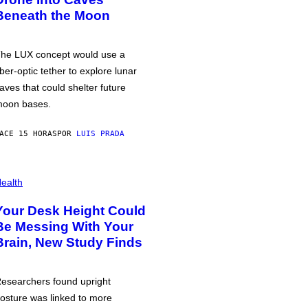
Beneath the Moon
he LUX concept would use a
iber-optic tether to explore lunar
aves that could shelter future
oon bases.
ACE 15 HORAS
POR
LUIS PRADA
ealth
Your Desk Height Could
Be Messing With Your
Brain, New Study Finds
esearchers found upright
osture was linked to more