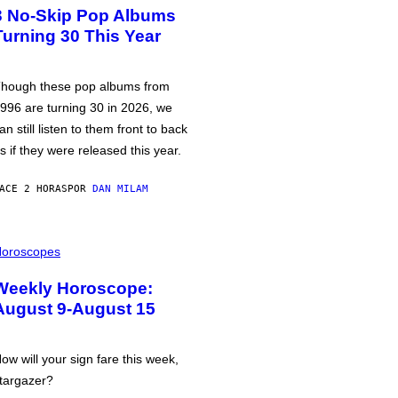
3 No-Skip Pop Albums
Turning 30 This Year
hough these pop albums from
996 are turning 30 in 2026, we
an still listen to them front to back
s if they were released this year.
ACE 2 HORAS
POR
DAN MILAM
oroscopes
Weekly Horoscope:
August 9-August 15
ow will your sign fare this week,
targazer?