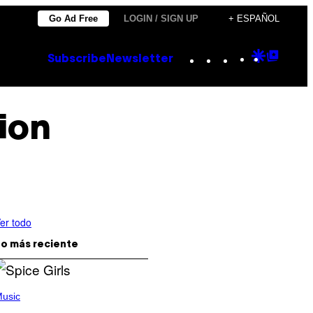
Go Ad Free
LOGIN / SIGN UP
+ ESPAÑOL
Instagram
TikTok
YouTube
Google
Goog
Subscribe
Newsletter
Discove
Top
Posts
ion
er todo
o más reciente
usic