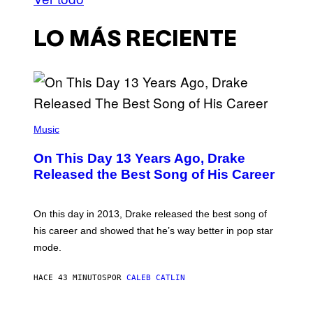
LO MÁS RECIENTE
(
P
Music
H
O
On This Day 13 Years Ago, Drake
T
O
Released the Best Song of His Career
B
Y
G
A
On this day in 2013, Drake released the best song of
R
his career and showed that he’s way better in pop star
Y
G
mode.
E
R
S
HACE 43 MINUTOS
POR
CALEB CATLIN
H
O
F