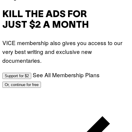
M
A
G
KILL THE ADS FOR
E
S
JUST $2 A MONTH
)
VICE membership also gives you access to our
very best writing and exclusive new
documentaries.
See All Membership Plans
Support for $2
Or, continue for free