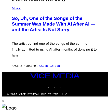
(
P
Music
H
O
So, Uh, One of the Songs of the
T
O
Summer Was Made With AI After All—
B
and the Artist Is Not Sorry
Y
T
I
M
The artist behind one of the songs of the summer
M
O
finally admitted to using AI after months of denying it to
S
fans.
E
N
F
HACE 2 HORAS
POR
CALEB CATLIN
E
L
D
VICE
E
MEDIA
R
INSTAGRAM
TIKTOK
YOUTUBE
/
G
E
© 2026 VICE DIGITAL PUBLISHING, LLC
T
×
T
Y
I