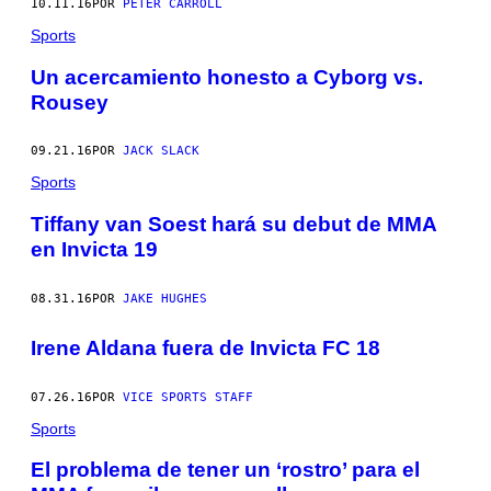
10.11.16
POR
PETER CARROLL
Sports
Un acercamiento honesto a Cyborg vs.
Rousey
09.21.16
POR
JACK SLACK
Sports
Tiffany van Soest hará su debut de MMA
en Invicta 19
08.31.16
POR
JAKE HUGHES
Irene Aldana fuera de Invicta FC 18
07.26.16
POR
VICE SPORTS STAFF
Sports
El problema de tener un ‘rostro’ para el