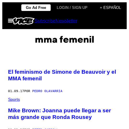
Saltar
Go Ad Free
LOGIN / SIGN UP
+ ESPAÑOL
al
Abrir
Subscribe
Newsletter
contenido
Menú
mma femenil
El feminismo de Simone de Beauvoir y el
MMA femenil
01.09.17
POR
PEDRO OLAVARRIA
Sports
Mike Brown: Joanna puede llegar a ser
más grande que Ronda Rousey