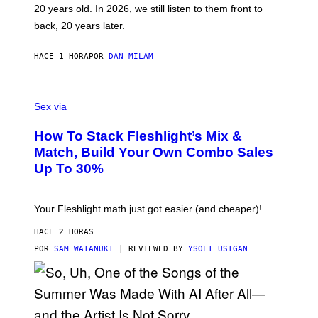
T
20 years old. In 2026, we still listen to them front to
T
G
back, 20 years later.
R
I
E
HACE 1 HORA
POR
DAN MILAM
S
/
G
F
E
L
Sex via
T
E
T
S
Y
How To Stack Fleshlight’s Mix &
H
I
L
M
Match, Build Your Own Combo Sales
I
A
Up To 30%
G
G
H
E
T
S
Your Fleshlight math just got easier (and cheaper)!
HACE 2 HORAS
POR
SAM WATANUKI
| REVIEWED BY
YSOLT USIGAN