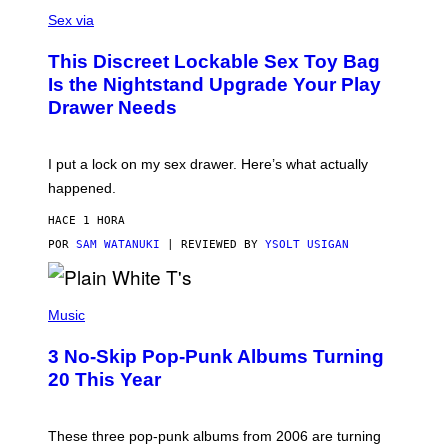
S
F
A
Sex via
/
M
W
W
I
This Discreet Lockable Sex Toy Bag
A
R
T
E
Is the Nightstand Upgrade Your Play
A
I
Drawer Needs
N
M
U
A
K
G
I
E
I put a lock on my sex drawer. Here’s what actually
F
)
O
happened.
R
V
HACE 1 HORA
I
C
POR
SAM WATANUKI
| REVIEWED BY
YSOLT USIGAN
E
P
H
Music
O
T
3 No-Skip Pop-Punk Albums Turning
O
B
20 This Year
Y
S
C
O
These three pop-punk albums from 2006 are turning