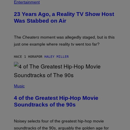
Entertainment
23 Years Ago, a Reality TV Show Host
Was Stabbed on Air
The
Cheaters
moment was allegedly staged, but is this
just one example where reality tv went too far?
HACE 1 HORA
POR
HALEY MILLER
(
P
Music
H
O
4 of the Greatest Hip-Hop Movie
T
O
Soundtracks of the 90s
B
Y
P
O
Noisey selects four of the greatest hip-hop movie
O
soundtracks of the 90s, arguably the golden age for
L