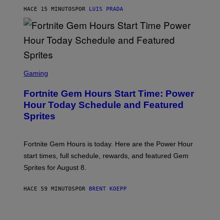
A
G
HACE 15 MINUTOS
POR
LUIS PRADA
E
S
/
G
E
T
T
S
Y
C
Gaming
I
R
M
E
A
Fortnite Gem Hours Start Time: Power
E
G
N
Hour Today Schedule and Featured
E
S
S
Sprites
H
O
T
:
Fortnite Gem Hours is today. Here are the Power Hour
E
P
start times, full schedule, rewards, and featured Gem
I
Sprites for August 8.
C
G
A
HACE 59 MINUTOS
POR
BRENT KOEPP
M
E
S