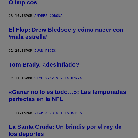
Olímpicos
03.16.16
POR
ANDRÉS CORONA
El Flop: Drew Bledsoe y cómo nacer con
‘mala estrella’
01.26.16
POR
JUAN REGIS
Tom Brady, ¿desinflado?
12.13.15
POR
VICE SPORTS Y LA BARRA
«Ganar no lo es todo…»: Las temporadas
perfectas en la NFL
11.15.15
POR
VICE SPORTS Y LA BARRA
La Santa Cruda: Un brindis por el rey de
los deportes