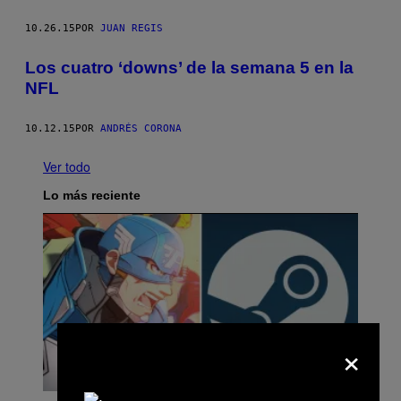
10.26.15
POR
JUAN REGIS
Los cuatro ‘downs’ de la semana 5 en la
NFL
10.12.15
POR
ANDRÉS CORONA
Ver todo
Lo más reciente
×