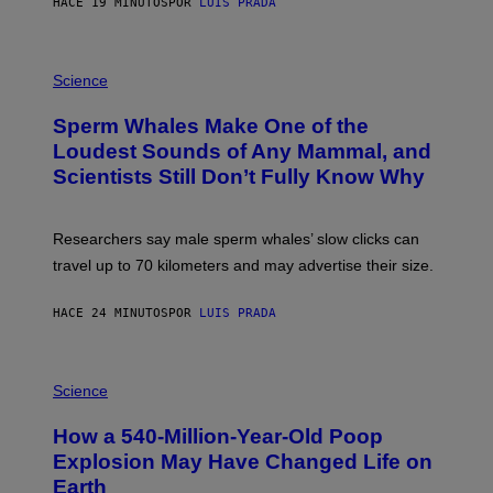
HACE 19 MINUTOS
POR
LUIS PRADA
/
G
E
T
P
T
H
Science
Y
O
I
T
M
Sperm Whales Make One of the
O
A
:
Loudest Sounds of Any Mammal, and
G
V
E
Scientists Still Don’t Fully Know Why
I
S
C
T
O
Researchers say male sperm whales’ slow clicks can
R
H
travel up to 70 kilometers and may advertise their size.
A
B
B
HACE 24 MINUTOS
POR
LUIS PRADA
I
C
K
P
V
H
Science
I
O
S
T
I
How a 540-Million-Year-Old Poop
O
O
:
N
Explosion May Have Changed Life on
D
S
Earth
B
/