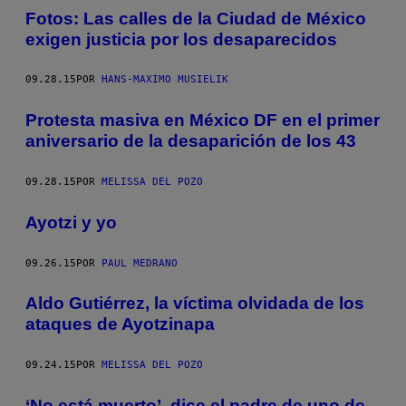
Fotos: Las calles de la Ciudad de México
exigen justicia por los desaparecidos
09.28.15
POR
HANS-MAXIMO MUSIELIK
Protesta masiva en México DF en el primer
aniversario de la desaparición de los 43
09.28.15
POR
MELISSA DEL POZO
Ayotzi y yo
09.26.15
POR
PAUL MEDRANO
Aldo Gutiérrez, la víctima olvidada de los
ataques de Ayotzinapa
09.24.15
POR
MELISSA DEL POZO
‘No está muerto’, dice el padre de uno de