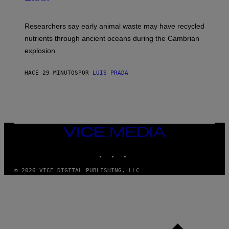
E
S
N
C
I
I
Researchers say early animal waste may have recycled
T
E
O
N
nutrients through ancient oceans during the Cambrian
S
C
explosion.
T
E
O
P
C
H
HACE 29 MINUTOS
POR
LUIS PRADA
K
O
/
T
G
O
E
L
T
I
T
B
Y
R
I
A
VICE
M
R
MEDIA
A
Y
INSTAGRAM
TIKTOK
YOUTUBE
G
/
E
G
S
E
© 2026 VICE DIGITAL PUBLISHING, LLC
T
T
Y
I
M
A
G