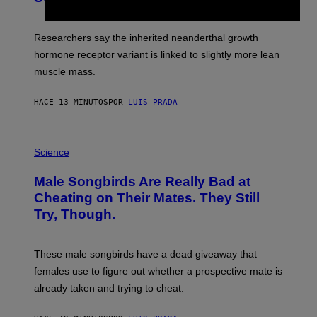
Researchers say the inherited neanderthal growth
hormone receptor variant is linked to slightly more lean
muscle mass.
HACE 13 MINUTOS
POR
LUIS PRADA
P
H
Science
O
T
Male Songbirds Are Really Bad at
O
:
Cheating on Their Mates. They Still
A
Try, Though.
N
D
R
E
These male songbirds have a dead giveaway that
W
_
females use to figure out whether a prospective mate is
H
already taken and trying to cheat.
O
W
E