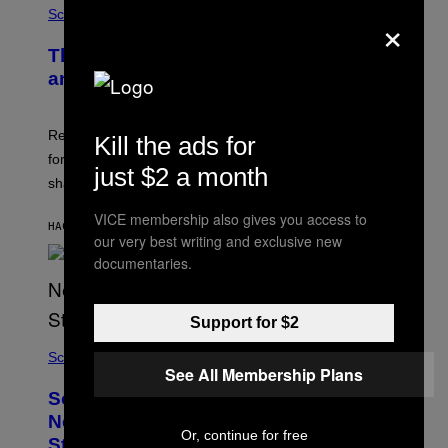
×
Science
The Weird Evolutionary Reason Men
and Women Have Different Pelvises
Researchers say that modern men’s hip sockets shifted
Kill the ads for
forward, while women kept a more ancient pelvic
just $2 a month
shape.
VICE membership also gives you access to
HACE 7 MINUTOS
POR
LUIS PRADA
our very best writing and exclusive new
documentaries.
Support for $2
Science
See All Membership Plans
Some Humans May Still Be Carrying
Neanderthal Strength in Their DNA,
Or, continue for free
Study Finds