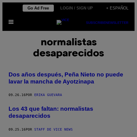
Saltar
Go Ad Free
LOGIN / SIGN UP
+ ESPAÑOL
al
Abrir
contenido
SUBSCRIBE
NEWSLETTER
Menú
normalistas
desaparecidos
Dos años después, Peña Nieto no puede
lavar la mancha de Ayotzinapa
09.26.16
POR
ERIKA GUEVARA
Los 43 que faltan: normalistas
desaparecidos
09.25.16
POR
STAFF DE VICE NEWS