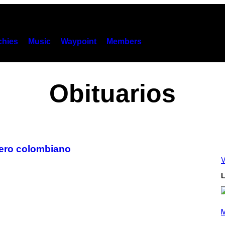
hies
Music
Waypoint
Members
Obituarios
kero colombiano
V
L
(
P
M
H