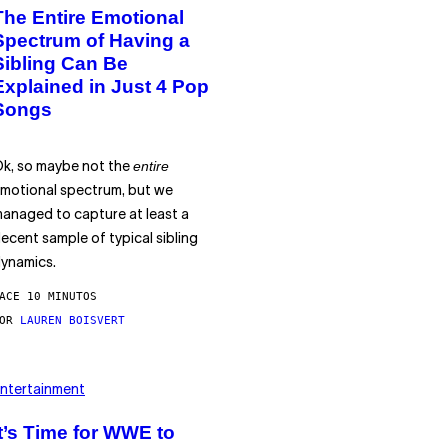
The Entire Emotional
Spectrum of Having a
Sibling Can Be
Explained in Just 4 Pop
Songs
entire
k, so maybe not the
motional spectrum, but we
anaged to capture at least a
ecent sample of typical sibling
ynamics.
ACE 10 MINUTOS
POR
LAUREN BOISVERT
ntertainment
It’s Time for WWE to