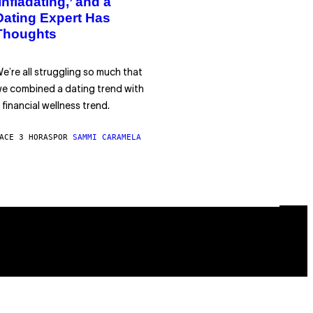
‘Infladating,’ and a
Dating Expert Has
Thoughts
e’re all struggling so much that
e combined a dating trend with
 financial wellness trend.
ACE 3 HORAS
POR
SAMMI CARAMELA