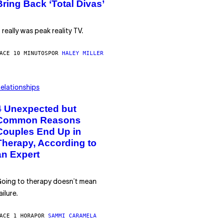
Bring Back ‘Total Divas’
t really was peak reality TV.
ACE 10 MINUTOS
POR
HALEY MILLER
elationships
4 Unexpected but
Common Reasons
Couples End Up in
Therapy, According to
an Expert
oing to therapy doesn’t mean
ailure.
ACE 1 HORA
POR
SAMMI CARAMELA