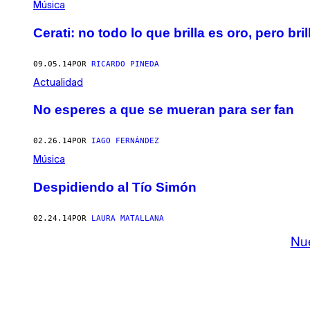
Música
Cerati: no todo lo que brilla es oro, pero bri
09.05.14
POR
RICARDO PINEDA
Actualidad
No esperes a que se mueran para ser fan
02.26.14
POR
IAGO FERNÁNDEZ
Música
Despidiendo al Tío Simón
02.24.14
POR
LAURA MATALLANA
Nu