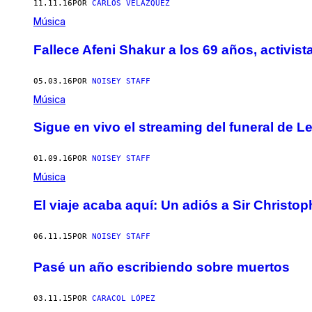
11.11.16
POR
CARLOS VELÁZQUEZ
Música
Fallece Afeni Shakur a los 69 años, activi
05.03.16
POR
NOISEY STAFF
Música
Sigue en vivo el streaming del funeral de 
01.09.16
POR
NOISEY STAFF
Música
El viaje acaba aquí: Un adiós a Sir Christ
06.11.15
POR
NOISEY STAFF
Pasé un año escribiendo sobre muertos
03.11.15
POR
CARACOL LÓPEZ