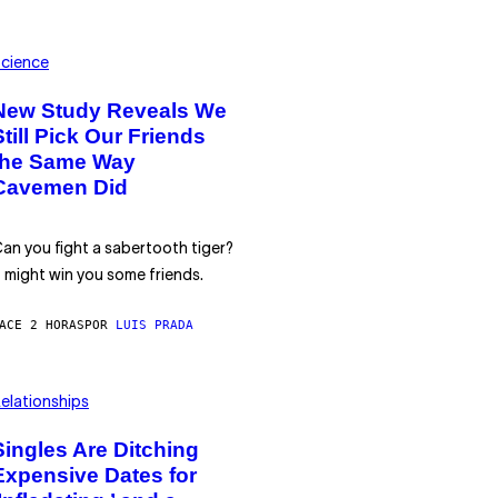
cience
New Study Reveals We
Still Pick Our Friends
the Same Way
Cavemen Did
an you fight a sabertooth tiger?
t might win you some friends.
ACE 2 HORAS
POR
LUIS PRADA
elationships
Singles Are Ditching
Expensive Dates for