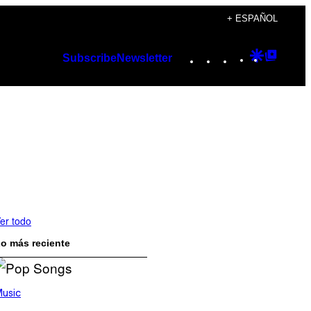
+ ESPAÑOL
Instagram
TikTok
YouTube
Google
Googl
Subscribe
Newsletter
Discover
Top
Posts
er todo
o más reciente
usic