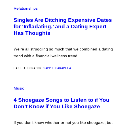
O
P
C
H
Relationships
K
O
/
T
Singles Are Ditching Expensive Dates
G
O
E
:
for ‘Infladating,’ and a Dating Expert
T
P
T
Has Thoughts
I
Y
X
I
E
M
L
We’re all struggling so much that we combined a dating
A
S
G
E
trend with a financial wellness trend.
E
F
S
F
E
HACE 1 HORA
POR
SAMMI CARAMELA
C
T
/
P
G
H
Music
E
O
T
T
T
4 Shoegaze Songs to Listen to if You
O
Y
B
I
Don’t Know if You Like Shoegaze
Y
M
S
A
C
G
O
If you don’t know whether or not you like shoegaze, but
E
T
S