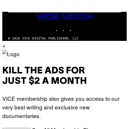
A
N
W
VICE
A
MEDIA
L
D
INSTAGRAM
TIKTOK
YOUTUBE
I
E
/
© 2026 VICE DIGITAL PUBLISHING, LLC
G
×
E
T
T
Y
I
M
KILL THE ADS FOR
A
G
JUST $2 A MONTH
E
S
VICE membership also gives you access to our
very best writing and exclusive new
documentaries.