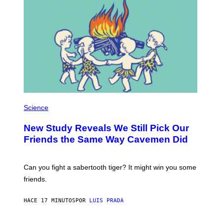
P
H
Science
O
T
New Study Reveals We Still Pick Our
O
:
Friends the Same Way Cavemen Did
C
S
A
-
Can you fight a sabertooth tiger? It might win you some
P
friends.
R
I
N
HACE 17 MINUTOS
POR
LUIS PRADA
T
S
T