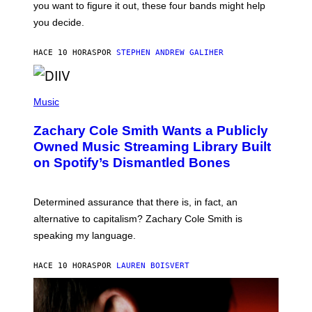
you want to figure it out, these four bands might help
T
L
you decide.
E
G
A
HACE 10 HORAS
POR
STEPHEN ANDREW GALIHER
T
O
/
(
G
P
Music
E
H
T
O
T
Zachary Cole Smith Wants a Publicly
T
Y
O
I
Owned Music Streaming Library Built
B
M
on Spotify’s Dismantled Bones
Y
A
R
G
O
E
B
S
Determined assurance that there is, in fact, an
E
R
alternative to capitalism? Zachary Cole Smith is
T
speaking my language.
O
P
A
HACE 10 HORAS
POR
LAUREN BOISVERT
N
U
C
C
I