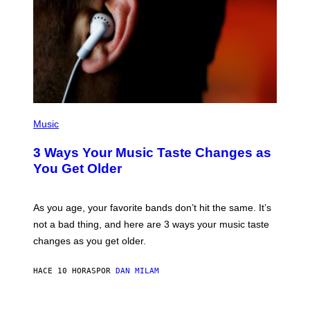
–
C
O
R
B
I
S
/
C
O
R
P
B
H
Music
I
O
S
T
3 Ways Your Music Taste Changes as
V
O
I
I
You Get Older
A
L
G
L
E
U
T
S
As you age, your favorite bands don’t hit the same. It’s
T
T
not a bad thing, and here are 3 ways your music taste
Y
R
I
A
changes as you get older.
M
T
A
I
G
O
HACE 10 HORAS
POR
DAN MILAM
E
N
S
B
)
Y
I