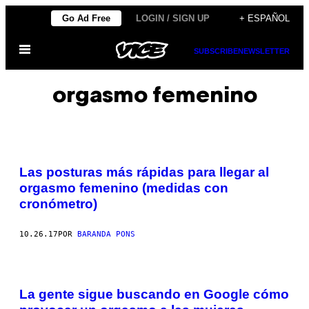
Saltar
Go Ad Free
LOGIN / SIGN UP
+ ESPAÑOL
al
Abrir
contenido
SUBSCRIBE
NEWSLETTER
Menú
orgasmo femenino
Las posturas más rápidas para llegar al
orgasmo femenino (medidas con
cronómetro)
10.26.17
POR
BARANDA PONS
La gente sigue buscando en Google cómo