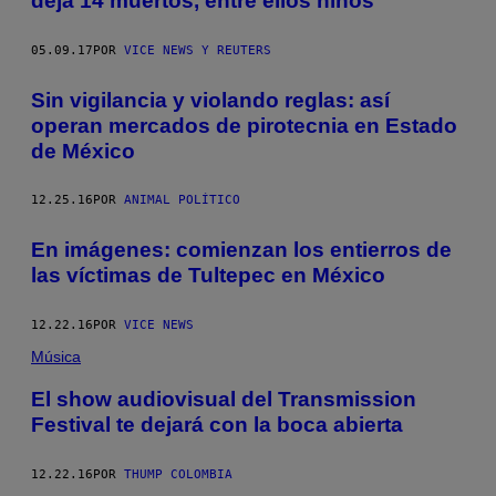
deja 14 muertos, entre ellos niños
05.09.17
POR
VICE NEWS Y REUTERS
Sin vigilancia y violando reglas: así
operan mercados de pirotecnia en Estado
de México
12.25.16
POR
ANIMAL POLÍTICO
En imágenes: comienzan los entierros de
las víctimas de Tultepec en México
12.22.16
POR
VICE NEWS
Música
El show audiovisual del Transmission
Festival te dejará con la boca abierta
12.22.16
POR
THUMP COLOMBIA