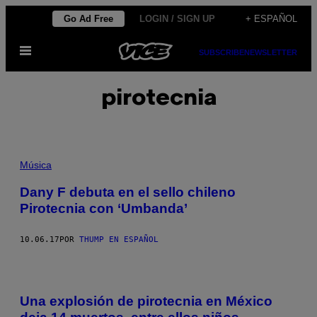
Saltar
Go Ad Free
LOGIN / SIGN UP
+ ESPAÑOL
al
Abrir
contenido
SUBSCRIBE
NEWSLETTER
Menú
pirotecnia
Música
Dany F debuta en el sello chileno
Pirotecnia con ‘Umbanda’
10.06.17
POR
THUMP EN ESPAÑOL
Una explosión de pirotecnia en México