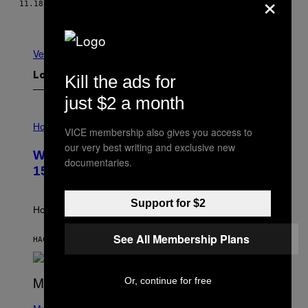
×
11.18.15
POR
ALEXANDER IADAROLA
Más antiguo
Ver todo
Kill the ads for
Lo más reciente
just $2 a month
I
L
Horoscopes
VICE membership also gives you access to
L
our very best writing and exclusive new
U
Weekly Horoscope: August 9-August
S
documentaries.
T
15
R
A
T
Support for $2
I
How will your sign fare this week, stargazer?
O
N
See All Membership Plans
B
HACE 35 MINUTOS
POR
ASHLEY FIKE
Y
R
E
Or, continue for free
E
S
(
A
P