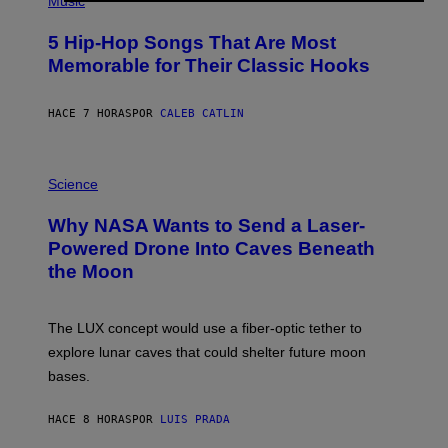
Music
H
O
5 Hip-Hop Songs That Are Most
T
O
Memorable for Their Classic Hooks
B
Y
S
HACE 7 HORAS
POR
CALEB CATLIN
T
E
V
E
P
G
H
Science
R
O
A
T
Why NASA Wants to Send a Laser-
N
O
I
:
Powered Drone Into Caves Beneath
T
N
the Moon
Z
A
/
S
W
A
I
;
The LUX concept would use a fiber-optic tether to
R
D
E
R
explore lunar caves that could shelter future moon
I
P
M
bases.
I
A
X
G
E
E
HACE 8 HORAS
POR
LUIS PRADA
L
)
/