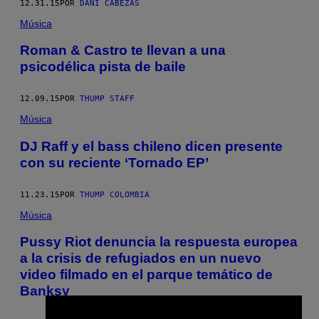
12.31.15
POR
DANI CABEZAS
Música
Roman & Castro te llevan a una
psicodélica pista de baile
12.09.15
POR
THUMP STAFF
Música
DJ Raff y el bass chileno dicen presente
con su reciente ‘Tornado EP’
11.23.15
POR
THUMP COLOMBIA
Música
Pussy Riot denuncia la respuesta europea
a la crisis de refugiados en un nuevo
video filmado en el parque temático de
Banksy