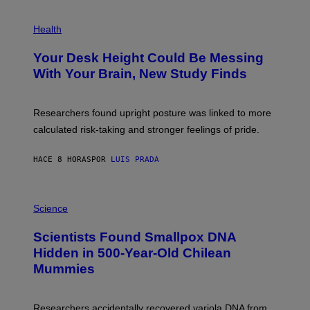
G
E
P
T
H
Health
T
O
Y
T
I
Your Desk Height Could Be Messing
O
M
:
With Your Brain, New Study Finds
A
B
G
A
E
T
S
U
Researchers found upright posture was linked to more
H
calculated risk-taking and stronger feelings of pride.
A
N
T
HACE 8 HORAS
POR
LUIS PRADA
O
K
E
R
A
/
M
Science
G
U
E
C
Scientists Found Smallpox DNA
T
H
T
,
Hidden in 500-Year-Old Chilean
Y
M
I
Mummies
U
M
C
A
H
G
O
Researchers accidentally recovered variola DNA from
E