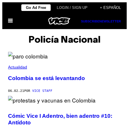
Saltar
Go Ad Free
LOGIN / SIGN UP
+ ESPAÑOL
al
Abrir
contenido
SUBSCRIBE
NEWSLETTER
Menú
Policía Nacional
Actualidad
Colombia se está levantando
06.02.21
POR
VICE STAFF
Cómic Vice I Adentro, bien adentro #10:
Antídoto