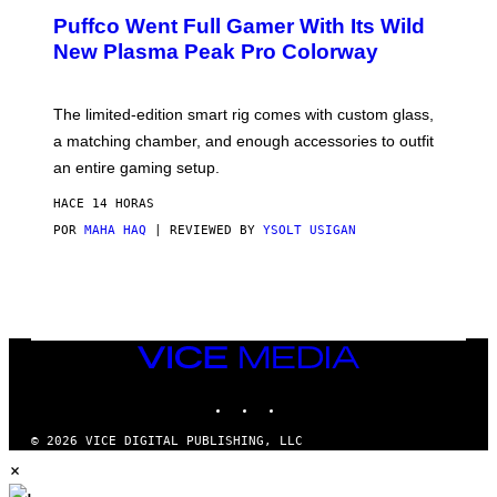
R
Puffco Went Full Gamer With Its Wild
T
E
New Plasma Peak Pro Colorway
S
Y
O
F
The limited-edition smart rig comes with custom glass,
P
a matching chamber, and enough accessories to outfit
U
F
an entire gaming setup.
F
C
HACE 14 HORAS
O
POR
MAHA HAQ
| REVIEWED BY
YSOLT USIGAN
VICE
MEDIA
INSTAGRAM
TIKTOK
YOUTUBE
© 2026 VICE DIGITAL PUBLISHING, LLC
×