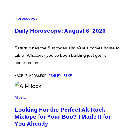
)
I
L
Horoscopes
L
U
Daily Horoscope: August 6, 2026
S
T
R
A
Saturn trines the Sun today and Venus comes home to
T
I
Libra. Whatever you’ve been building just got its
O
confirmation.
N
B
Y
HACE 7 HORAS
POR
ASHLEY FIKE
R
E
E
S
(
A
P
Music
.
H
O
Looking For the Perfect Alt-Rock
T
O
Mixtape for Your Boo? I Made It for
B
You Already
Y
M
I