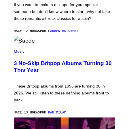
C
If you want to make a mixtape for your special
K
H
someone but don’t know where to start, why not take
U
these romantic alt-rock classics for a spin?
T
S
O
HACE 12 HORAS
POR
LAUREN BOISVERT
N
/
R
E
P
D
H
Music
F
O
E
T
R
3 No-Skip Britpop Albums Turning 30
O
N
B
This Year
S
Y
)
N
I
E
These Britpop albums from 1996 are turning 30 in
L
2026. We still listen to these defining albums front to
S
V
back.
A
N
I
HACE 13 HORAS
POR
DAN MILAM
P
E
R
E