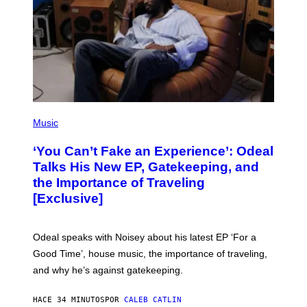
(
P
Music
H
O
‘You Can’t Fake an Experience’: Odeal
T
O
Talks His New EP, Gatekeeping, and
V
the Importance of Traveling
I
A
[Exclusive]
M
A
R
K
Odeal speaks with Noisey about his latest EP ‘For a
C
Good Time’, house music, the importance of traveling,
L
E
and why he’s against gatekeeping.
N
N
O
HACE 34 MINUTOS
POR
CALEB CATLIN
N