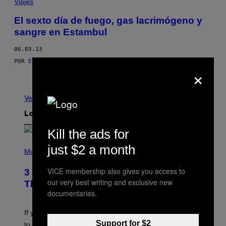
Viajes
El sexto día de fuego, gas lacrimógeno y
sangre en Estambul
06.03.13
POR
ESRA GURMEN; FOTOS: NAZIM SERHAT FIRAT Y ALI GÜRAC
×
Nuevo
Ver todo
Lo más reciente
Kill the ads for
P
just $2 a month
H
Music
O
T
VICE membership also gives you access to
3 Millennial Anthems That Make You
O
our very best writing and exclusive new
B
Think of Your Best Friend
Y
documentaries.
K
E
V
If you need a song to send to your best friend right now
I
Support for $2
to let them know you’re thinking about them, here’s