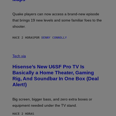
G
O
E
T
S
:
Quake players can now access a brand-new episode
M
A
that brings 19 new levels and some familiar foes to the
C
shooter.
H
I
N
HACE 2 HORAS
POR
DENNY CONNOLLY
E
G
A
M
V
E
I
Tech via
S
A
/
H
I
Hisense’s New U6SF Pro TV Is
I
D
S
Basically a Home Theater, Gaming
S
E
O
Rig, And Soundbar In One Box (Deal
N
F
S
Alert!)
T
E
W
A
R
Big screen, bigger bass, and zero extra boxes or
E
equipment needed under the TV stand.
HACE 2 HORAS