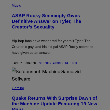
T
N
P
Y
E
H
Music
I
Y
O
M
T
A
ASAP Rocky Seemingly Gives
O
G
B
Definitive Answer on Tyler, The
E
Y
S
Creator’s Sexuality
M
)
O
N
I
Hip-hop fans have wondered for years if Tyler, The
C
A
Creator is gay, and his old pal ASAP Rocky seems to
S
have given us an answer.
C
H
I
HACE 2 HORAS
POR
STEPHEN ANDREW GALIHER
P
P
E
R
/
G
S
E
C
Gaming
T
R
T
E
Y
Quake Returns With Surprise Dawn of
E
I
N
the Machine Update Featuring 19 New
M
S
A
Maps
H