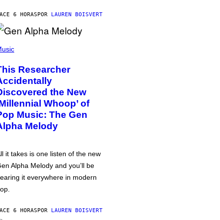
ACE 6 HORAS
POR
LAUREN BOISVERT
usic
This Researcher
Accidentally
Discovered the New
‘Millennial Whoop’ of
Pop Music: The Gen
Alpha Melody
ll it takes is one listen of the new
en Alpha Melody and you’ll be
earing it everywhere in modern
op.
ACE 6 HORAS
POR
LAUREN BOISVERT