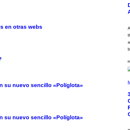
U
S
T
R
A
T
os en otras webs
I
A
O
t
N
B
a
Y
b
R
E
E
?
H
S
A
.
P
H
M
n su nuevo sencillo «Políglota»
O
T
O
B
Y
G
R
E
n su nuevo sencillo «Políglota»
G
O
R