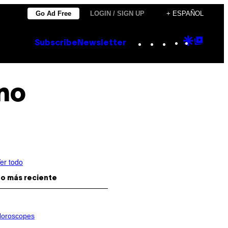
Go Ad Free
LOGIN / SIGN UP
+ ESPAÑOL
Instagram
TikTok
YouTube
Google
Goog
Subscribe
Newsletter
Discove
Top
Posts
no
er todo
o más reciente
oroscopes