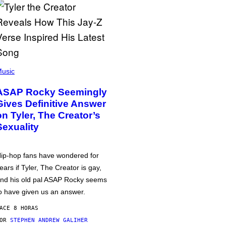
usic
ASAP Rocky Seemingly
Gives Definitive Answer
on Tyler, The Creator’s
Sexuality
ip-hop fans have wondered for
ears if Tyler, The Creator is gay,
nd his old pal ASAP Rocky seems
o have given us an answer.
ACE 8 HORAS
POR
STEPHEN ANDREW GALIHER