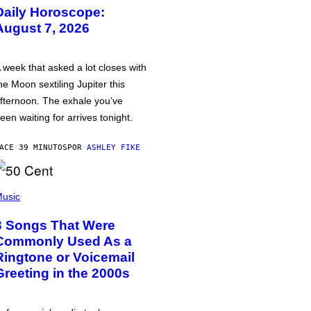
Daily Horoscope:
August 7, 2026
 week that asked a lot closes with
he Moon sextiling Jupiter this
fternoon. The exhale you’ve
een waiting for arrives tonight.
ACE 39 MINUTOS
POR
ASHLEY FIKE
usic
3 Songs That Were
Commonly Used As a
Ringtone or Voicemail
Greeting in the 2000s