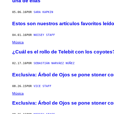
una de ellas
05.06.16
POR
SARA KAPKIN
Estos son nuestros artículos favoritos leíd
04.01.16
POR
NOISEY STAFF
Música
¿Cuál es el rollo de Telebit con los coyotes
02.17.16
POR
SEBASTIÁN NARVÁEZ NÚÑEZ
Exclusiva: Árbol de Ojos se pone stoner co
08.26.15
POR
VICE STAFF
Música
Exclusiva: Árbol de Ojos se pone stoner co