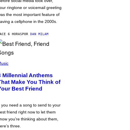
efore social media took over,
our ringtone or voicemail greeting
as the most important feature of
aving a cellphone in the 2000s.
ACE 6 HORAS
POR
DAN MILAM
usic
3 Millennial Anthems
That Make You Think of
Your Best Friend
f you need a song to send to your
est friend right now to let them
now you’re thinking about them,
ere’s three.