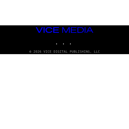
G
E
T
T
Y
I
M
VICE
A
MEDIA
G
INSTAGRAM
TIKTOK
YOUTUBE
E
S
© 2026 VICE DIGITAL PUBLISHING, LLC