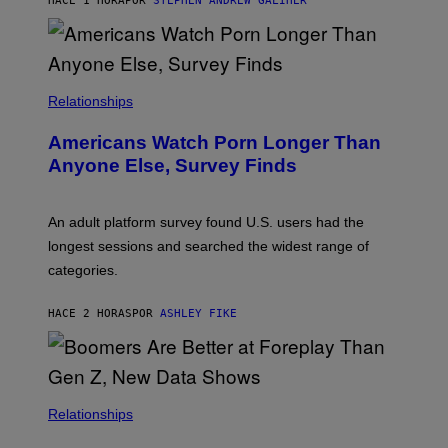
HACE 1 HORA
POR
STEPHEN ANDREW GALIHER
B
O
U
R
I
S
/
Relationships
W
I
Americans Watch Porn Longer Than
R
E
Anyone Else, Survey Finds
I
M
A
G
An adult platform survey found U.S. users had the
E
longest sessions and searched the widest range of
categories.
HACE 2 HORAS
POR
ASHLEY FIKE
Relationships