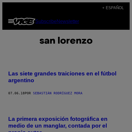
Saltar
+ ESPAÑOL
al
Abrir
Subscribe
Newsletter
contenido
Menú
san lorenzo
Las siete grandes traiciones en el fútbol
argentino
07.06.18
POR
SEBASTIÁN RODRÍGUEZ MORA
La primera exposición fotográfica en
medio de un manglar, contada por el