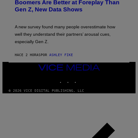
Boomers Are Better at Foreplay Than
Gen Z, New Data Shows
A new survey found many people overestimate how
well they understand their partners’ arousal cues,
especially Gen Z.
HACE 2 HORAS
POR
ASHLEY FIKE
VICE
MEDIA
INSTAGRAM
TIKTOK
YOUTUBE
© 2026 VICE DIGITAL PUBLISHING, LLC