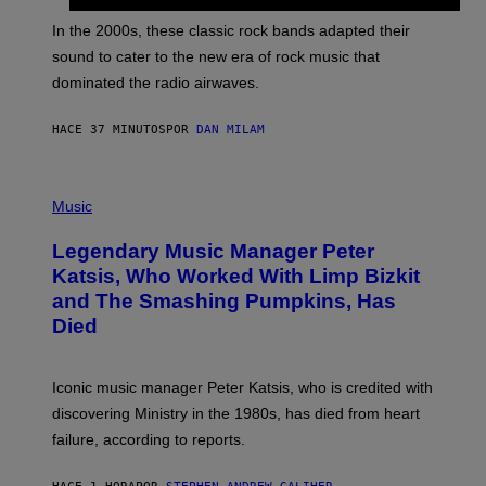
R
A
In the 2000s, these classic rock bands adapted their
N
sound to cater to the new era of rock music that
K
M
dominated the radio airwaves.
I
C
E
HACE 37 MINUTOS
POR
DAN MILAM
L
O
T
P
T
H
Music
A
O
/
T
I
Legendary Music Manager Peter
O
M
B
A
Katsis, Who Worked With Limp Bizkit
Y
G
and The Smashing Pumpkins, Has
D
E
I
D
Died
M
I
I
R
T
E
R
C
Iconic music manager Peter Katsis, who is credited with
I
T
discovering Ministry in the 1980s, has died from heart
O
S
failure, according to reports.
K
A
M