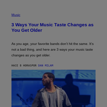
U
C
C
P
I
H
Music
–
O
C
T
O
3 Ways Your Music Taste Changes as
O
R
I
You Get Older
B
L
I
L
S
U
/
S
As you age, your favorite bands don’t hit the same. It’s
C
T
O
not a bad thing, and here are 3 ways your music taste
R
R
A
changes as you get older.
B
T
I
I
S
O
HACE 8 HORAS
POR
DAN MILAM
V
N
I
B
A
Y
G
I
E
A
T
N
T
W
Y
A
I
L
M
D
A
I
G