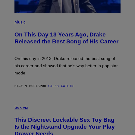
E
E
/
S
G
)
E
(
T
P
Music
T
H
Y
O
I
On This Day 13 Years Ago, Drake
T
M
O
Released the Best Song of His Career
A
B
G
Y
E
G
S
A
On this day in 2013, Drake released the best song of
R
his career and showed that he’s way better in pop star
Y
G
mode.
E
R
S
HACE 9 HORAS
POR
CALEB CATLIN
H
O
F
S
F
A
Sex via
/
M
W
W
I
This Discreet Lockable Sex Toy Bag
A
R
T
E
Is the Nightstand Upgrade Your Play
A
I
Drawer Needs
N
M