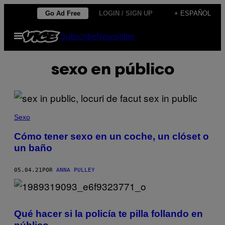
Saltar
Go Ad Free
LOGIN / SIGN UP
+ ESPAÑOL
al
Abrir
Subscribe
Newsletter
contenido
Menú
sexo en público
Sexo
Cómo tener sexo en un coche, un clóset o
un baño
05.04.21
POR
ANNA PULLEY
Qué hacer si la policía te pilla follando en