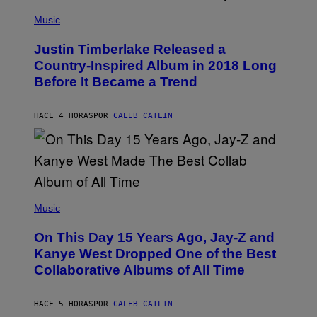
E
)
(
T
P
Music
T
H
Y
O
I
Justin Timberlake Released a
T
M
O
Country-Inspired Album in 2018 Long
A
B
G
Before It Became a Trend
Y
E
C
S
H
R
HACE 4 HORAS
POR
CALEB CATLIN
I
S
T
O
P
H
E
(
R
P
Music
P
H
O
O
L
On This Day 15 Years Ago, Jay-Z and
T
K
O
Kanye West Dropped One of the Best
/
B
N
Collaborative Albums of All Time
Y
B
D
C
A
U
N
HACE 5 HORAS
POR
CALEB CATLIN
P
I
H