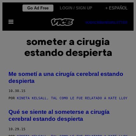
Saltar
Go Ad Free
LOGIN / SIGN UP
+ ESPAÑOL
al
Abrir
contenido
SUBSCRIBE
NEWSLETTER
Menú
someter a cirugia
estando despierta
Me sometí a una cirugía cerebral estando
despierta
10.30.15
POR
KINETA KELSALL, TAL COMO LE FUE RELATADO A KATE LLOY
Qué se siente al someterse a cirugía
cerebral estando despierta
10.29.15