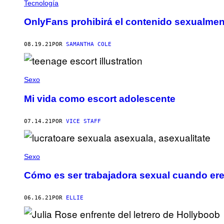
Tecnología
OnlyFans prohibirá el contenido sexualment
08.19.21
POR
SAMANTHA COLE
Sexo
Mi vida como escort adolescente
07.14.21
POR
VICE STAFF
Sexo
Cómo es ser trabajadora sexual cuando er
06.16.21
POR
ELLIE