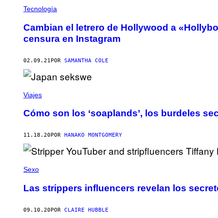
Tecnología
Cambian el letrero de Hollywood a «Hollyb
censura en Instagram
02.09.21
POR
SAMANTHA COLE
Viajes
Cómo son los ‘soaplands’, los burdeles se
11.18.20
POR
HANAKO MONTGOMERY
Sexo
Las strippers influencers revelan los secret
09.10.20
POR
CLAIRE HUBBLE