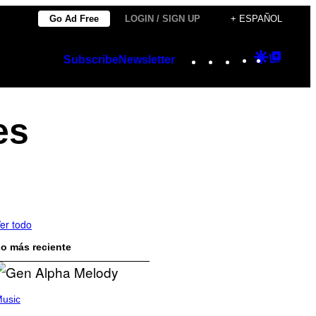
Go Ad Free
LOGIN / SIGN UP
+ ESPAÑOL
Instagram
TikTok
YouTube
Google
Googl
Subscribe
Newsletter
Discover
Top
Posts
es
er todo
o más reciente
usic