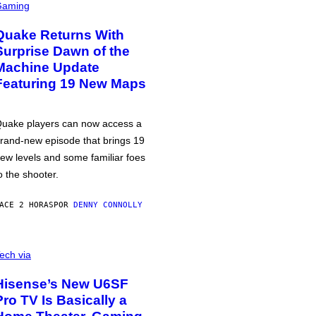
Gaming
Quake Returns With
Surprise Dawn of the
Machine Update
Featuring 19 New Maps
uake players can now access a
rand-new episode that brings 19
ew levels and some familiar foes
o the shooter.
ACE 2 HORAS
POR
DENNY CONNOLLY
ech via
Hisense’s New U6SF
Pro TV Is Basically a