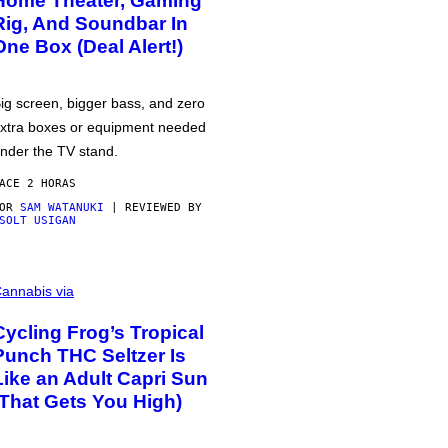
Home Theater, Gaming
Rig, And Soundbar In
One Box (Deal Alert!)
ig screen, bigger bass, and zero
xtra boxes or equipment needed
nder the TV stand.
ACE 2 HORAS
POR
SAM WATANUKI
| REVIEWED BY
SOLT USIGAN
annabis via
Cycling Frog’s Tropical
Punch THC Seltzer Is
Like an Adult Capri Sun
(That Gets You High)