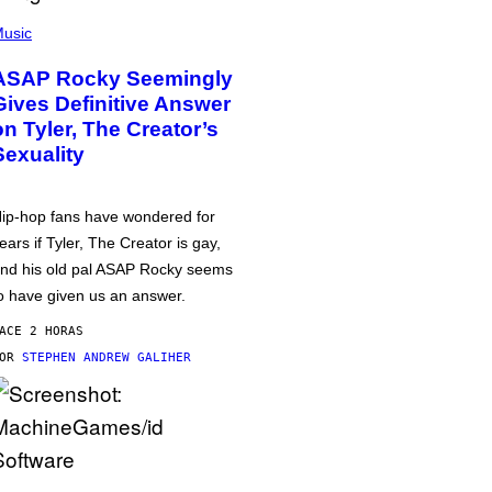
usic
ASAP Rocky Seemingly
Gives Definitive Answer
on Tyler, The Creator’s
Sexuality
ip-hop fans have wondered for
ears if Tyler, The Creator is gay,
nd his old pal ASAP Rocky seems
o have given us an answer.
ACE 2 HORAS
POR
STEPHEN ANDREW GALIHER