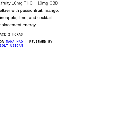
 fruity 10mg THC + 10mg CBD
eltzer with passionfruit, mango,
ineapple, lime, and cocktail-
eplacement energy.
ACE 2 HORAS
POR
MAHA HAQ
| REVIEWED BY
SOLT USIGAN