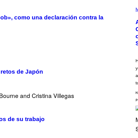
P
H
M
O
oob», como una declaración contra la
T
O
B
Y
M
O
N
I
C
A
H
S
y
C
cretos de Japón
H
a
I
P
t
P
E
H
R
/
G
E
T
os de su trabajo
T
Y
I
M
S