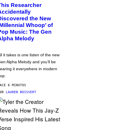
This Researcher
Accidentally
Discovered the New
‘Millennial Whoop’ of
Pop Music: The Gen
Alpha Melody
ll it takes is one listen of the new
en Alpha Melody and you’ll be
earing it everywhere in modern
op.
ACE 6 MINUTOS
POR
LAUREN BOISVERT