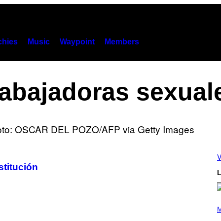
hies
Music
Waypoint
Members
rabajadoras sexual
V
stitución
L
(
P
M
H