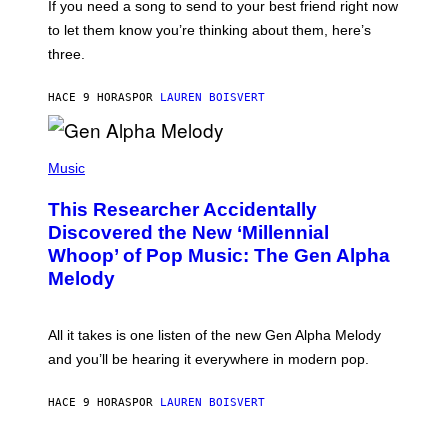
V
If you need a song to send to your best friend right now
M
I
A
to let them know you’re thinking about them, here’s
N
G
W
three.
E
I
S
N
T
HACE 9 HORAS
POR
LAUREN BOISVERT
E
R
/
(
G
P
Music
E
H
T
O
T
This Researcher Accidentally
T
Y
O
I
Discovered the New ‘Millennial
B
M
Whoop’ of Pop Music: The Gen Alpha
Y
A
T
G
Melody
A
E
Y
S
L
F
O
O
All it takes is one listen of the new Gen Alpha Melody
R
R
and you’ll be hearing it everywhere in modern pop.
H
R
I
A
L
D
HACE 9 HORAS
POR
LAUREN BOISVERT
L
I
/
O
G
D