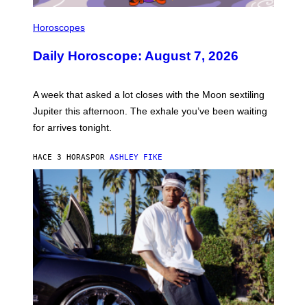
I
L
Horoscopes
L
U
Daily Horoscope: August 7, 2026
S
T
R
A
A week that asked a lot closes with the Moon sextiling
T
I
Jupiter this afternoon. The exhale you’ve been waiting
O
for arrives tonight.
N
B
Y
HACE 3 HORAS
POR
ASHLEY FIKE
R
E
E
S
A
.