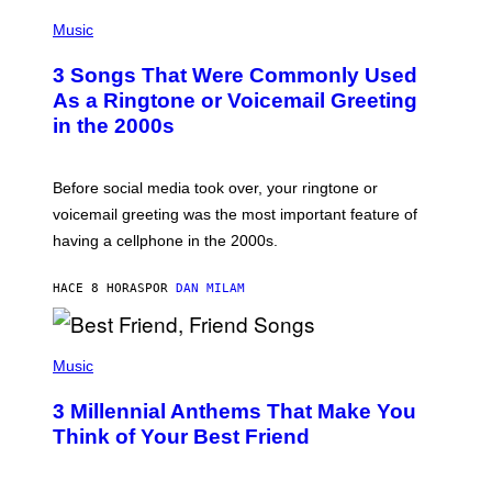
P
H
Music
O
T
3 Songs That Were Commonly Used
O
B
As a Ringtone or Voicemail Greeting
Y
in the 2000s
G
R
E
G
Before social media took over, your ringtone or
O
R
voicemail greeting was the most important feature of
Y
having a cellphone in the 2000s.
B
O
J
HACE 8 HORAS
POR
DAN MILAM
O
R
Q
U
P
E
H
Music
Z
O
/
T
G
3 Millennial Anthems That Make You
O
E
B
Think of Your Best Friend
T
Y
T
K
Y
E
I