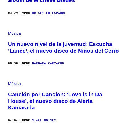
álbum de Michelle Blades
03.29.19
POR
NOISEY EN ESPAÑOL
Música
Un nuevo nivel de la juventud: Escucha
’Lance’, el nuevo disco de Niños del Cerro
08.30.18
POR
BÁRBARA CARVACHO
Música
Canción por Canción: ‘Love is in Da
House’, el nuevo disco de Alerta
Kamarada
04.04.18
POR
STAFF NOISEY