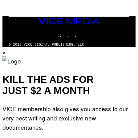
E
I
T
S
T
N
Y
E
I
Y
VICE
M
MEDIA
A
INSTAGRAM
TIKTOK
YOUTUBE
G
E
S
© 2026 VICE DIGITAL PUBLISHING, LLC
)
×
KILL THE ADS FOR
JUST $2 A MONTH
VICE membership also gives you access to our
very best writing and exclusive new
documentaries.