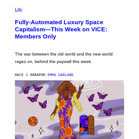
I
M
Life
A
G
Fully-Automated Luxury Space
E
:
Capitalism—This Week on VICE:
N
Members Only
I
C
K
D
The war between the old world and the new world
O
V
rages on, behind the paywall this week.
E
HACE 1 HORA
POR
EMMA GARLAND