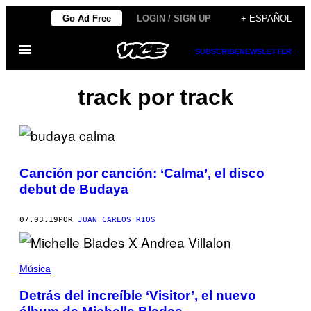
Saltar
Go Ad Free
LOGIN / SIGN UP
+ ESPAÑOL
al
Abrir
contenido
SUBSCRIBE
NEWSLETTER
Menú
track por track
Canción por canción: ‘Calma’, el disco
debut de Budaya
07.03.19
POR
JUAN CARLOS RIOS
Música
Detrás del increíble ‘Visitor’, el nuevo