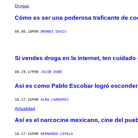
Drogas
Cómo es ser una poderosa traficante de co
08.06.18
POR
BRANDI DAVIS
Si vendes droga en la internet, ten cuidado
08.29.17
POR
JACOB DUBÉ
Así es como Pablo Escobar logró esconder 
10.17.16
POR
ALBA CARRERES
Actualidad
Así es el narcocine mexicano, cine del pueb
10.17.16
POR
BERNARDO LOYOLA