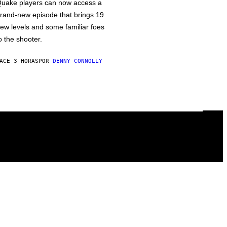
uake players can now access a
rand-new episode that brings 19
ew levels and some familiar foes
o the shooter.
ACE 3 HORAS
POR
DENNY CONNOLLY