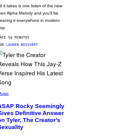
ll it takes is one listen of the new
en Alpha Melody and you’ll be
earing it everywhere in modern
op.
ACE 56 MINUTOS
POR
LAUREN BOISVERT
usic
ASAP Rocky Seemingly
Gives Definitive Answer
on Tyler, The Creator’s
Sexuality