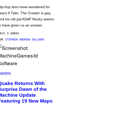
ip-hop fans have wondered for
ears if Tyler, The Creator is gay,
nd his old pal ASAP Rocky seems
o have given us an answer.
ACE 3 HORAS
POR
STEPHEN ANDREW GALIHER
Gaming
Quake Returns With
Surprise Dawn of the
Machine Update
Featuring 19 New Maps