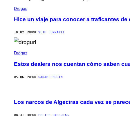
Drogas
Hice un viaje para conocer a traficantes d
10.02.19
POR
SETH FERRANTI
Drogas
Estos dealers nos cuentan cómo saben cuand
05.06.19
POR
SARAH PERRIN
Los narcos de Algeciras cada vez se parec
08.31.18
POR
FELIPE PASSOLAS