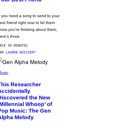
f you need a song to send to your
est friend right now to let them
now you’re thinking about them,
ere’s three.
ACE 39 MINUTOS
POR
LAUREN BOISVERT
usic
This Researcher
Accidentally
Discovered the New
‘Millennial Whoop’ of
Pop Music: The Gen
Alpha Melody