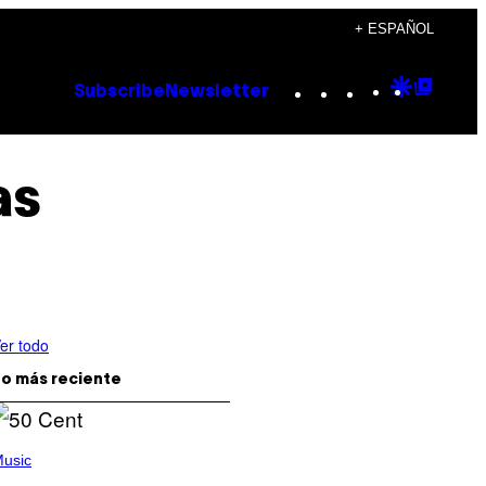
+ ESPAÑOL
Instagram
TikTok
YouTube
Google
Goog
Subscribe
Newsletter
Discove
Top
Posts
as
er todo
o más reciente
usic