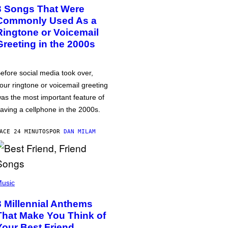
3 Songs That Were
Commonly Used As a
Ringtone or Voicemail
Greeting in the 2000s
efore social media took over,
our ringtone or voicemail greeting
as the most important feature of
aving a cellphone in the 2000s.
ACE 24 MINUTOS
POR
DAN MILAM
usic
3 Millennial Anthems
That Make You Think of
Your Best Friend