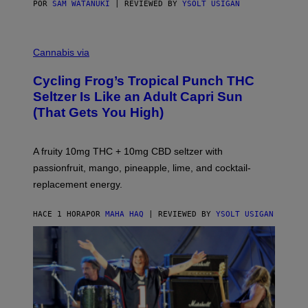
POR
SAM WATANUKI
| REVIEWED BY
YSOLT USIGAN
M
A
Cannabis via
H
A
Cycling Frog’s Tropical Punch THC
H
A
Seltzer Is Like an Adult Capri Sun
Q
(That Gets You High)
F
O
R
V
A fruity 10mg THC + 10mg CBD seltzer with
I
C
passionfruit, mango, pineapple, lime, and cocktail-
E
replacement energy.
HACE 1 HORA
POR
MAHA HAQ
| REVIEWED BY
YSOLT USIGAN