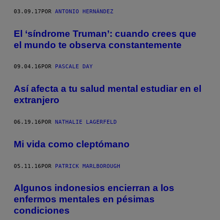
03.09.17
POR
ANTONIO HERNÁNDEZ
El ‘síndrome Truman’: cuando crees que
el mundo te observa constantemente
09.04.16
POR
PASCALE DAY
Así afecta a tu salud mental estudiar en el
extranjero
06.19.16
POR
NATHALIE LAGERFELD
Mi vida como cleptómano
05.11.16
POR
PATRICK MARLBOROUGH
Algunos indonesios encierran a los
enfermos mentales en pésimas
condiciones