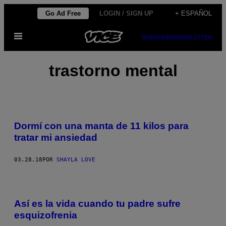
Saltar
Go Ad Free
LOGIN / SIGN UP
+ ESPAÑOL
al
Abrir
contenido
SUBSCRIBE
NEWSLETTER
Menú
trastorno mental
Dormí con una manta de 11 kilos para
tratar mi ansiedad
03.28.18
POR
SHAYLA LOVE
Así es la vida cuando tu padre sufre
esquizofrenia