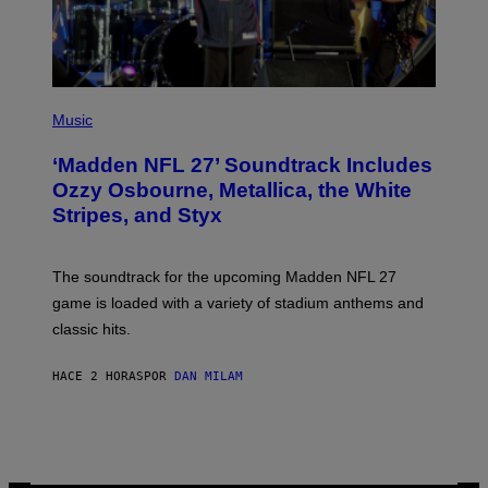
P
H
Music
O
T
‘Madden NFL 27’ Soundtrack Includes
O
B
Ozzy Osbourne, Metallica, the White
Y
Stripes, and Styx
N
I
C
K
The soundtrack for the upcoming Madden NFL 27
L
A
game is loaded with a variety of stadium anthems and
H
classic hits.
A
M
/
HACE 2 HORAS
POR
DAN MILAM
G
E
T
T
Y
I
M